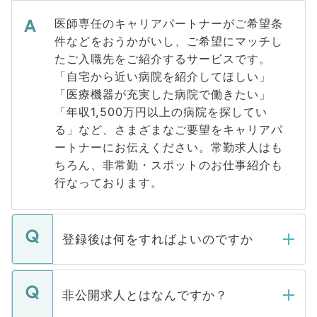
医師専任のキャリアパートナーがご希望条
件などをおうかがいし、ご希望にマッチし
たご入職先をご紹介するサービスです。
「自宅から近い病院を紹介してほしい」
「医療機器が充実した病院で働きたい」
「年収1,500万円以上の病院を探してい
る」など、さまざまなご要望をキャリアパ
ートナーにお伝えください。常勤求人はも
ちろん、非常勤・スポットのお仕事紹介も
行なっております。
登録後は何をすればよいのですか
ご登録いただきましたら、弊社担当者がご
登録内容を確認し、その後メールもしくは
非公開求人とはなんですか？
お電話にて次のステップのご案内をいたし