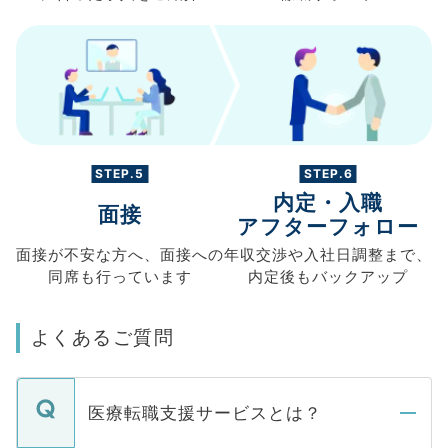
STEP.5
STEP.6
内定・入職
面接
アフターフォロー
面接が不安な方へ、
面接への
年収交渉や
入社日調整まで、
同席も
行っています
内定後もバックアップ
よくあるご質問
医療転職支援サービスとは？