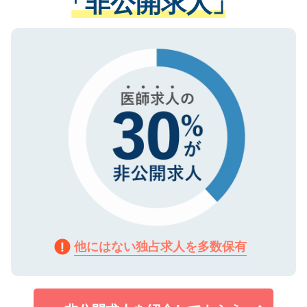
「非公開求人」
る、プライバシーマークを取得済みです。
ない方には、長期的なサポートが可能です
ご登録いただいた個人情報は、SSL（デー
ので、まずはご登録ください。
タ暗号化）によって保護されていますの
で、機密保持に関してもご安心ください。
他にはない独占求人を多数保有