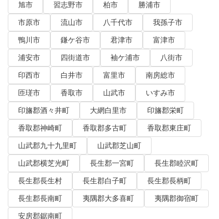
旭市
習志野市
柏市
勝浦市
市原市
流山市
八千代市
我孫子市
鴨川市
鎌ケ谷市
君津市
富津市
浦安市
四街道市
袖ケ浦市
八街市
印西市
白井市
富里市
南房総市
匝瑳市
香取市
山武市
いすみ市
印旛郡酒々井町
大網白里市
印旛郡栄町
香取郡神崎町
香取郡多古町
香取郡東庄町
山武郡九十九里町
山武郡芝山町
山武郡横芝光町
長生郡一宮町
長生郡睦沢町
長生郡長生村
長生郡白子町
長生郡長柄町
長生郡長南町
夷隅郡大多喜町
夷隅郡御宿町
安房郡鋸南町