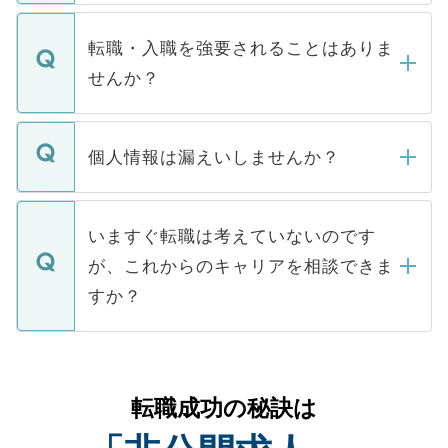
ます。通常、5営業日以内にはご連絡をせて
マイナビDOCTORで取り扱っている求人の
いただきますので、しばらくお待ちくださ
うち約3割は、Webサイトからご覧いただ
転職・入職を強要されることはありま
い。
けない「非公開求人」です。非公開求人は
せんか？
下記の理由によって、一般には公開してい
ません。
転職・入職を強要することは一切ありませ
ん。また、仮に応募先から内定をいただい
個人情報は漏えいしませんか？
■応募殺到を避けるため 人気のある医療機
たとしても、ご本人が納得しない限り、内
関を公にしてしまうと、応募が殺到する場
定を承諾する必要はありません。内定先へ
個人情報が漏えいすることはありませんの
合があります。 選考を効率よく行うため
の辞退の連絡はキャリアパートナーが行い
で、ご安心ください。当サイトからの登録
いますぐ転職は考えていないのです
に、医療機関が求める条件に合った人材の
ますので、ご安心ください。
などで収集したご登録者様の個人情報は、
が、これからのキャリアを相談できま
みを人材紹介会社に依頼するケースが増え
ご本人のキャリアアップおよび転職活動の
ています。
すか？
支援を目的に使用いたします。お預かりし
ているすべての個人データはご本人の許可
お気軽にご相談ください。先生専任のキャ
なく、医療機関側に開示したり、第三者に
リアパートナーが将来のご希望などをおう
提供することは一切ありません。また弊社
かがいして、現在の医療機関の状況や紹介
転職成功の秘訣は
は、個人情報の取り扱いについての厳密な
経験をまじえながら、適切なアドバイスを
管理基準を満たした事業者のみに付与され
させていただきます。すぐにご転職をされ