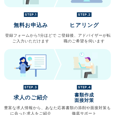
STEP.1
STEP.2
無料お申込み
ヒアリング
登録フォームから
1分ほどで
ご登録後、
アドバイザーが転
ご入力
いただけます
職の
ご希望を伺います
STEP.3
STEP.4
書類作成
求人のご紹介
面接対策
豊富な求人情報から、
あなた
応募書類の
添削や面接対策も
に合った求人を
ご紹介
徹底サポート