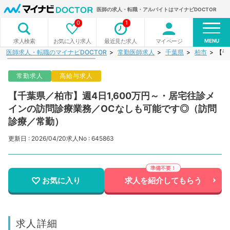
医師の求人・転職・アルバイトはマイナビDOCTOR
0
1
MENU
お気に入り求人
最近見た求人
マイページ
求人検索
医師求人・転職のマイナビDOCTOR
常勤医師求人
千葉県
柏市
【千
常勤求人
高給与求人
【千葉県／柏市】週4日1,600万円～・居宅往診メ
インの訪問診療業務／OCなしも可能です◎（訪問
診療／常勤）
更新日 : 2026/04/20
求人No : 645863
お気に入り
求人を紹介してもらう
求人詳細