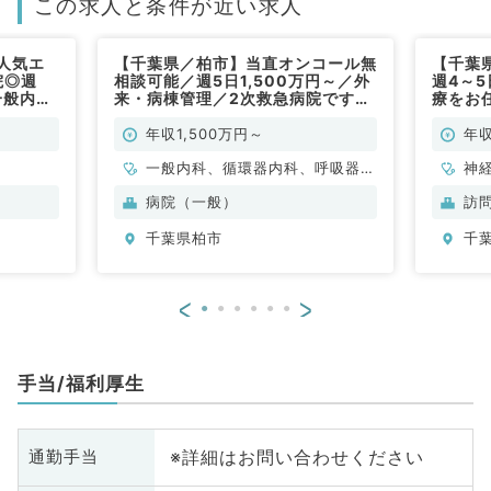
この求人と条件が近い求人
人気エ
【千葉県／柏市】当直オンコール無
【千葉
院◎週
相談可能／週5日1,500万円～／外
週4～5
一般内科
来・病棟管理／2次救急病院です
療をお
（一般内科／常勤）
給あり
／常勤
年収1,500万円～
年収
一般内科、循環器内科、呼吸器内
神
科、消化器内科、内分泌・代謝内
般
病院（一般）
訪
科
千葉県柏市
千
<
>
手当/福利厚生
※詳細はお問い合わせください
通勤手当