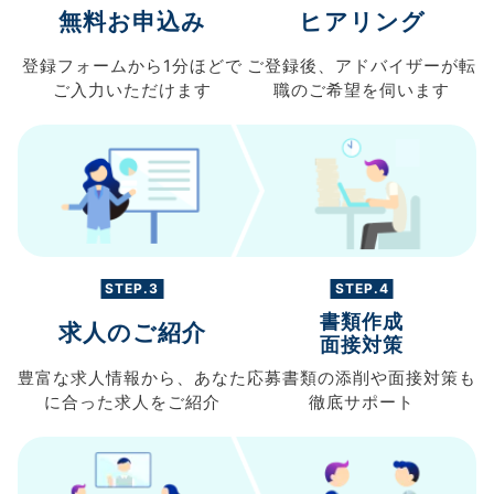
無料お申込み
ヒアリング
登録フォームから
1分ほどで
ご登録後、
アドバイザーが転
ご入力
いただけます
職の
ご希望を伺います
STEP.3
STEP.4
書類作成
求人のご紹介
面接対策
豊富な求人情報から、
あなた
応募書類の
添削や面接対策も
に合った求人を
ご紹介
徹底サポート