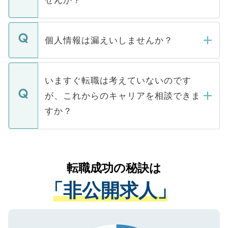
せんか？
下記の理由によって、一般には公開してい
ません。
転職・入職を強要することは一切ありませ
ん。また、仮に応募先から内定をいただい
個人情報は漏えいしませんか？
■応募殺到を避けるため 人気のある医療機
たとしても、ご本人が納得しない限り、内
関を公にしてしまうと、応募が殺到する場
定を承諾する必要はありません。内定先へ
個人情報が漏えいすることはありませんの
合があります。 選考を効率よく行うため
の辞退の連絡はキャリアパートナーが行い
で、ご安心ください。当サイトからの登録
いますぐ転職は考えていないのです
に、医療機関が求める条件に合った人材の
ますので、ご安心ください。
などで収集したご登録者様の個人情報は、
が、これからのキャリアを相談できま
みを人材紹介会社に依頼するケースが増え
ご本人のキャリアアップおよび転職活動の
ています。
すか？
支援を目的に使用いたします。お預かりし
ているすべての個人データはご本人の許可
お気軽にご相談ください。先生専任のキャ
なく、医療機関側に開示したり、第三者に
リアパートナーが将来のご希望などをおう
提供することは一切ありません。また弊社
かがいして、現在の医療機関の状況や紹介
転職成功の秘訣は
は、個人情報の取り扱いについての厳密な
経験をまじえながら、適切なアドバイスを
管理基準を満たした事業者のみに付与され
「非公開求人」
させていただきます。すぐにご転職をされ
る、プライバシーマークを取得済みです。
ない方には、長期的なサポートが可能です
ご登録いただいた個人情報は、SSL（デー
ので、まずはご登録ください。
タ暗号化）によって保護されていますの