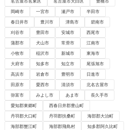
名古屋市名東区
名古屋市天白区
豊橋市
岡崎市
一宮市
瀬戸市
半田市
春日井市
豊川市
津島市
碧南市
刈谷市
豊田市
安城市
西尾市
蒲郡市
犬山市
常滑市
江南市
小牧市
稲沢市
新城市
東海市
大府市
知多市
知立市
尾張旭市
高浜市
岩倉市
豊明市
日進市
田原市
愛西市
清須市
北名古屋市
弥富市
みよし市
あま市
長久手市
愛知郡東郷町
西春日井郡豊山町
丹羽郡大口町
丹羽郡扶桑町
海部郡大治町
海部郡蟹江町
海部郡飛島村
知多郡阿久比町