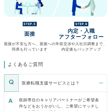
STEP.5
STEP.6
内定・入職
面接
アフターフォロー
面接が不安な方へ、
面接への
年収交渉や
入社日調整まで、
同席も
行っています
内定後もバックアップ
よくあるご質問
医療転職支援サービスとは？
医師専任のキャリアパートナーがご希望条
件などをおうかがいし、ご希望にマッチし