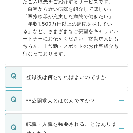
たご入職先をご紹介するサービスです。
「自宅から近い病院を紹介してほしい」
「医療機器が充実した病院で働きたい」
「年収1,500万円以上の病院を探してい
る」など、さまざまなご要望をキャリアパ
ートナーにお伝えください。常勤求人はも
ちろん、非常勤・スポットのお仕事紹介も
行なっております。
登録後は何をすればよいのですか
ご登録いただきましたら、弊社担当者がご
登録内容を確認し、その後メールもしくは
非公開求人とはなんですか？
お電話にて次のステップのご案内をいたし
ます。通常、5営業日以内にはご連絡をせて
マイナビDOCTORで取り扱っている求人の
いただきますので、しばらくお待ちくださ
うち約3割は、Webサイトからご覧いただ
転職・入職を強要されることはありま
い。
けない「非公開求人」です。非公開求人は