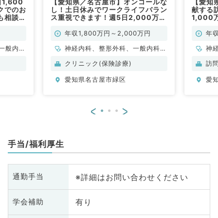
,600
【愛知県／名古屋市】オンコールな
【愛知
クでのお
し！土日休みでワークライフバラン
献する
も相談可
ス重視できます！週5日2,000万円
1,00
）
も相談可能な高額求人です（内科
可能～
系・外科系／常勤）
／常勤
年収1,800万円～2,000万円
年収
一般内
神経内科、整形外科、一般内科、
神
内科、消
呼吸器内科、消化器内科、腎臓内
科
クリニック(保険診療)
訪
内科、腎
科、外科系全般、一般外科
年
愛知県名古屋市緑区
愛
般外科
<
>
手当/福利厚生
※詳細はお問い合わせください
通勤手当
有り
学会補助