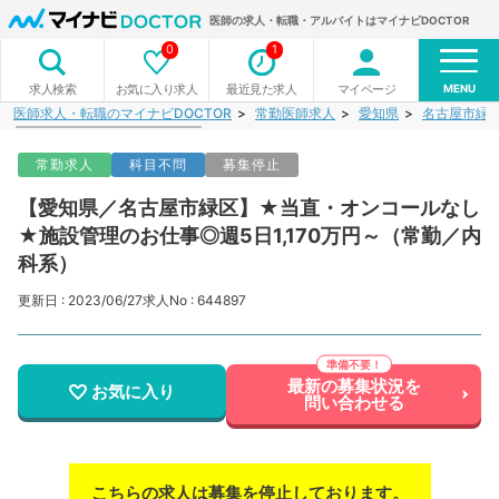
医師の求人・転職・アルバイトはマイナビDOCTOR
0
1
MENU
お気に入り求人
最近見た求人
マイページ
求人検索
医師求人・転職のマイナビDOCTOR
常勤医師求人
愛知県
名古屋市緑
常勤求人
科目不問
募集停止
【愛知県／名古屋市緑区】★当直・オンコールなし
★施設管理のお仕事◎週5日1,170万円～（常勤／内
科系）
更新日 : 2023/06/27
求人No : 644897
最新の募集状況を
お気に入り
問い合わせる
こちらの求人は募集を停止しております。