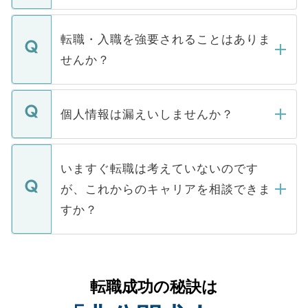
ます。通常、5営業日以内にはご連絡をせて
マイナビDOCTORで取り扱っている求人の
いただきますので、しばらくお待ちくださ
うち約3割は、Webサイトからご覧いただ
転職・入職を強要されることはありま
い。
けない「非公開求人」です。非公開求人は
せんか？
下記の理由によって、一般には公開してい
ません。
転職・入職を強要することは一切ありませ
ん。また、仮に応募先から内定をいただい
個人情報は漏えいしませんか？
■応募殺到を避けるため 人気のある医療機
たとしても、ご本人が納得しない限り、内
関を公にしてしまうと、応募が殺到する場
定を承諾する必要はありません。内定先へ
個人情報が漏えいすることはありませんの
合があります。 選考を効率よく行うため
の辞退の連絡はキャリアパートナーが行い
で、ご安心ください。当サイトからの登録
いますぐ転職は考えていないのです
に、医療機関が求める条件に合った人材の
ますので、ご安心ください。
などで収集したご登録者様の個人情報は、
が、これからのキャリアを相談できま
みを人材紹介会社に依頼するケースが増え
ご本人のキャリアアップおよび転職活動の
ています。
すか？
支援を目的に使用いたします。お預かりし
ているすべての個人データはご本人の許可
お気軽にご相談ください。先生専任のキャ
なく、医療機関側に開示したり、第三者に
リアパートナーが将来のご希望などをおう
提供することは一切ありません。また弊社
かがいして、現在の医療機関の状況や紹介
転職成功の秘訣は
は、個人情報の取り扱いについての厳密な
経験をまじえながら、適切なアドバイスを
管理基準を満たした事業者のみに付与され