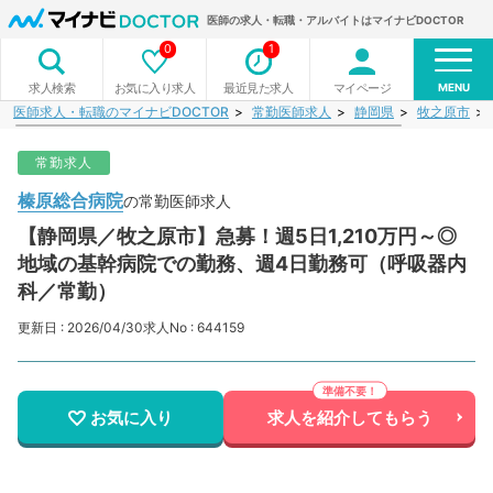
医師の求人・転職・アルバイトはマイナビDOCTOR
0
1
MENU
お気に入り求人
最近見た求人
マイページ
求人検索
医師求人・転職のマイナビDOCTOR
常勤医師求人
静岡県
牧之原市
常勤求人
榛原総合病院
の常勤医師求人
【静岡県／牧之原市】急募！週5日1,210万円～◎
地域の基幹病院での勤務、週4日勤務可（呼吸器内
科／常勤）
更新日 : 2026/04/30
求人No : 644159
お気に入り
求人を紹介してもらう