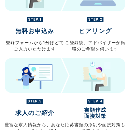
STEP.1
STEP.2
無料お申込み
ヒアリング
登録フォームから
1分ほどで
ご登録後、
アドバイザーが転
ご入力
いただけます
職の
ご希望を伺います
STEP.3
STEP.4
書類作成
求人のご紹介
面接対策
豊富な求人情報から、
あなた
応募書類の
添削や面接対策も