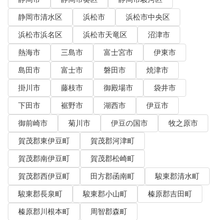
静岡市清水区
浜松市
浜松市中央区
浜松市浜名区
浜松市天竜区
沼津市
熱海市
三島市
富士宮市
伊東市
島田市
富士市
磐田市
焼津市
掛川市
藤枝市
御殿場市
袋井市
下田市
裾野市
湖西市
伊豆市
御前崎市
菊川市
伊豆の国市
牧之原市
賀茂郡東伊豆町
賀茂郡河津町
賀茂郡南伊豆町
賀茂郡松崎町
賀茂郡西伊豆町
田方郡函南町
駿東郡清水町
駿東郡長泉町
駿東郡小山町
榛原郡吉田町
榛原郡川根本町
周智郡森町