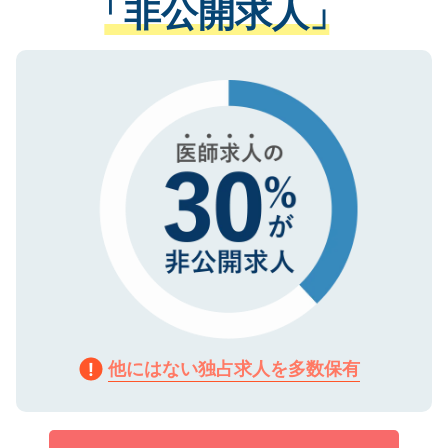
「非公開求人」
させていただきます。すぐにご転職をされ
る、プライバシーマークを取得済みです。
ない方には、長期的なサポートが可能です
ご登録いただいた個人情報は、SSL（デー
ので、まずはご登録ください。
タ暗号化）によって保護されていますの
で、機密保持に関してもご安心ください。
他にはない独占求人を多数保有