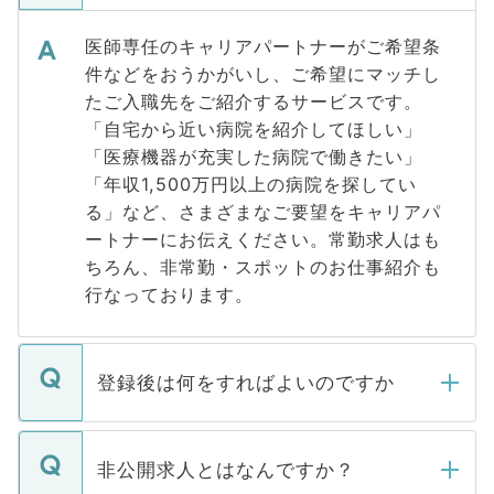
医師専任のキャリアパートナーがご希望条
件などをおうかがいし、ご希望にマッチし
たご入職先をご紹介するサービスです。
「自宅から近い病院を紹介してほしい」
「医療機器が充実した病院で働きたい」
「年収1,500万円以上の病院を探してい
る」など、さまざまなご要望をキャリアパ
ートナーにお伝えください。常勤求人はも
ちろん、非常勤・スポットのお仕事紹介も
行なっております。
登録後は何をすればよいのですか
ご登録いただきましたら、弊社担当者がご
登録内容を確認し、その後メールもしくは
非公開求人とはなんですか？
お電話にて次のステップのご案内をいたし