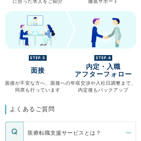
に合った求人を
ご紹介
徹底サポート
STEP.5
STEP.6
内定・入職
面接
アフターフォロー
面接が不安な方へ、
面接への
年収交渉や
入社日調整まで、
同席も
行っています
内定後もバックアップ
よくあるご質問
医療転職支援サービスとは？