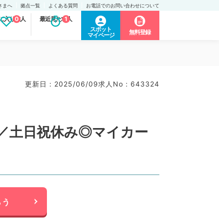
さまへ
拠点一覧
よくある質問
お電話でのお問い合わせについて
に入り求人
0
最近見た求人
1
スポット
無料登録
マイページ
更新日 : 2025/06/09
求人No : 643324
万円／土日祝休み◎マイカー
らう