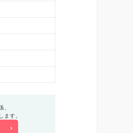
係、
します。