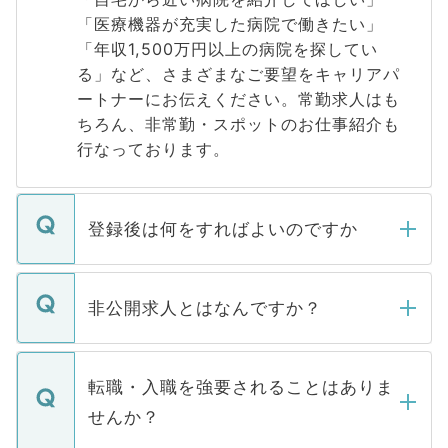
「医療機器が充実した病院で働きたい」
「年収1,500万円以上の病院を探してい
る」など、さまざまなご要望をキャリアパ
ートナーにお伝えください。常勤求人はも
ちろん、非常勤・スポットのお仕事紹介も
行なっております。
登録後は何をすればよいのですか
ご登録いただきましたら、弊社担当者がご
登録内容を確認し、その後メールもしくは
非公開求人とはなんですか？
お電話にて次のステップのご案内をいたし
ます。通常、5営業日以内にはご連絡をせて
マイナビDOCTORで取り扱っている求人の
いただきますので、しばらくお待ちくださ
うち約3割は、Webサイトからご覧いただ
転職・入職を強要されることはありま
い。
けない「非公開求人」です。非公開求人は
せんか？
下記の理由によって、一般には公開してい