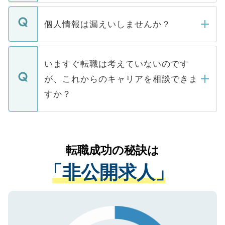
ません。
転職・入職を強要することは一切ありませ
ん。また、仮に応募先から内定をいただい
個人情報は漏えいしませんか？
■応募殺到を避けるため 人気のある医療機
たとしても、ご本人が納得しない限り、内
関を公にしてしまうと、応募が殺到する場
定を承諾する必要はありません。内定先へ
個人情報が漏えいすることはありませんの
合があります。 選考を効率よく行うため
の辞退の連絡はキャリアパートナーが行い
で、ご安心ください。当サイトからの登録
いますぐ転職は考えていないのです
に、医療機関が求める条件に合った人材の
ますので、ご安心ください。
などで収集したご登録者様の個人情報は、
が、これからのキャリアを相談できま
みを人材紹介会社に依頼するケースが増え
ご本人のキャリアアップおよび転職活動の
ています。
すか？
支援を目的に使用いたします。お預かりし
ているすべての個人データはご本人の許可
お気軽にご相談ください。先生専任のキャ
なく、医療機関側に開示したり、第三者に
リアパートナーが将来のご希望などをおう
提供することは一切ありません。また弊社
かがいして、現在の医療機関の状況や紹介
転職成功の秘訣は
は、個人情報の取り扱いについての厳密な
経験をまじえながら、適切なアドバイスを
管理基準を満たした事業者のみに付与され
「非公開求人」
させていただきます。すぐにご転職をされ
る、プライバシーマークを取得済みです。
ない方には、長期的なサポートが可能です
ご登録いただいた個人情報は、SSL（デー
ので、まずはご登録ください。
タ暗号化）によって保護されていますの
で、機密保持に関してもご安心ください。