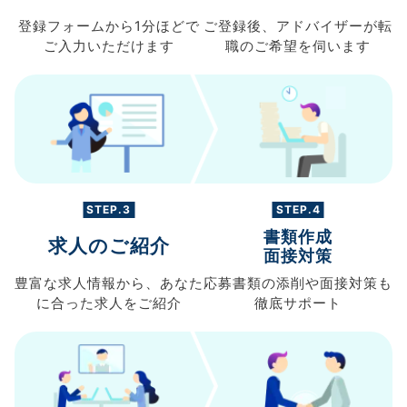
登録フォームから
1分ほどで
ご登録後、
アドバイザーが転
ご入力
いただけます
職の
ご希望を伺います
STEP.3
STEP.4
書類作成
求人のご紹介
面接対策
豊富な求人情報から、
あなた
応募書類の
添削や面接対策も
に合った求人を
ご紹介
徹底サポート