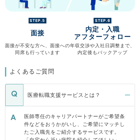
STEP.5
STEP.6
内定・入職
面接
アフターフォロー
面接が不安な方へ、
面接への
年収交渉や
入社日調整まで、
同席も
行っています
内定後もバックアップ
よくあるご質問
医療転職支援サービスとは？
医師専任のキャリアパートナーがご希望条
件などをおうかがいし、ご希望にマッチし
たご入職先をご紹介するサービスです。
「自宅から近い病院を紹介してほしい」