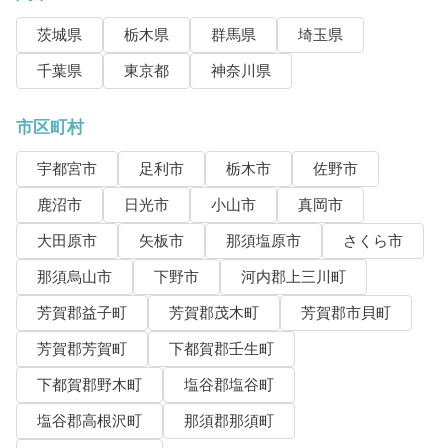
茨城県
栃木県
群馬県
埼玉県
千葉県
東京都
神奈川県
市区町村
宇都宮市
足利市
栃木市
佐野市
鹿沼市
日光市
小山市
真岡市
大田原市
矢板市
那須塩原市
さくら市
那須烏山市
下野市
河内郡上三川町
芳賀郡益子町
芳賀郡茂木町
芳賀郡市貝町
芳賀郡芳賀町
下都賀郡壬生町
下都賀郡野木町
塩谷郡塩谷町
塩谷郡高根沢町
那須郡那須町