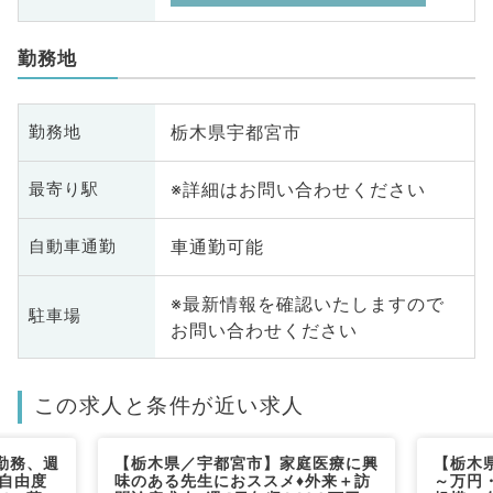
勤務地
栃木県宇都宮市
勤務地
※詳細はお問い合わせください
最寄り駅
車通勤可能
自動車通勤
※最新情報を確認いたしますので
駐車場
お問い合わせください
この求人と条件が近い求人
勤務、週
【栃木県／宇都宮市】家庭医療に興
【栃木県
の自由度
味のある先生におススメ♦外来＋訪
～万円