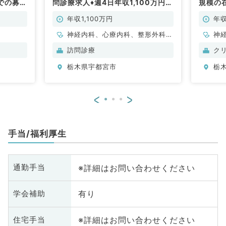
での募集
問診療求人♦週4日年収1,100万円～
規模の
◎社会保険完備♪（内科系,外科系／
科／常
常勤）
年収1,100万円
年収
神経内科、心療内科、整形外科、
神
形成外科、美容外科、脳神経外
科
訪問診療
ク
科、呼吸器外科、心臓血管外科、
外
栃木県宇都宮市
栃
小児外科、泌尿器科、一般内科、
循環器内科、呼吸器内科、消化器
内科、内分泌・代謝内科、腎臓内
<
>
科、老年内科、外科系全般、一般
外科、消化器外科、乳腺外科、膠
原病科、スポーツ整形外科、大
手当/福利厚生
腸・肛門外科、脊髄・脊椎外科
※詳細はお問い合わせください
通勤手当
有り
学会補助
※詳細はお問い合わせください
住宅手当