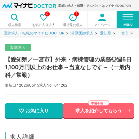
医師の求人・転職・アルバイトはマイナビDOCTOR
0
1
MENU
お気に入り求人
最近見た求人
マイページ
求人検索
医師求人・転職のマイナビDOCTOR
常勤医師求人
愛知県
一宮市
【
常勤求人
【愛知県／一宮市】外来・病棟管理の業務◎週5日
1,100万円以上のお仕事～当直なしです～（一般内
科／常勤）
更新日 : 2026/05/15
求人No : 641262
お気に入り
求人を紹介してもらう
求人詳細