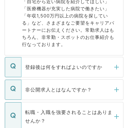
「自宅から近い病院を紹介してほしい」
「医療機器が充実した病院で働きたい」
「年収1,500万円以上の病院を探してい
る」など、さまざまなご要望をキャリアパ
ートナーにお伝えください。常勤求人はも
ちろん、非常勤・スポットのお仕事紹介も
行なっております。
登録後は何をすればよいのですか
ご登録いただきましたら、弊社担当者がご
登録内容を確認し、その後メールもしくは
非公開求人とはなんですか？
お電話にて次のステップのご案内をいたし
ます。通常、5営業日以内にはご連絡をせて
マイナビDOCTORで取り扱っている求人の
いただきますので、しばらくお待ちくださ
うち約3割は、Webサイトからご覧いただ
転職・入職を強要されることはありま
い。
けない「非公開求人」です。非公開求人は
せんか？
下記の理由によって、一般には公開してい