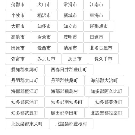
蒲郡市
犬山市
常滑市
江南市
小牧市
稲沢市
新城市
東海市
大府市
知多市
知立市
尾張旭市
高浜市
岩倉市
豊明市
日進市
田原市
愛西市
清須市
北名古屋市
弥富市
みよし市
あま市
長久手市
愛知郡東郷町
西春日井郡豊山町
丹羽郡大口町
丹羽郡扶桑町
海部郡大治町
海部郡蟹江町
海部郡飛島村
知多郡阿久比町
知多郡東浦町
知多郡南知多町
知多郡美浜町
知多郡武豊町
額田郡幸田町
北設楽郡設楽町
北設楽郡東栄町
北設楽郡豊根村