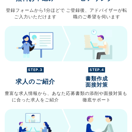
登録フォームから
1分ほどで
ご登録後、
アドバイザーが転
ご入力
いただけます
職の
ご希望を伺います
STEP.3
STEP.4
書類作成
求人のご紹介
面接対策
豊富な求人情報から、
あなた
応募書類の
添削や面接対策も
に合った求人を
ご紹介
徹底サポート