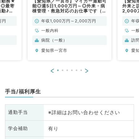
日勤務★
【愛知県／一宮市】マイカー通勤可
【愛知
円◎最寄
能◎週5日1,000万円～◎外来・病
外来と
通勤♪外
棟管理・救急対応のお仕事です（一
2,00
（内科／
般内科／常勤）
万円
年収1,000万円～2,000万円
年収
一般内科
一
科
病院（一般）
訪
愛知県一宮市
愛
<
>
手当/福利厚生
※詳細はお問い合わせください
通勤手当
有り
学会補助