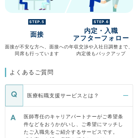
STEP.5
STEP.6
内定・入職
面接
アフターフォロー
面接が不安な方へ、
面接への
年収交渉や
入社日調整まで、
同席も
行っています
内定後もバックアップ
よくあるご質問
医療転職支援サービスとは？
医師専任のキャリアパートナーがご希望条
件などをおうかがいし、ご希望にマッチし
たご入職先をご紹介するサービスです。