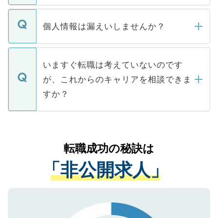
ません。
転職・入職を強要することは一切ありませ
ん。また、仮に応募先から内定をいただい
個人情報は漏えいしませんか？
■応募殺到を避けるため 人気のある医療機
たとしても、ご本人が納得しない限り、内
関を公にしてしまうと、応募が殺到する場
定を承諾する必要はありません。内定先へ
個人情報が漏えいすることはありませんの
合があります。 選考を効率よく行うため
の辞退の連絡はキャリアパートナーが行い
で、ご安心ください。当サイトからの登録
いますぐ転職は考えていないのです
に、医療機関が求める条件に合った人材の
ますので、ご安心ください。
などで収集したご登録者様の個人情報は、
が、これからのキャリアを相談できま
みを人材紹介会社に依頼するケースが増え
ご本人のキャリアアップおよび転職活動の
ています。
すか？
支援を目的に使用いたします。お預かりし
ているすべての個人データはご本人の許可
お気軽にご相談ください。先生専任のキャ
なく、医療機関側に開示したり、第三者に
リアパートナーが将来のご希望などをおう
提供することは一切ありません。また弊社
かがいして、現在の医療機関の状況や紹介
転職成功の秘訣は
は、個人情報の取り扱いについての厳密な
経験をまじえながら、適切なアドバイスを
管理基準を満たした事業者のみに付与され
「非公開求人」
させていただきます。すぐにご転職をされ
る、プライバシーマークを取得済みです。
ない方には、長期的なサポートが可能です
ご登録いただいた個人情報は、SSL（デー
ので、まずはご登録ください。
タ暗号化）によって保護されていますの
で、機密保持に関してもご安心ください。