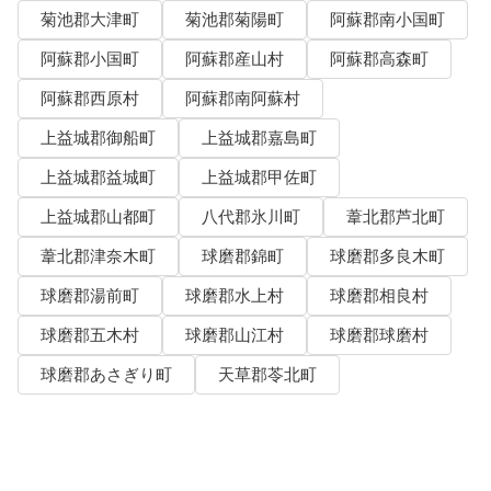
菊池郡大津町
菊池郡菊陽町
阿蘇郡南小国町
阿蘇郡小国町
阿蘇郡産山村
阿蘇郡高森町
阿蘇郡西原村
阿蘇郡南阿蘇村
上益城郡御船町
上益城郡嘉島町
上益城郡益城町
上益城郡甲佐町
上益城郡山都町
八代郡氷川町
葦北郡芦北町
葦北郡津奈木町
球磨郡錦町
球磨郡多良木町
球磨郡湯前町
球磨郡水上村
球磨郡相良村
球磨郡五木村
球磨郡山江村
球磨郡球磨村
球磨郡あさぎり町
天草郡苓北町