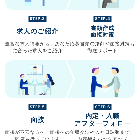
STEP.3
STEP.4
書類作成
求人のご紹介
面接対策
豊富な求人情報から、
あなた
応募書類の
添削や面接対策も
に合った求人を
ご紹介
徹底サポート
STEP.5
STEP.6
内定・入職
面接
アフターフォロー
面接が不安な方へ、
面接への
年収交渉や
入社日調整まで、
同席も
行っています
内定後もバックアップ