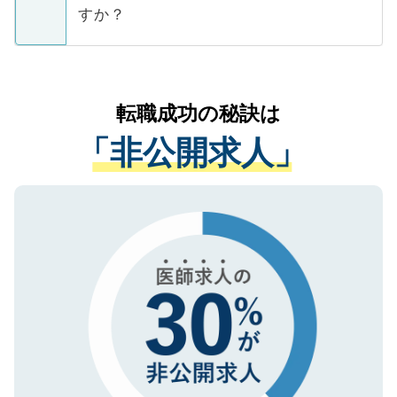
ご本人のキャリアアップおよび転職活動の
ています。
すか？
支援を目的に使用いたします。お預かりし
ているすべての個人データはご本人の許可
お気軽にご相談ください。先生専任のキャ
なく、医療機関側に開示したり、第三者に
リアパートナーが将来のご希望などをおう
提供することは一切ありません。また弊社
かがいして、現在の医療機関の状況や紹介
転職成功の秘訣は
は、個人情報の取り扱いについての厳密な
経験をまじえながら、適切なアドバイスを
管理基準を満たした事業者のみに付与され
「非公開求人」
させていただきます。すぐにご転職をされ
る、プライバシーマークを取得済みです。
ない方には、長期的なサポートが可能です
ご登録いただいた個人情報は、SSL（デー
ので、まずはご登録ください。
タ暗号化）によって保護されていますの
で、機密保持に関してもご安心ください。