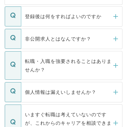
登録後は何をすればよいのですか
ご登録いただきましたら、弊社担当者がご
登録内容を確認し、その後メールもしくは
非公開求人とはなんですか？
お電話にて次のステップのご案内をいたし
ます。通常、5営業日以内にはご連絡をせて
マイナビDOCTORで取り扱っている求人の
いただきますので、しばらくお待ちくださ
うち約3割は、Webサイトからご覧いただ
転職・入職を強要されることはありま
い。
けない「非公開求人」です。非公開求人は
せんか？
下記の理由によって、一般には公開してい
ません。
転職・入職を強要することは一切ありませ
ん。また、仮に応募先から内定をいただい
個人情報は漏えいしませんか？
■応募殺到を避けるため 人気のある医療機
たとしても、ご本人が納得しない限り、内
関を公にしてしまうと、応募が殺到する場
定を承諾する必要はありません。内定先へ
個人情報が漏えいすることはありませんの
合があります。 選考を効率よく行うため
の辞退の連絡はキャリアパートナーが行い
で、ご安心ください。当サイトからの登録
いますぐ転職は考えていないのです
に、医療機関が求める条件に合った人材の
ますので、ご安心ください。
などで収集したご登録者様の個人情報は、
が、これからのキャリアを相談できま
みを人材紹介会社に依頼するケースが増え