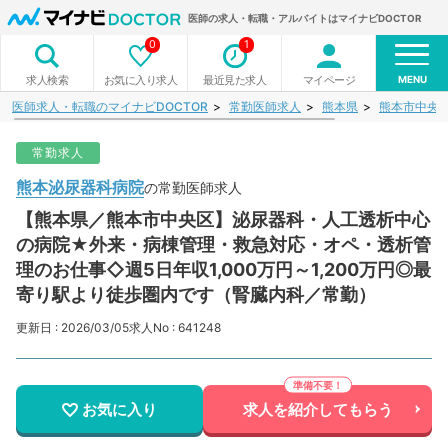
医師の求人・転職・アルバイトはマイナビDOCTOR
0
1
MENU
お気に入り求人
最近見た求人
マイページ
求人検索
医師求人・転職のマイナビDOCTOR
常勤医師求人
熊本県
熊本市中央
常勤求人
熊本泌尿器科病院
の常勤医師求人
【熊本県／熊本市中央区】泌尿器科・人工透析中心
の病院★外来・病棟管理・救急対応・オペ・透析管
理のお仕事◇週5日年収1,000万円～1,200万円◎最
寄り駅より徒歩圏内です（腎臓内科／常勤）
更新日 : 2026/03/05
求人No : 641248
お気に入り
求人を紹介してもらう