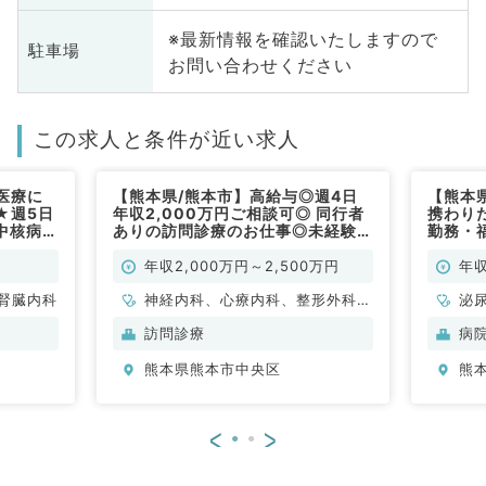
※最新情報を確認いたしますので
駐車場
お問い合わせください
この求人と条件が近い求人
医療に
【熊本県/熊本市】高給与◎週4日
【熊本
★週5日
年収2,000万円ご相談可◎ 同行者
携わり
中核病院
ありの訪問診療のお仕事◎未経験者
勤務・
常勤）
歓迎♪（内科系,外科系／常勤）
でのお
年収2,000万円～2,500万円
年収
腎臓内科
神経内科、心療内科、整形外科、
泌
形成外科、美容外科、脳神経外
訪問診療
病
科、呼吸器外科、心臓血管外科、
熊本県熊本市中央区
熊
小児外科、泌尿器科、一般内科、
循環器内科、呼吸器内科、消化器
内科、内分泌・代謝内科、腎臓内
<
>
科、老年内科、外科系全般、一般
外科、消化器外科、乳腺外科、膠