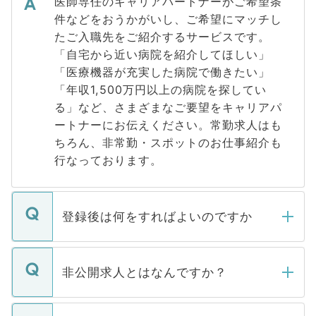
医師専任のキャリアパートナーがご希望条
件などをおうかがいし、ご希望にマッチし
たご入職先をご紹介するサービスです。
「自宅から近い病院を紹介してほしい」
「医療機器が充実した病院で働きたい」
「年収1,500万円以上の病院を探してい
る」など、さまざまなご要望をキャリアパ
ートナーにお伝えください。常勤求人はも
ちろん、非常勤・スポットのお仕事紹介も
行なっております。
登録後は何をすればよいのですか
ご登録いただきましたら、弊社担当者がご
登録内容を確認し、その後メールもしくは
非公開求人とはなんですか？
お電話にて次のステップのご案内をいたし
ます。通常、5営業日以内にはご連絡をせて
マイナビDOCTORで取り扱っている求人の