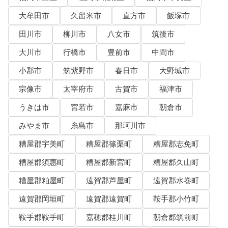
大牟田市
久留米市
直方市
飯塚市
田川市
柳川市
八女市
筑後市
大川市
行橋市
豊前市
中間市
小郡市
筑紫野市
春日市
大野城市
宗像市
太宰府市
古賀市
福津市
うきは市
宮若市
嘉麻市
朝倉市
みやま市
糸島市
那珂川市
糟屋郡宇美町
糟屋郡篠栗町
糟屋郡志免町
糟屋郡須惠町
糟屋郡新宮町
糟屋郡久山町
糟屋郡粕屋町
遠賀郡芦屋町
遠賀郡水巻町
遠賀郡岡垣町
遠賀郡遠賀町
鞍手郡小竹町
鞍手郡鞍手町
嘉穂郡桂川町
朝倉郡筑前町