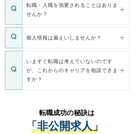
いただきますので、しばらくお待ちくださ
うち約3割は、Webサイトからご覧いただ
転職・入職を強要されることはありま
い。
けない「非公開求人」です。非公開求人は
せんか？
下記の理由によって、一般には公開してい
ません。
転職・入職を強要することは一切ありませ
ん。また、仮に応募先から内定をいただい
個人情報は漏えいしませんか？
■応募殺到を避けるため 人気のある医療機
たとしても、ご本人が納得しない限り、内
関を公にしてしまうと、応募が殺到する場
定を承諾する必要はありません。内定先へ
個人情報が漏えいすることはありませんの
合があります。 選考を効率よく行うため
の辞退の連絡はキャリアパートナーが行い
で、ご安心ください。当サイトからの登録
いますぐ転職は考えていないのです
に、医療機関が求める条件に合った人材の
ますので、ご安心ください。
などで収集したご登録者様の個人情報は、
が、これからのキャリアを相談できま
みを人材紹介会社に依頼するケースが増え
ご本人のキャリアアップおよび転職活動の
ています。
すか？
支援を目的に使用いたします。お預かりし
ているすべての個人データはご本人の許可
お気軽にご相談ください。先生専任のキャ
なく、医療機関側に開示したり、第三者に
リアパートナーが将来のご希望などをおう
提供することは一切ありません。また弊社
かがいして、現在の医療機関の状況や紹介
転職成功の秘訣は
は、個人情報の取り扱いについての厳密な
経験をまじえながら、適切なアドバイスを
管理基準を満たした事業者のみに付与され
「非公開求人」
させていただきます。すぐにご転職をされ
る、プライバシーマークを取得済みです。
ない方には、長期的なサポートが可能です