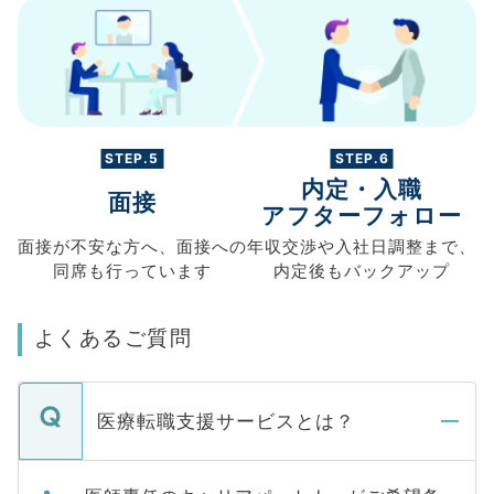
STEP.5
STEP.6
内定・入職
面接
アフターフォロー
面接が不安な方へ、
面接への
年収交渉や
入社日調整まで、
同席も
行っています
内定後もバックアップ
よくあるご質問
医療転職支援サービスとは？