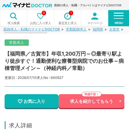
医師の求人・転職・アルバイトはマイナビDOCTOR
0
1
MENU
お気に入り求人
最近見た求人
マイページ
求人検索
医師求人・転職のマイナビDOCTOR
常勤医師求人
福岡県
古賀市
【
常勤求人
【福岡県／古賀市】年収1,200万円～◎最寄り駅よ
り徒歩すぐ！通勤便利な療養型病院でのお仕事～病
棟管理メイン～（神経内科／常勤）
更新日 : 2026/07/10
求人No : 640627
お気に入り
求人を紹介してもらう
求人詳細