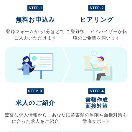
STEP.1
STEP.2
無料お申込み
ヒアリング
登録フォームから
1分ほどで
ご登録後、
アドバイザーが転
ご入力
いただけます
職の
ご希望を伺います
STEP.3
STEP.4
書類作成
求人のご紹介
面接対策
豊富な求人情報から、
あなた
応募書類の
添削や面接対策も
に合った求人を
ご紹介
徹底サポート