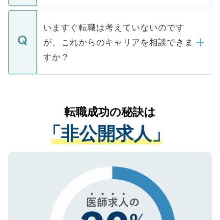
関を公にしてしまうと、応募が殺到する場
定を承諾する必要はありません。内定先へ
個人情報が漏えいすることはありませんの
合があります。 選考を効率よく行うため
の辞退の連絡はキャリアパートナーが行い
で、ご安心ください。当サイトからの登録
いますぐ転職は考えていないのです
に、医療機関が求める条件に合った人材の
ますので、ご安心ください。
などで収集したご登録者様の個人情報は、
が、これからのキャリアを相談できま
みを人材紹介会社に依頼するケースが増え
ご本人のキャリアアップおよび転職活動の
ています。
すか？
支援を目的に使用いたします。お預かりし
ているすべての個人データはご本人の許可
お気軽にご相談ください。先生専任のキャ
なく、医療機関側に開示したり、第三者に
リアパートナーが将来のご希望などをおう
提供することは一切ありません。また弊社
かがいして、現在の医療機関の状況や紹介
転職成功の秘訣は
は、個人情報の取り扱いについての厳密な
経験をまじえながら、適切なアドバイスを
管理基準を満たした事業者のみに付与され
「非公開求人」
させていただきます。すぐにご転職をされ
る、プライバシーマークを取得済みです。
ない方には、長期的なサポートが可能です
ご登録いただいた個人情報は、SSL（デー
ので、まずはご登録ください。
タ暗号化）によって保護されていますの
で、機密保持に関してもご安心ください。