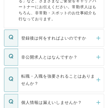
る」など、さまざまなご要望をキャリアパ
ートナーにお伝えください。常勤求人はも
ちろん、非常勤・スポットのお仕事紹介も
行なっております。
登録後は何をすればよいのですか
ご登録いただきましたら、弊社担当者がご
登録内容を確認し、その後メールもしくは
非公開求人とはなんですか？
お電話にて次のステップのご案内をいたし
ます。通常、5営業日以内にはご連絡をせて
マイナビDOCTORで取り扱っている求人の
いただきますので、しばらくお待ちくださ
うち約3割は、Webサイトからご覧いただ
転職・入職を強要されることはありま
い。
けない「非公開求人」です。非公開求人は
せんか？
下記の理由によって、一般には公開してい
ません。
転職・入職を強要することは一切ありませ
ん。また、仮に応募先から内定をいただい
個人情報は漏えいしませんか？
■応募殺到を避けるため 人気のある医療機
たとしても、ご本人が納得しない限り、内