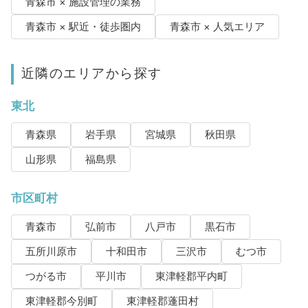
青森市 × 施設管理の業務
青森市 × 駅近・徒歩圏内
青森市 × 人気エリア
近隣のエリアから探す
東北
青森県
岩手県
宮城県
秋田県
山形県
福島県
市区町村
青森市
弘前市
八戸市
黒石市
五所川原市
十和田市
三沢市
むつ市
つがる市
平川市
東津軽郡平内町
東津軽郡今別町
東津軽郡蓬田村