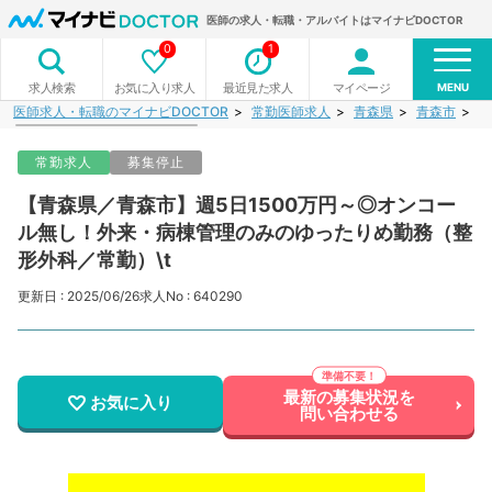
医師の求人・転職・アルバイトはマイナビDOCTOR
0
1
MENU
お気に入り求人
最近見た求人
マイページ
求人検索
医師求人・転職のマイナビDOCTOR
常勤医師求人
青森県
青森市
【
常勤求人
募集停止
【青森県／青森市】週5日1500万円～◎オンコー
ル無し！外来・病棟管理のみのゆったりめ勤務（整
形外科／常勤）\t
更新日 : 2025/06/26
求人No : 640290
最新の募集状況を
お気に入り
問い合わせる