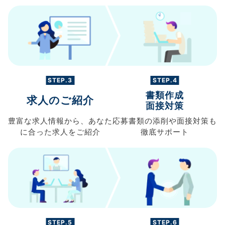
STEP.3
STEP.4
書類作成
求人のご紹介
面接対策
豊富な求人情報から、
あなた
応募書類の
添削や面接対策も
に合った求人を
ご紹介
徹底サポート
STEP.5
STEP.6