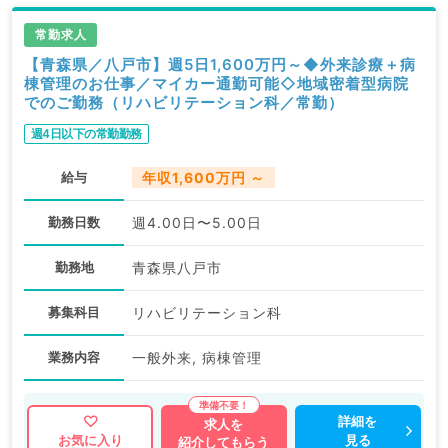
常勤求人
【青森県／八戸市】週5日1,600万円～◆外来診療＋病
棟管理のお仕事／マイカー通勤可能◇地域密着型病院
でのご勤務（リハビリテーション科／常勤）
週4日以下の常勤勤務
給与
年収1,600万円 ～
勤務日数
週4.00日〜5.00日
勤務地
青森県八戸市
募集科目
リハビリテーション科
業務内容
一般外来, 病棟管理
詳細を
求人を
見る
お気に入り
紹介してもらう