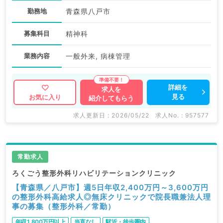
勤務地
青森県八戸市
募集科目
精神科
業務内容
一般外来, 病棟管理
詳細を
求人を
見る
お気に入り
紹介してもらう
求人更新日 : 2026/05/22
求人No. : 957577
常勤求人
ろくごう整形外科リハビリテーションクリニック
【青森県／八戸市】週5日年収2,400万円～3,600万円
の整形外科高給求人◎無床クリニックで院長職兼法人理
事の募集（整形外科／常勤）
年収1,800万円以上
当直なし
駅近・徒歩圏内