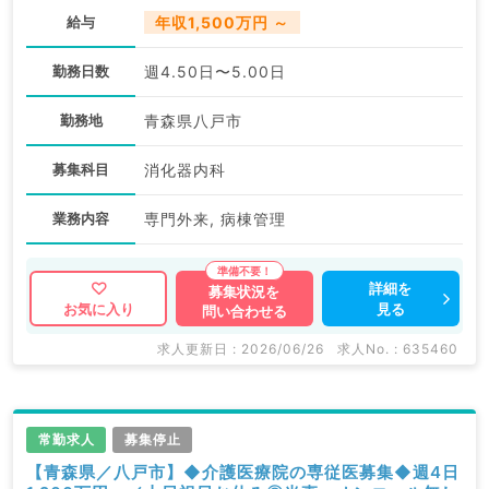
給与
年収1,500万円 ～
勤務日数
週4.50日〜5.00日
勤務地
青森県八戸市
募集科目
消化器内科
業務内容
専門外来, 病棟管理
詳細を
募集状況を
見る
お気に入り
問い合わせる
求人更新日 : 2026/06/26
求人No. : 635460
常勤求人
募集停止
【青森県／八戸市】◆介護医療院の専従医募集◆週4日