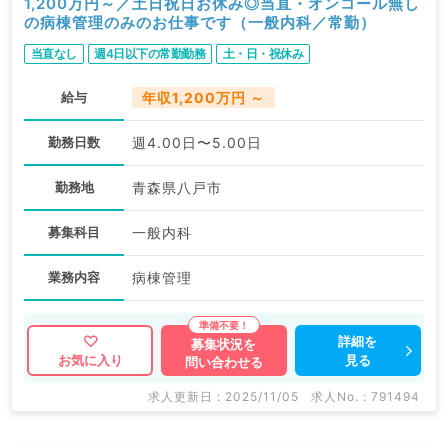
1,200万円～／土日祝日お休み◎当直・オンコール無し
の病棟管理のみのお仕事です（一般内科／常勤）
当直なし
週4日以下の常勤勤務
土・日・祝休み
給与
年収1,200万円 ～
勤務日数
週4.00日〜5.00日
勤務地
青森県八戸市
募集科目
一般内科
業務内容
病棟管理
詳細を
募集状況を
見る
お気に入り
問い合わせる
求人更新日 : 2025/11/05
求人No. : 791494