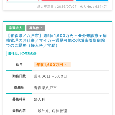
求人更新日 : 2026/07/07
求人No. : 624471
常勤求人
募集停止
【青森県／八戸市】週5日1,600万円～◆外来診療＋病
棟管理のお仕事／マイカー通勤可能◇地域密着型病院
でのご勤務（婦人科／常勤）
週4日以下の常勤勤務
給与
年収1,600万円 ～
勤務日数
週4.00日〜5.00日
勤務地
青森県八戸市
募集科目
婦人科
業務内容
一般外来, 病棟管理