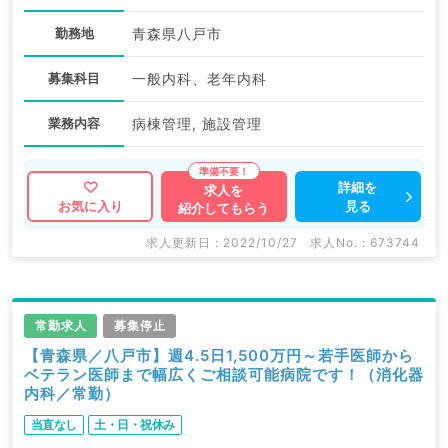
勤務地
青森県八戸市
募集科目
一般内科、老年内科
業務内容
病棟管理, 施設管理
詳細を
求人を
見る
お気に入り
紹介してもらう
求人更新日 : 2022/10/27
求人No. : 673744
常勤求人
募集停止
【青森県／八戸市】週4.5日1,500万円～若手医師から
ベテラン医師まで幅広くご相談可能病院です！（消化器
内科／常勤）
当直なし
土・日・祝休み