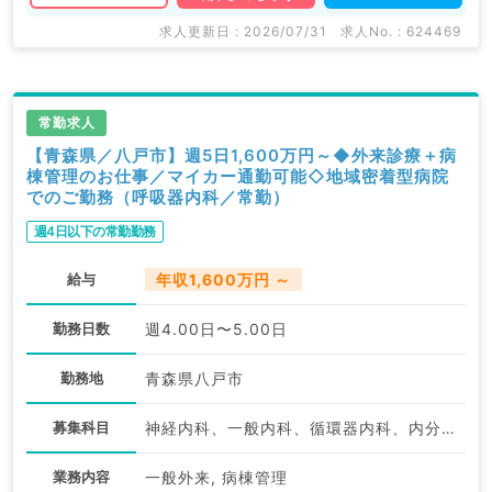
求人更新日 : 2026/07/31
求人No. : 624469
常勤求人
【青森県／八戸市】週5日1,600万円～◆外来診療＋病
棟管理のお仕事／マイカー通勤可能◇地域密着型病院
でのご勤務（呼吸器内科／常勤）
週4日以下の常勤勤務
給与
年収1,600万円 ～
勤務日数
週4.00日〜5.00日
勤務地
青森県八戸市
募集科目
神経内科、一般内科、循環器内科、内分泌・代謝内科
業務内容
一般外来, 病棟管理