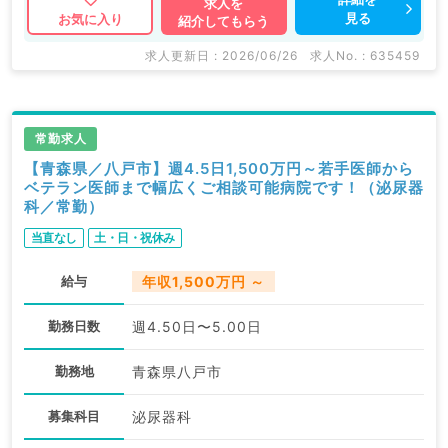
求人を
見る
お気に入り
紹介してもらう
求人更新日 : 2026/06/26
求人No. : 635459
常勤求人
【青森県／八戸市】週4.5日1,500万円～若手医師から
ベテラン医師まで幅広くご相談可能病院です！（泌尿器
科／常勤）
当直なし
土・日・祝休み
給与
年収1,500万円 ～
勤務日数
週4.50日〜5.00日
勤務地
青森県八戸市
募集科目
泌尿器科