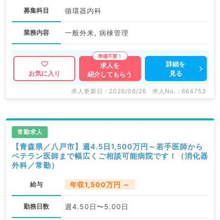
募集科目
循環器内科
業務内容
一般外来, 病棟管理
詳細を
求人を
見る
お気に入り
紹介してもらう
求人更新日 : 2026/06/26
求人No. : 664753
常勤求人
【青森県／八戸市】週4.5日1,500万円～若手医師から
ベテラン医師まで幅広くご相談可能病院です！（消化器
外科／常勤）
給与
年収1,500万円 ～
勤務日数
週4.50日〜5.00日