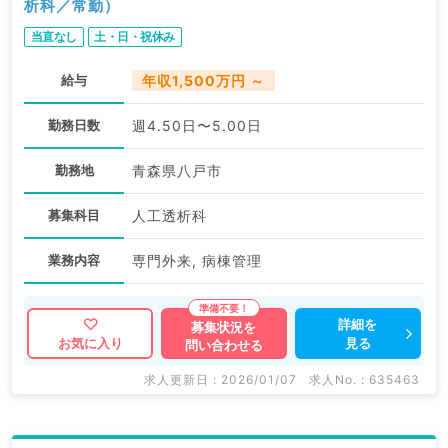
析科／常勤）
当直なし
土・日・祝休み
給与
年収1,500万円 ～
勤務日数
週4.50日〜5.00日
勤務地
青森県八戸市
募集科目
人工透析科
業務内容
専門外来, 病棟管理
詳細を
募集状況を
見る
お気に入り
問い合わせる
求人更新日 : 2026/01/07
求人No. : 635463