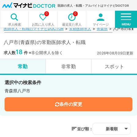
医師の求人・転職・アルバイトはマイナビDOCTOR
0
0
MENU
お気に入り求人
最近見た求人
マイページ
求人検索
医師求人・転職のマイナビDOCTOR
常勤医師求人
青森県
八戸市の常勤
八戸市(青森県)の常勤医師求人・転職
18
求人数
件
※非公開求人を除く
2026年08月09日更新
常勤
非常勤
スポット
選択中の検索条件
青森県八戸市
条件の変更
並び順：
新着順