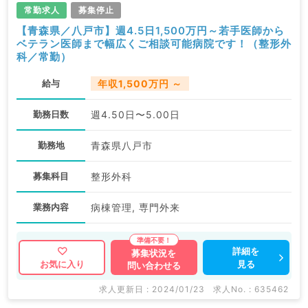
常勤求人
募集停止
【青森県／八戸市】週4.5日1,500万円～若手医師から
ベテラン医師まで幅広くご相談可能病院です！（整形外
科／常勤）
給与
年収1,500万円 ～
勤務日数
週4.50日〜5.00日
勤務地
青森県八戸市
募集科目
整形外科
業務内容
病棟管理, 専門外来
詳細を
募集状況を
見る
お気に入り
問い合わせる
求人更新日 : 2024/01/23
求人No. : 635462