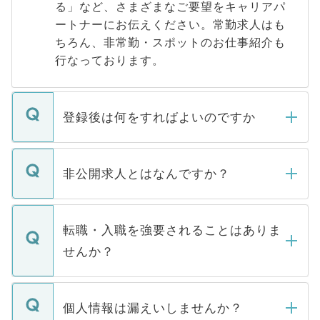
る」など、さまざまなご要望をキャリアパ
ートナーにお伝えください。常勤求人はも
ちろん、非常勤・スポットのお仕事紹介も
行なっております。
登録後は何をすればよいのですか
ご登録いただきましたら、弊社担当者がご
登録内容を確認し、その後メールもしくは
非公開求人とはなんですか？
お電話にて次のステップのご案内をいたし
ます。通常、5営業日以内にはご連絡をせて
マイナビDOCTORで取り扱っている求人の
いただきますので、しばらくお待ちくださ
うち約3割は、Webサイトからご覧いただ
転職・入職を強要されることはありま
い。
けない「非公開求人」です。非公開求人は
せんか？
下記の理由によって、一般には公開してい
ません。
転職・入職を強要することは一切ありませ
ん。また、仮に応募先から内定をいただい
個人情報は漏えいしませんか？
■応募殺到を避けるため 人気のある医療機