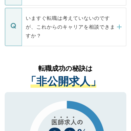
たとしても、ご本人が納得しない限り、内
関を公にしてしまうと、応募が殺到する場
定を承諾する必要はありません。内定先へ
個人情報が漏えいすることはありませんの
合があります。 選考を効率よく行うため
の辞退の連絡はキャリアパートナーが行い
で、ご安心ください。当サイトからの登録
いますぐ転職は考えていないのです
に、医療機関が求める条件に合った人材の
ますので、ご安心ください。
などで収集したご登録者様の個人情報は、
が、これからのキャリアを相談できま
みを人材紹介会社に依頼するケースが増え
ご本人のキャリアアップおよび転職活動の
ています。
すか？
支援を目的に使用いたします。お預かりし
ているすべての個人データはご本人の許可
お気軽にご相談ください。先生専任のキャ
なく、医療機関側に開示したり、第三者に
リアパートナーが将来のご希望などをおう
提供することは一切ありません。また弊社
かがいして、現在の医療機関の状況や紹介
転職成功の秘訣は
は、個人情報の取り扱いについての厳密な
経験をまじえながら、適切なアドバイスを
管理基準を満たした事業者のみに付与され
「非公開求人」
させていただきます。すぐにご転職をされ
る、プライバシーマークを取得済みです。
ない方には、長期的なサポートが可能です
ご登録いただいた個人情報は、SSL（デー
ので、まずはご登録ください。
タ暗号化）によって保護されていますの
で、機密保持に関してもご安心ください。