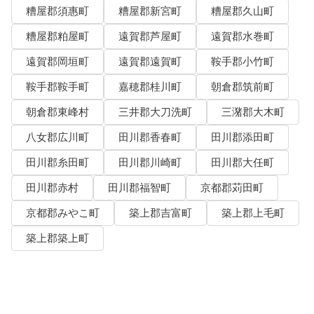
糟屋郡須惠町
糟屋郡新宮町
糟屋郡久山町
糟屋郡粕屋町
遠賀郡芦屋町
遠賀郡水巻町
遠賀郡岡垣町
遠賀郡遠賀町
鞍手郡小竹町
鞍手郡鞍手町
嘉穂郡桂川町
朝倉郡筑前町
朝倉郡東峰村
三井郡大刀洗町
三潴郡大木町
八女郡広川町
田川郡香春町
田川郡添田町
田川郡糸田町
田川郡川崎町
田川郡大任町
田川郡赤村
田川郡福智町
京都郡苅田町
京都郡みやこ町
築上郡吉富町
築上郡上毛町
築上郡築上町