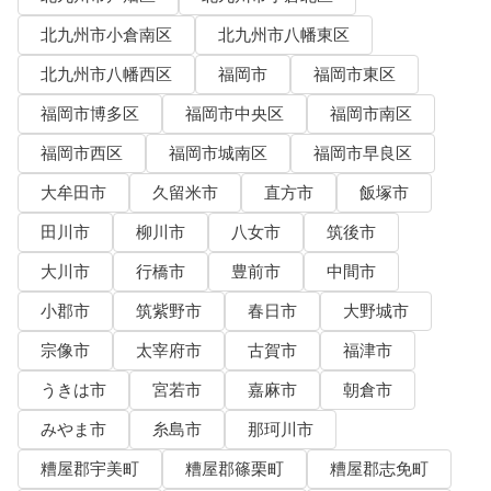
北九州市小倉南区
北九州市八幡東区
北九州市八幡西区
福岡市
福岡市東区
福岡市博多区
福岡市中央区
福岡市南区
福岡市西区
福岡市城南区
福岡市早良区
大牟田市
久留米市
直方市
飯塚市
田川市
柳川市
八女市
筑後市
大川市
行橋市
豊前市
中間市
小郡市
筑紫野市
春日市
大野城市
宗像市
太宰府市
古賀市
福津市
うきは市
宮若市
嘉麻市
朝倉市
みやま市
糸島市
那珂川市
糟屋郡宇美町
糟屋郡篠栗町
糟屋郡志免町