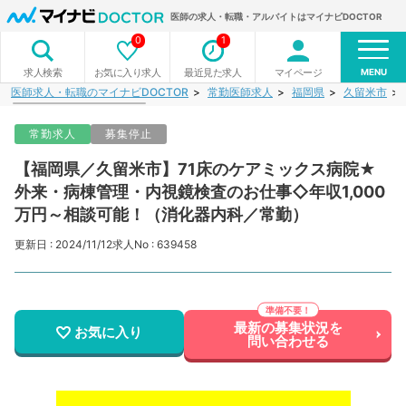
医師の求人・転職・アルバイトはマイナビDOCTOR
0
1
MENU
お気に入り求人
最近見た求人
マイページ
求人検索
医師求人・転職のマイナビDOCTOR
常勤医師求人
福岡県
久留米市
常勤求人
募集停止
【福岡県／久留米市】71床のケアミックス病院★
外来・病棟管理・内視鏡検査のお仕事◇年収1,000
万円～相談可能！（消化器内科／常勤）
更新日 : 2024/11/12
求人No : 639458
最新の募集状況を
お気に入り
問い合わせる