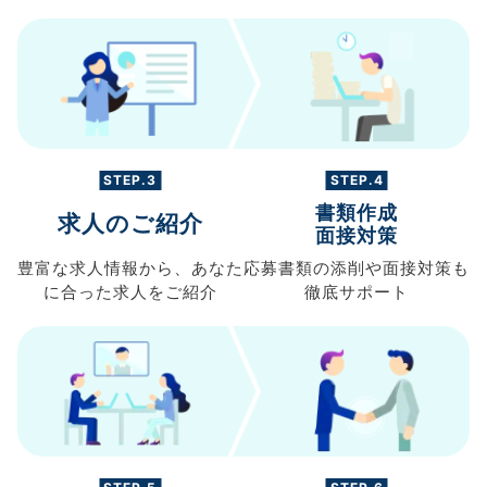
STEP.3
STEP.4
書類作成
求人のご紹介
面接対策
豊富な求人情報から、
あなた
応募書類の
添削や面接対策も
に合った求人を
ご紹介
徹底サポート