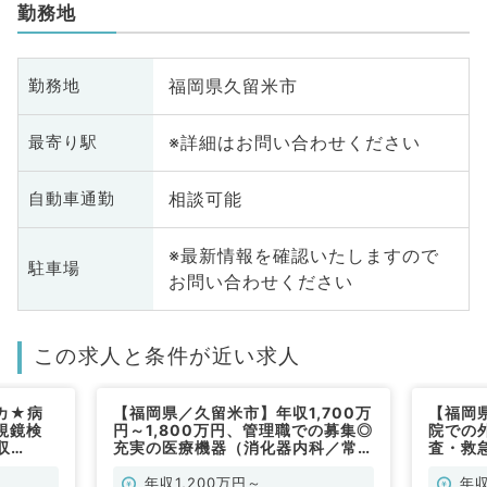
勤務地
福岡県久留米市
勤務地
※詳細はお問い合わせください
最寄り駅
相談可能
自動車通勤
※最新情報を確認いたしますので
駐車場
お問い合わせください
この求人と条件が近い求人
カ★病
【福岡県／久留米市】年収1,700万
【福岡
視鏡検
円～1,800万円、管理職での募集◎
院での
収
充実の医療機器（消化器内科／常
査・救
施設！ご経
勤）
1,00
メ（消化
験を積
年収1,200万円～
年収