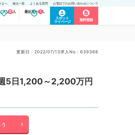
さまへ
拠点一覧
よくある質問
お電話でのお問い合わせについて
に入り求人
0
最近見た求人
1
スポット
無料登録
マイページ
更新日 : 2022/07/13
求人No : 639368
1,200～2,200万円
らう