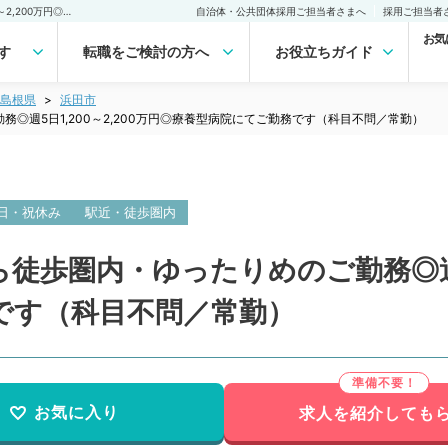
【島根県／浜田市】駅から徒歩圏内・ゆったりめのご勤務◎週5日1,200～2,200万円◎療養型病院にてご勤務です（科目不問／常勤）の転職・求人｜医師の求人・転職・アルバイトは【マイナビDOCTOR】
自治体・公共団体採用ご担当者さまへ
採用ご担当者
お気
す
転職をご検討の方へ
お役立ちガイド
島根県
浜田市
◎週5日1,200～2,200万円◎療養型病院にてご勤務です（科目不問／常勤）
日・祝休み
駅近・徒歩圏内
徒歩圏内・ゆったりめのご勤務◎週5日
です（科目不問／常勤）
お気に入り
求人を紹介しても