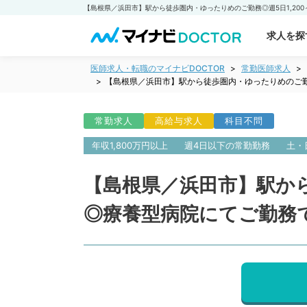
求人を探
医師求人・転職のマイナビDOCTOR
常勤医師求人
【島根県／浜田市】駅から徒歩圏内・ゆったりめのご勤務
常勤求人
高給与求人
科目不問
年収1,800万円以上
週4日以下の常勤勤務
土・
【島根県／浜田市】駅から
◎療養型病院にてご勤務