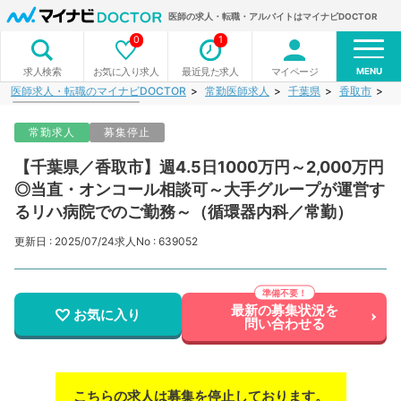
医師の求人・転職・アルバイトはマイナビDOCTOR
0
1
MENU
お気に入り求人
最近見た求人
マイページ
求人検索
医師求人・転職のマイナビDOCTOR
常勤医師求人
千葉県
香取市
【
常勤求人
募集停止
【千葉県／香取市】週4.5日1000万円～2,000万円
◎当直・オンコール相談可～大手グループが運営す
るリハ病院でのご勤務～（循環器内科／常勤）
更新日 : 2025/07/24
求人No : 639052
最新の募集状況を
お気に入り
問い合わせる
こちらの求人は募集を停止しております。