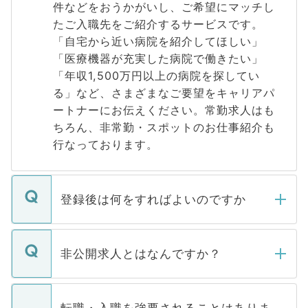
件などをおうかがいし、ご希望にマッチし
たご入職先をご紹介するサービスです。
「自宅から近い病院を紹介してほしい」
「医療機器が充実した病院で働きたい」
「年収1,500万円以上の病院を探してい
る」など、さまざまなご要望をキャリアパ
ートナーにお伝えください。常勤求人はも
ちろん、非常勤・スポットのお仕事紹介も
行なっております。
登録後は何をすればよいのですか
ご登録いただきましたら、弊社担当者がご
登録内容を確認し、その後メールもしくは
非公開求人とはなんですか？
お電話にて次のステップのご案内をいたし
ます。通常、5営業日以内にはご連絡をせて
マイナビDOCTORで取り扱っている求人の
いただきますので、しばらくお待ちくださ
うち約3割は、Webサイトからご覧いただ