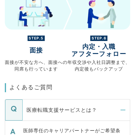
STEP.5
STEP.6
内定・入職
面接
アフターフォロー
面接が不安な方へ、
面接への
年収交渉や
入社日調整まで、
同席も
行っています
内定後もバックアップ
よくあるご質問
医療転職支援サービスとは？
医師専任のキャリアパートナーがご希望条