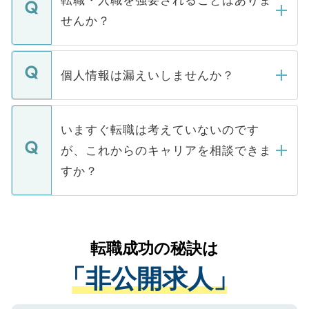
転職・入職を強要されることはありま
い。
けない「非公開求人」です。非公開求人は
せんか？
下記の理由によって、一般には公開してい
ません。
転職・入職を強要することは一切ありませ
ん。また、仮に応募先から内定をいただい
個人情報は漏えいしませんか？
■応募殺到を避けるため 人気のある医療機
たとしても、ご本人が納得しない限り、内
関を公にしてしまうと、応募が殺到する場
定を承諾する必要はありません。内定先へ
個人情報が漏えいすることはありませんの
合があります。 選考を効率よく行うため
の辞退の連絡はキャリアパートナーが行い
で、ご安心ください。当サイトからの登録
いますぐ転職は考えていないのです
に、医療機関が求める条件に合った人材の
ますので、ご安心ください。
などで収集したご登録者様の個人情報は、
が、これからのキャリアを相談できま
みを人材紹介会社に依頼するケースが増え
ご本人のキャリアアップおよび転職活動の
ています。
すか？
支援を目的に使用いたします。お預かりし
ているすべての個人データはご本人の許可
お気軽にご相談ください。先生専任のキャ
なく、医療機関側に開示したり、第三者に
リアパートナーが将来のご希望などをおう
提供することは一切ありません。また弊社
かがいして、現在の医療機関の状況や紹介
転職成功の秘訣は
は、個人情報の取り扱いについての厳密な
経験をまじえながら、適切なアドバイスを
管理基準を満たした事業者のみに付与され
「非公開求人」
させていただきます。すぐにご転職をされ
る、プライバシーマークを取得済みです。
ない方には、長期的なサポートが可能です
ご登録いただいた個人情報は、SSL（デー
ので、まずはご登録ください。