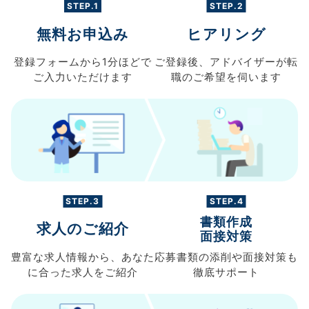
STEP.1
STEP.2
無料お申込み
ヒアリング
登録フォームから
1分ほどで
ご登録後、
アドバイザーが転
ご入力
いただけます
職の
ご希望を伺います
STEP.3
STEP.4
書類作成
求人のご紹介
面接対策
豊富な求人情報から、
あなた
応募書類の
添削や面接対策も
に合った求人を
ご紹介
徹底サポート