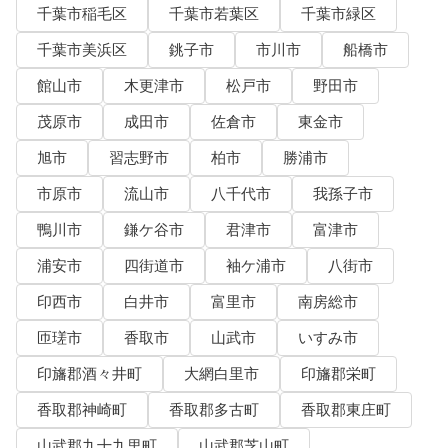
千葉市稲毛区
千葉市若葉区
千葉市緑区
千葉市美浜区
銚子市
市川市
船橋市
館山市
木更津市
松戸市
野田市
茂原市
成田市
佐倉市
東金市
旭市
習志野市
柏市
勝浦市
市原市
流山市
八千代市
我孫子市
鴨川市
鎌ケ谷市
君津市
富津市
浦安市
四街道市
袖ケ浦市
八街市
印西市
白井市
富里市
南房総市
匝瑳市
香取市
山武市
いすみ市
印旛郡酒々井町
大網白里市
印旛郡栄町
香取郡神崎町
香取郡多古町
香取郡東庄町
山武郡九十九里町
山武郡芝山町