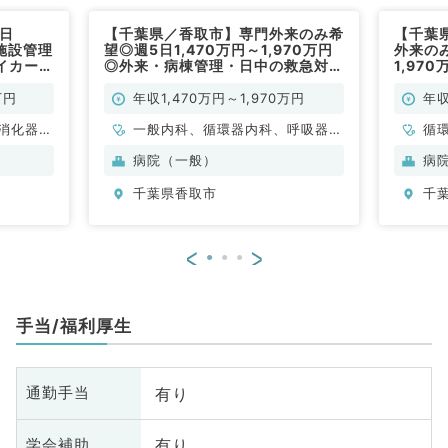
日
【千葉県／香取市】専門外来のみ希
【千葉
☆施設管理
望◎週5日1,470万円～1,970万円
外来のみ
イカー通
◎外来・病棟管理・日中の救急対応
1,97
人です！
などのお仕事です◆（総合内科／
理・日
常勤）
仕事で
万円
年収1,470万円～1,970万円
年収
消化器内
一般内科、循環器内科、呼吸器内
循
般、一般
科、消化器内科
病院（一般）
病
不問
千葉県香取市
千
<
>
手当/福利厚生
有り
通勤手当
有り
学会補助