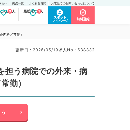
さまへ
拠点一覧
よくある質問
お電話でのお問い合わせについて
に入り求人
0
最近見た求人
1
スポット
無料登録
マイページ
神経内科／常勤）
更新日 : 2026/05/19
求人No : 638332
を担う病院での外来・病
／常勤）
らう