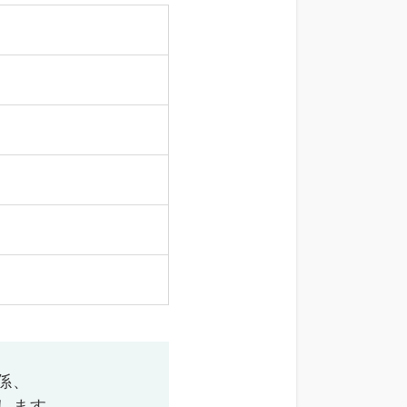
係、
します。