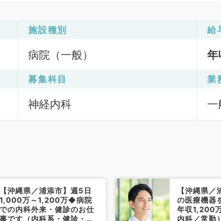
施設種別
給
病院（一般）
年
募集科目
業
神経内科
一
【沖縄県／浦添市】週5日
【沖縄県／
1,000万～1,200万◆病院
の医療機器
での内科外来・健診のお仕
年収1,20
事です（内科系・健診・人
内科／常勤