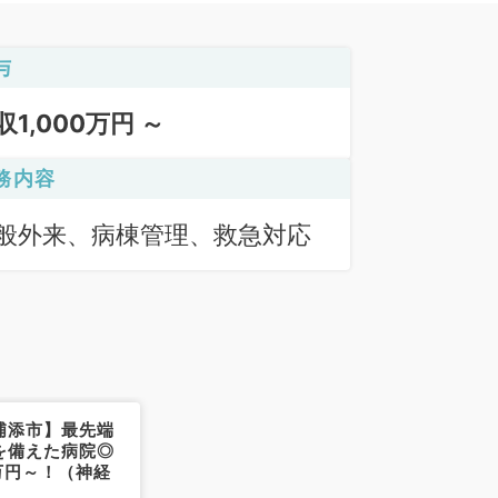
与
収1,000万円 ～
務内容
般外来、病棟管理、救急対応
浦添市】最先端
を備えた病院◎
0万円～！（神経
）