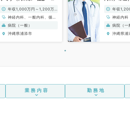
間ドック／常勤）
年収1,000万円～1,200万
年収1,2
円
神経内科、一般内科、循環
神経内科
器内科、呼吸器内科、消化
病院（一般）
病院（一
器内科、内分泌・代謝内
沖縄県浦添市
沖縄県浦
科、腎臓内科、老年内科、
血液内科、健診・人間ドッ
ク、膠原病科
業務内容
勤務地