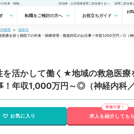
【沖縄県／浦添市】専門性を活かして働く★地域の救急医療を担う病院での外来・病棟管理・救急対応のお仕事！年収1,000万円～◎（神経内科／常勤）の転職・求人｜医師の求人・転職・アルバイトは【マイナビDOCTOR】
自治体・公共団体採用ご担当者さまへ
採用ご担当者
お気
す
転職をご検討の方へ
お役立ちガイド
沖縄県
浦添市
医療を担う病院での外来・病棟管理・救急対応のお仕事！年収1,000万円～◎（
性を活かして働く★地域の救急医療
！年収1,000万円～◎（神経内科
お気に入り
求人を紹介しても