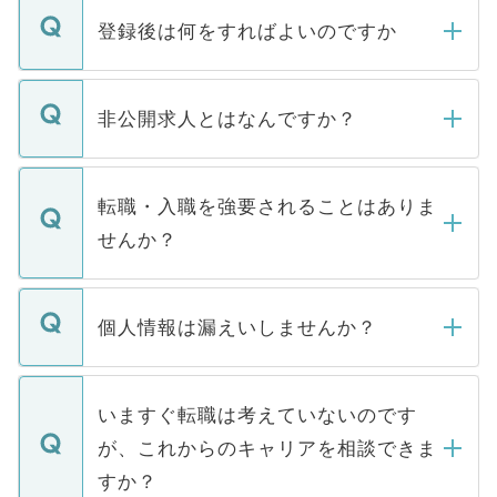
登録後は何をすればよいのですか
ご登録いただきましたら、弊社担当者がご
登録内容を確認し、その後メールもしくは
非公開求人とはなんですか？
お電話にて次のステップのご案内をいたし
ます。通常、5営業日以内にはご連絡をせて
マイナビDOCTORで取り扱っている求人の
いただきますので、しばらくお待ちくださ
うち約3割は、Webサイトからご覧いただ
転職・入職を強要されることはありま
い。
けない「非公開求人」です。非公開求人は
せんか？
下記の理由によって、一般には公開してい
ません。
転職・入職を強要することは一切ありませ
ん。また、仮に応募先から内定をいただい
個人情報は漏えいしませんか？
■応募殺到を避けるため 人気のある医療機
たとしても、ご本人が納得しない限り、内
関を公にしてしまうと、応募が殺到する場
定を承諾する必要はありません。内定先へ
個人情報が漏えいすることはありませんの
合があります。 選考を効率よく行うため
の辞退の連絡はキャリアパートナーが行い
で、ご安心ください。当サイトからの登録
いますぐ転職は考えていないのです
に、医療機関が求める条件に合った人材の
ますので、ご安心ください。
などで収集したご登録者様の個人情報は、
が、これからのキャリアを相談できま
みを人材紹介会社に依頼するケースが増え
ご本人のキャリアアップおよび転職活動の
ています。
すか？
支援を目的に使用いたします。お預かりし