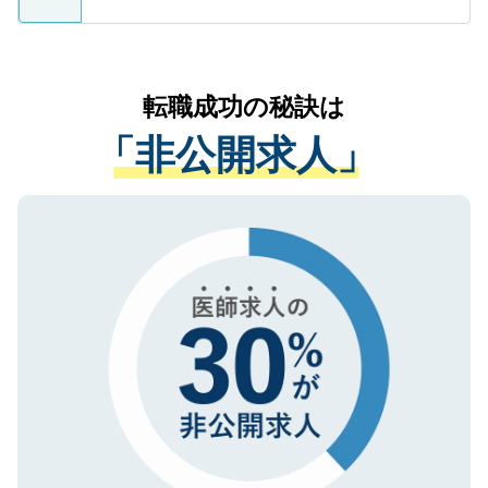
ているすべての個人データはご本人の許可
お気軽にご相談ください。先生専任のキャ
なく、医療機関側に開示したり、第三者に
リアパートナーが将来のご希望などをおう
提供することは一切ありません。また弊社
かがいして、現在の医療機関の状況や紹介
転職成功の秘訣は
は、個人情報の取り扱いについての厳密な
経験をまじえながら、適切なアドバイスを
管理基準を満たした事業者のみに付与され
「非公開求人」
させていただきます。すぐにご転職をされ
る、プライバシーマークを取得済みです。
ない方には、長期的なサポートが可能です
ご登録いただいた個人情報は、SSL（デー
ので、まずはご登録ください。
タ暗号化）によって保護されていますの
で、機密保持に関してもご安心ください。