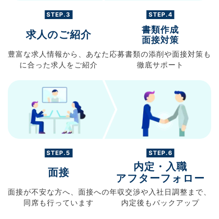
STEP.3
STEP.4
書類作成
求人のご紹介
面接対策
豊富な求人情報から、
あなた
応募書類の
添削や面接対策も
に合った求人を
ご紹介
徹底サポート
STEP.5
STEP.6
内定・入職
面接
アフターフォロー
面接が不安な方へ、
面接への
年収交渉や
入社日調整まで、
同席も
行っています
内定後もバックアップ