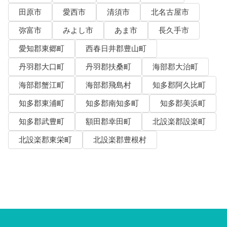
田原市
愛西市
清須市
北名古屋市
弥富市
みよし市
あま市
長久手市
愛知郡東郷町
西春日井郡豊山町
丹羽郡大口町
丹羽郡扶桑町
海部郡大治町
海部郡蟹江町
海部郡飛島村
知多郡阿久比町
知多郡東浦町
知多郡南知多町
知多郡美浜町
知多郡武豊町
額田郡幸田町
北設楽郡設楽町
北設楽郡東栄町
北設楽郡豊根村