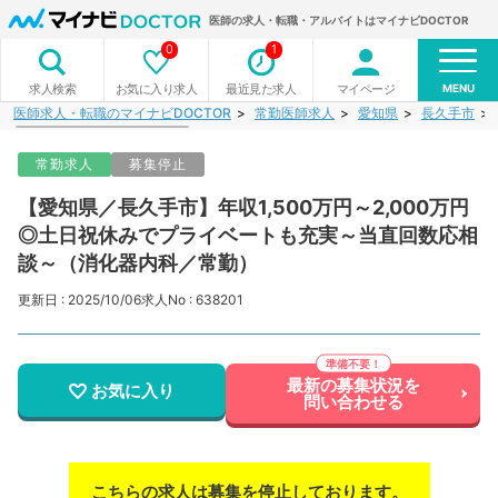
医師の求人・転職・アルバイトはマイナビDOCTOR
0
1
MENU
お気に入り求人
最近見た求人
マイページ
求人検索
医師求人・転職のマイナビDOCTOR
常勤医師求人
愛知県
長久手市
常勤求人
募集停止
【愛知県／長久手市】年収1,500万円～2,000万円
◎土日祝休みでプライベートも充実～当直回数応相
談～（消化器内科／常勤）
更新日 : 2025/10/06
求人No : 638201
最新の募集状況を
お気に入り
問い合わせる
こちらの求人は募集を停止しております。