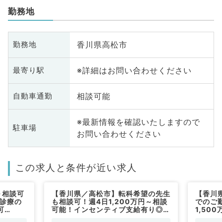
勤務地
香川県高松市
勤務地
※詳細はお問い合わせください
最寄り駅
相談可能
自動車通勤
※最新情報を確認いたしますので
駐車場
お問い合わせください
この求人と条件が近い求人
～相談可
【香川県／高松市】転科希望の先生
【香川
問診療の
も相談可！週4日1,200万円～相談
でのご勤
可
可能！インセンティブ支給有り◎在
1,50
宅医療専門のクリニックで個人宅メ
事です