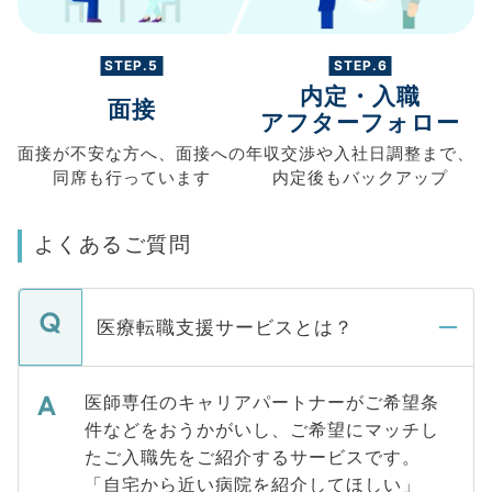
STEP.5
STEP.6
内定・入職
面接
アフターフォロー
面接が不安な方へ、
面接への
年収交渉や
入社日調整まで、
同席も
行っています
内定後もバックアップ
よくあるご質問
医療転職支援サービスとは？
医師専任のキャリアパートナーがご希望条
件などをおうかがいし、ご希望にマッチし
たご入職先をご紹介するサービスです。
「自宅から近い病院を紹介してほしい」