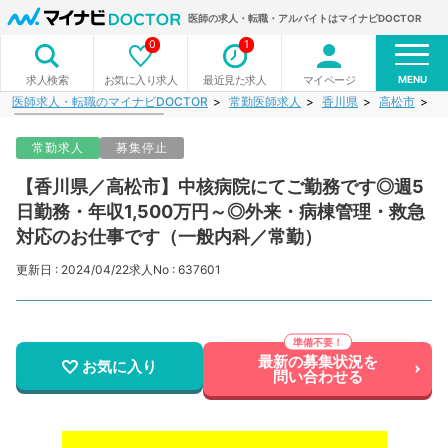
医師の求人・転職・アルバイトはマイナビDOCTOR
0
1
MENU
お気に入り求人
最近見た求人
マイページ
求人検索
医師求人・転職のマイナビDOCTOR
常勤医師求人
香川県
高松市
【
常勤求人
募集停止
【香川県／高松市】中核病院にてご勤務です◎週5
日勤務・年収1,500万円～◎外来・病棟管理・救急
対応のお仕事です（一般内科／常勤）
更新日 : 2024/04/22
求人No : 637601
最新の募集状況を
お気に入り
問い合わせる