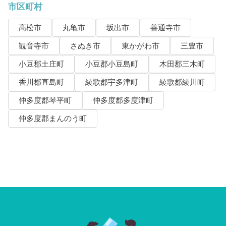
市区町村
高松市
丸亀市
坂出市
善通寺市
観音寺市
さぬき市
東かがわ市
三豊市
小豆郡土庄町
小豆郡小豆島町
木田郡三木町
香川郡直島町
綾歌郡宇多津町
綾歌郡綾川町
仲多度郡琴平町
仲多度郡多度津町
仲多度郡まんのう町