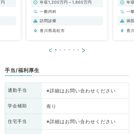
インの訪問診療のお仕事です（一般
万円
年収1,200万円～1,860万円
年収
内科／常勤）
一般内科
一
訪問診療
病
香川県高松市
香
<
>
手当/福利厚生
※詳細はお問い合わせください
通勤手当
有り
学会補助
※詳細はお問い合わせください
住宅手当