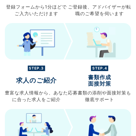
登録フォームから
1分ほどで
ご登録後、
アドバイザーが転
ご入力
いただけます
職の
ご希望を伺います
STEP.3
STEP.4
書類作成
求人のご紹介
面接対策
豊富な求人情報から、
あなた
応募書類の
添削や面接対策も
に合った求人を
ご紹介
徹底サポート