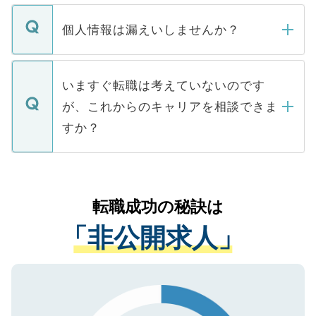
ません。
転職・入職を強要することは一切ありませ
ん。また、仮に応募先から内定をいただい
個人情報は漏えいしませんか？
■応募殺到を避けるため 人気のある医療機
たとしても、ご本人が納得しない限り、内
関を公にしてしまうと、応募が殺到する場
定を承諾する必要はありません。内定先へ
個人情報が漏えいすることはありませんの
合があります。 選考を効率よく行うため
の辞退の連絡はキャリアパートナーが行い
で、ご安心ください。当サイトからの登録
いますぐ転職は考えていないのです
に、医療機関が求める条件に合った人材の
ますので、ご安心ください。
などで収集したご登録者様の個人情報は、
が、これからのキャリアを相談できま
みを人材紹介会社に依頼するケースが増え
ご本人のキャリアアップおよび転職活動の
ています。
すか？
支援を目的に使用いたします。お預かりし
ているすべての個人データはご本人の許可
お気軽にご相談ください。先生専任のキャ
なく、医療機関側に開示したり、第三者に
リアパートナーが将来のご希望などをおう
提供することは一切ありません。また弊社
かがいして、現在の医療機関の状況や紹介
転職成功の秘訣は
は、個人情報の取り扱いについての厳密な
経験をまじえながら、適切なアドバイスを
管理基準を満たした事業者のみに付与され
「非公開求人」
させていただきます。すぐにご転職をされ
る、プライバシーマークを取得済みです。
ない方には、長期的なサポートが可能です
ご登録いただいた個人情報は、SSL（デー
ので、まずはご登録ください。
タ暗号化）によって保護されていますの
で、機密保持に関してもご安心ください。