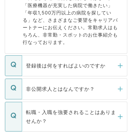
「医療機器が充実した病院で働きたい」
「年収1,500万円以上の病院を探してい
る」など、さまざまなご要望をキャリアパ
ートナーにお伝えください。常勤求人はも
ちろん、非常勤・スポットのお仕事紹介も
行なっております。
登録後は何をすればよいのですか
ご登録いただきましたら、弊社担当者がご
登録内容を確認し、その後メールもしくは
非公開求人とはなんですか？
お電話にて次のステップのご案内をいたし
ます。通常、5営業日以内にはご連絡をせて
マイナビDOCTORで取り扱っている求人の
いただきますので、しばらくお待ちくださ
うち約3割は、Webサイトからご覧いただ
転職・入職を強要されることはありま
い。
けない「非公開求人」です。非公開求人は
せんか？
下記の理由によって、一般には公開してい