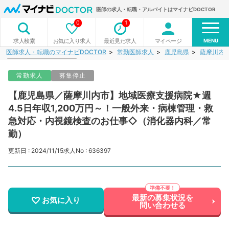
医師の求人・転職・アルバイトはマイナビDOCTOR
0
1
MENU
お気に入り求人
最近見た求人
マイページ
求人検索
医師求人・転職のマイナビDOCTOR
常勤医師求人
鹿児島県
薩摩川内
常勤求人
募集停止
【鹿児島県／薩摩川内市】地域医療支援病院★週
4.5日年収1,200万円～！一般外来・病棟管理・救
急対応・内視鏡検査のお仕事◇（消化器内科／常
勤）
更新日 : 2024/11/15
求人No : 636397
最新の募集状況を
お気に入り
問い合わせる