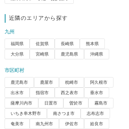
近隣のエリアから探す
九州
福岡県
佐賀県
長崎県
熊本県
大分県
宮崎県
鹿児島県
沖縄県
市区町村
鹿児島市
鹿屋市
枕崎市
阿久根市
出水市
指宿市
西之表市
垂水市
薩摩川内市
日置市
曽於市
霧島市
いちき串木野市
南さつま市
志布志市
奄美市
南九州市
伊佐市
姶良市