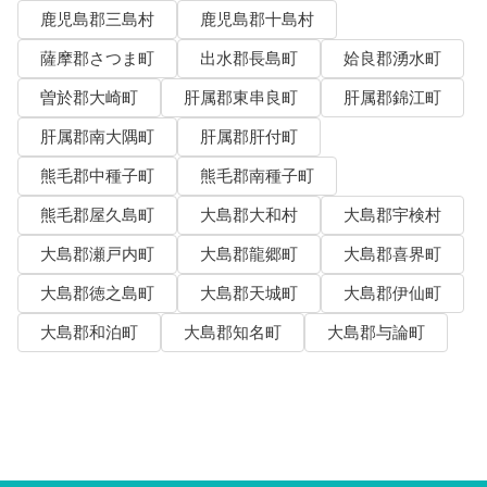
鹿児島郡三島村
鹿児島郡十島村
薩摩郡さつま町
出水郡長島町
姶良郡湧水町
曽於郡大崎町
肝属郡東串良町
肝属郡錦江町
肝属郡南大隅町
肝属郡肝付町
熊毛郡中種子町
熊毛郡南種子町
熊毛郡屋久島町
大島郡大和村
大島郡宇検村
大島郡瀬戸内町
大島郡龍郷町
大島郡喜界町
大島郡徳之島町
大島郡天城町
大島郡伊仙町
大島郡和泊町
大島郡知名町
大島郡与論町