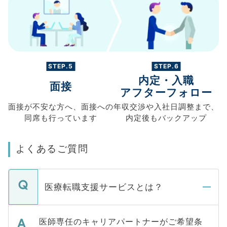
STEP.5
STEP.6
内定・入職
面接
アフターフォロー
面接が不安な方へ、
面接への
年収交渉や
入社日調整まで、
同席も
行っています
内定後もバックアップ
よくあるご質問
医療転職支援サービスとは？
医師専任のキャリアパートナーがご希望条