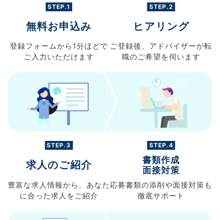
STEP.1
STEP.2
無料お申込み
ヒアリング
登録フォームから
1分ほどで
ご登録後、
アドバイザーが転
ご入力
いただけます
職の
ご希望を伺います
STEP.3
STEP.4
書類作成
求人のご紹介
面接対策
豊富な求人情報から、
あなた
応募書類の
添削や面接対策も
に合った求人を
ご紹介
徹底サポート