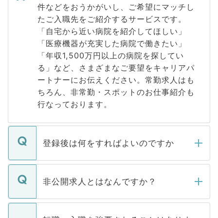
件などをおうかがいし、ご希望にマッチし
たご入職先をご紹介するサービスです。
「自宅から近い病院を紹介してほしい」
「医療機器が充実した病院で働きたい」
「年収1,500万円以上の病院を探してい
る」など、さまざまなご要望をキャリアパ
ートナーにお伝えください。常勤求人はも
ちろん、非常勤・スポットのお仕事紹介も
行なっております。
登録後は何をすればよいのですか
ご登録いただきましたら、弊社担当者がご
登録内容を確認し、その後メールもしくは
非公開求人とはなんですか？
お電話にて次のステップのご案内をいたし
ます。通常、5営業日以内にはご連絡をせて
マイナビDOCTORで取り扱っている求人の
いただきますので、しばらくお待ちくださ
うち約3割は、Webサイトからご覧いただ