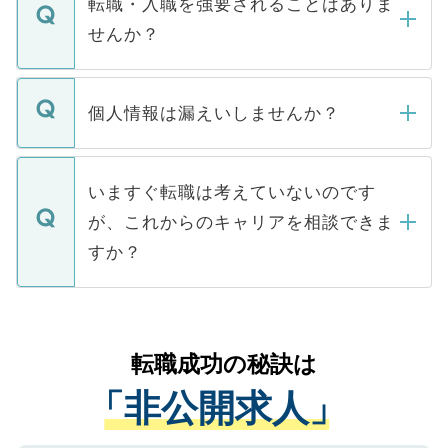
転職・入職を強要されることはありま
い。
けない「非公開求人」です。非公開求人は
せんか？
下記の理由によって、一般には公開してい
ません。
転職・入職を強要することは一切ありませ
ん。また、仮に応募先から内定をいただい
個人情報は漏えいしませんか？
■応募殺到を避けるため 人気のある医療機
たとしても、ご本人が納得しない限り、内
関を公にしてしまうと、応募が殺到する場
定を承諾する必要はありません。内定先へ
個人情報が漏えいすることはありませんの
合があります。 選考を効率よく行うため
の辞退の連絡はキャリアパートナーが行い
で、ご安心ください。当サイトからの登録
いますぐ転職は考えていないのです
に、医療機関が求める条件に合った人材の
ますので、ご安心ください。
などで収集したご登録者様の個人情報は、
が、これからのキャリアを相談できま
みを人材紹介会社に依頼するケースが増え
ご本人のキャリアアップおよび転職活動の
ています。
すか？
支援を目的に使用いたします。お預かりし
ているすべての個人データはご本人の許可
お気軽にご相談ください。先生専任のキャ
なく、医療機関側に開示したり、第三者に
リアパートナーが将来のご希望などをおう
提供することは一切ありません。また弊社
かがいして、現在の医療機関の状況や紹介
転職成功の秘訣は
は、個人情報の取り扱いについての厳密な
経験をまじえながら、適切なアドバイスを
管理基準を満たした事業者のみに付与され
「非公開求人」
させていただきます。すぐにご転職をされ
る、プライバシーマークを取得済みです。
ない方には、長期的なサポートが可能です
ご登録いただいた個人情報は、SSL（デー