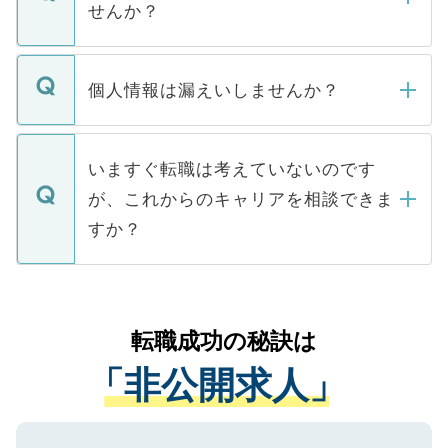
けない「非公開求人」です。非公開求人は
せんか？
下記の理由によって、一般には公開してい
ません。
転職・入職を強要することは一切ありませ
ん。また、仮に応募先から内定をいただい
個人情報は漏えいしませんか？
■応募殺到を避けるため 人気のある医療機
たとしても、ご本人が納得しない限り、内
関を公にしてしまうと、応募が殺到する場
定を承諾する必要はありません。内定先へ
個人情報が漏えいすることはありませんの
合があります。 選考を効率よく行うため
の辞退の連絡はキャリアパートナーが行い
で、ご安心ください。当サイトからの登録
いますぐ転職は考えていないのです
に、医療機関が求める条件に合った人材の
ますので、ご安心ください。
などで収集したご登録者様の個人情報は、
が、これからのキャリアを相談できま
みを人材紹介会社に依頼するケースが増え
ご本人のキャリアアップおよび転職活動の
ています。
すか？
支援を目的に使用いたします。お預かりし
ているすべての個人データはご本人の許可
お気軽にご相談ください。先生専任のキャ
なく、医療機関側に開示したり、第三者に
リアパートナーが将来のご希望などをおう
提供することは一切ありません。また弊社
かがいして、現在の医療機関の状況や紹介
転職成功の秘訣は
は、個人情報の取り扱いについての厳密な
経験をまじえながら、適切なアドバイスを
管理基準を満たした事業者のみに付与され
「非公開求人」
させていただきます。すぐにご転職をされ
る、プライバシーマークを取得済みです。
ない方には、長期的なサポートが可能です
ご登録いただいた個人情報は、SSL（デー
ので、まずはご登録ください。
タ暗号化）によって保護されていますの