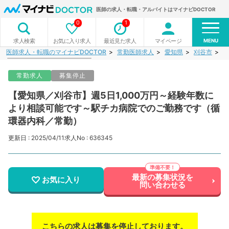
医師の求人・転職・アルバイトはマイナビDOCTOR
0
1
MENU
お気に入り求人
最近見た求人
マイページ
求人検索
医師求人・転職のマイナビDOCTOR
常勤医師求人
愛知県
刈谷市
【
常勤求人
募集停止
【愛知県／刈谷市】週5日1,000万円～経験年数に
より相談可能です～駅チカ病院でのご勤務です（循
環器内科／常勤）
更新日 : 2025/04/11
求人No : 636345
最新の募集状況を
お気に入り
問い合わせる
こちらの求人は募集を停止しております。