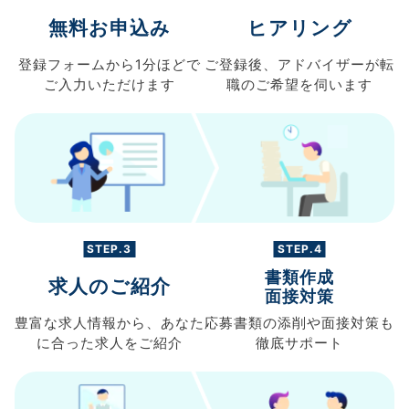
無料お申込み
ヒアリング
登録フォームから
1分ほどで
ご登録後、
アドバイザーが転
ご入力
いただけます
職の
ご希望を伺います
STEP.3
STEP.4
書類作成
求人のご紹介
面接対策
豊富な求人情報から、
あなた
応募書類の
添削や面接対策も
に合った求人を
ご紹介
徹底サポート