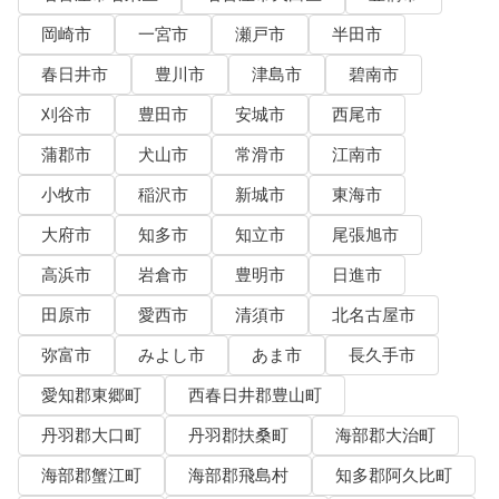
岡崎市
一宮市
瀬戸市
半田市
春日井市
豊川市
津島市
碧南市
刈谷市
豊田市
安城市
西尾市
蒲郡市
犬山市
常滑市
江南市
小牧市
稲沢市
新城市
東海市
大府市
知多市
知立市
尾張旭市
高浜市
岩倉市
豊明市
日進市
田原市
愛西市
清須市
北名古屋市
弥富市
みよし市
あま市
長久手市
愛知郡東郷町
西春日井郡豊山町
丹羽郡大口町
丹羽郡扶桑町
海部郡大治町
海部郡蟹江町
海部郡飛島村
知多郡阿久比町