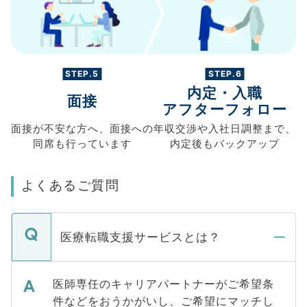
STEP.5
STEP.6
内定・入職
面接
アフターフォロー
面接が不安な方へ、
面接への
年収交渉や
入社日調整まで、
同席も
行っています
内定後もバックアップ
よくあるご質問
医療転職支援サービスとは？
医師専任のキャリアパートナーがご希望条
件などをおうかがいし、ご希望にマッチし