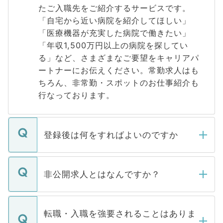
たご入職先をご紹介するサービスです。
「自宅から近い病院を紹介してほしい」
「医療機器が充実した病院で働きたい」
「年収1,500万円以上の病院を探してい
る」など、さまざまなご要望をキャリアパ
ートナーにお伝えください。常勤求人はも
ちろん、非常勤・スポットのお仕事紹介も
行なっております。
登録後は何をすればよいのですか
ご登録いただきましたら、弊社担当者がご
登録内容を確認し、その後メールもしくは
非公開求人とはなんですか？
お電話にて次のステップのご案内をいたし
ます。通常、5営業日以内にはご連絡をせて
マイナビDOCTORで取り扱っている求人の
いただきますので、しばらくお待ちくださ
うち約3割は、Webサイトからご覧いただ
転職・入職を強要されることはありま
い。