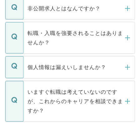
登録内容を確認し、その後メールもしくは
非公開求人とはなんですか？
お電話にて次のステップのご案内をいたし
ます。通常、5営業日以内にはご連絡をせて
マイナビDOCTORで取り扱っている求人の
いただきますので、しばらくお待ちくださ
うち約3割は、Webサイトからご覧いただ
転職・入職を強要されることはありま
い。
けない「非公開求人」です。非公開求人は
せんか？
下記の理由によって、一般には公開してい
ません。
転職・入職を強要することは一切ありませ
ん。また、仮に応募先から内定をいただい
個人情報は漏えいしませんか？
■応募殺到を避けるため 人気のある医療機
たとしても、ご本人が納得しない限り、内
関を公にしてしまうと、応募が殺到する場
定を承諾する必要はありません。内定先へ
個人情報が漏えいすることはありませんの
合があります。 選考を効率よく行うため
の辞退の連絡はキャリアパートナーが行い
で、ご安心ください。当サイトからの登録
いますぐ転職は考えていないのです
に、医療機関が求める条件に合った人材の
ますので、ご安心ください。
などで収集したご登録者様の個人情報は、
が、これからのキャリアを相談できま
みを人材紹介会社に依頼するケースが増え
ご本人のキャリアアップおよび転職活動の
ています。
すか？
支援を目的に使用いたします。お預かりし
ているすべての個人データはご本人の許可
お気軽にご相談ください。先生専任のキャ
なく、医療機関側に開示したり、第三者に
リアパートナーが将来のご希望などをおう
提供することは一切ありません。また弊社