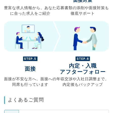
面接対策
豊富な求人情報から、
あなた
応募書類の
添削や面接対策も
に合った求人を
ご紹介
徹底サポート
STEP.5
STEP.6
内定・入職
面接
アフターフォロー
面接が不安な方へ、
面接への
年収交渉や
入社日調整まで、
同席も
行っています
内定後もバックアップ
よくあるご質問