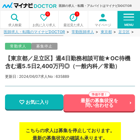
医師の求人・転職・アルバイトはマイナビDOCTOR
0
1
MENU
お気に入り求人
最近見た求人
マイページ
求人検索
医師求人・転職のマイナビDOCTOR
常勤医師求人
東京都
足立区
【
常勤求人
募集停止
【東京都／足立区】週4日勤務相談可能★OC待機
含む週5.5日2,400万円◎（一般内科／常勤）
更新日 : 2024/06/07
求人No : 635889
最新の募集状況を
お気に入り
問い合わせる
こちらの求人は募集を停止しております。
最新の募集状況の確認も承ります。