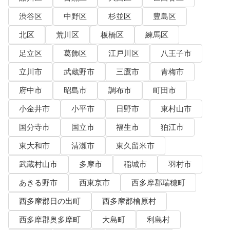
渋谷区
中野区
杉並区
豊島区
北区
荒川区
板橋区
練馬区
足立区
葛飾区
江戸川区
八王子市
立川市
武蔵野市
三鷹市
青梅市
府中市
昭島市
調布市
町田市
小金井市
小平市
日野市
東村山市
国分寺市
国立市
福生市
狛江市
東大和市
清瀬市
東久留米市
武蔵村山市
多摩市
稲城市
羽村市
あきる野市
西東京市
西多摩郡瑞穂町
西多摩郡日の出町
西多摩郡檜原村
西多摩郡奥多摩町
大島町
利島村