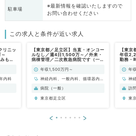
※最新情報を確認いたしますので
駐車場
お問い合わせください
この求人と条件が近い求人
クリニッ
【東京都／足立区】当直・オンコー
【東京
0万～
ルなし／週4日1,500万～／外来・
年収2,
休みも相
病棟管理／二次救急病院です（一般
勤務・
内科／常勤）
安心の
ール・
年収1,500万円～
年収
◎（内
年内科
神経内科、一般内科、循環器内
神
科、呼吸器内科、消化器内科、内
形
病院（一般）
訪
分泌・代謝内科、腎臓内科、老年
科
東京都足立区
東
内科、血液内科
小
循
内
<
>
科
外
原