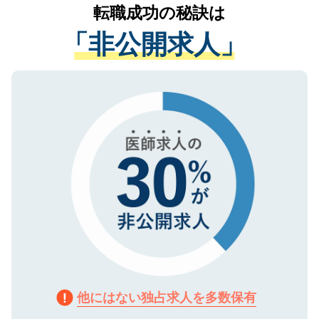
かがいして、現在の医療機関の状況や紹介
転職成功の秘訣は
は、個人情報の取り扱いについての厳密な
経験をまじえながら、適切なアドバイスを
管理基準を満たした事業者のみに付与され
「非公開求人」
させていただきます。すぐにご転職をされ
る、プライバシーマークを取得済みです。
ない方には、長期的なサポートが可能です
ご登録いただいた個人情報は、SSL（デー
ので、まずはご登録ください。
タ暗号化）によって保護されていますの
で、機密保持に関してもご安心ください。
他にはない独占求人を多数保有