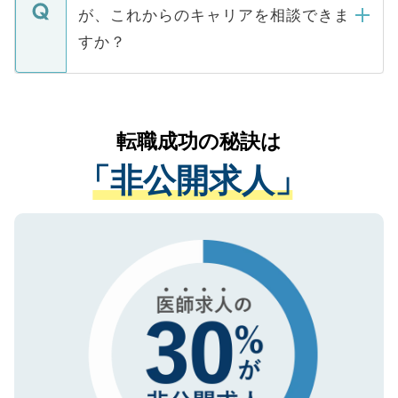
ますので、ご安心ください。
などで収集したご登録者様の個人情報は、
が、これからのキャリアを相談できま
みを人材紹介会社に依頼するケースが増え
ご本人のキャリアアップおよび転職活動の
ています。
すか？
支援を目的に使用いたします。お預かりし
ているすべての個人データはご本人の許可
お気軽にご相談ください。先生専任のキャ
なく、医療機関側に開示したり、第三者に
リアパートナーが将来のご希望などをおう
提供することは一切ありません。また弊社
かがいして、現在の医療機関の状況や紹介
転職成功の秘訣は
は、個人情報の取り扱いについての厳密な
経験をまじえながら、適切なアドバイスを
管理基準を満たした事業者のみに付与され
「非公開求人」
させていただきます。すぐにご転職をされ
る、プライバシーマークを取得済みです。
ない方には、長期的なサポートが可能です
ご登録いただいた個人情報は、SSL（デー
ので、まずはご登録ください。
タ暗号化）によって保護されていますの
で、機密保持に関してもご安心ください。