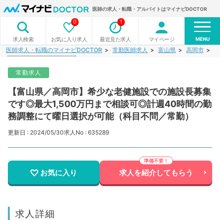
医師の求人・転職・アルバイトはマイナビDOCTOR
0
1
MENU
お気に入り求人
最近見た求人
マイページ
求人検索
医師求人・転職のマイナビDOCTOR
常勤医師求人
富山県
高岡市
【
常勤求人
【富山県／高岡市】希少な老健施設での施設長募集
です◎最大1,500万円まで相談可◎計週40時間の勤
務調整にて曜日選択が可能（科目不問／常勤）
更新日 : 2024/05/30
求人No : 635289
お気に入り
求人を紹介してもらう
求人詳細