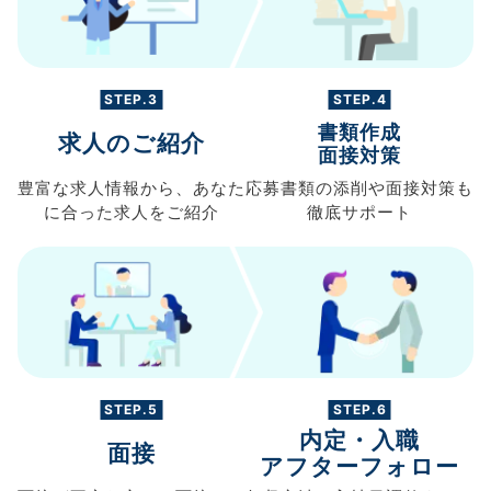
STEP.3
STEP.4
書類作成
求人のご紹介
面接対策
豊富な求人情報から、
あなた
応募書類の
添削や面接対策も
に合った求人を
ご紹介
徹底サポート
STEP.5
STEP.6
内定・入職
面接
アフターフォロー