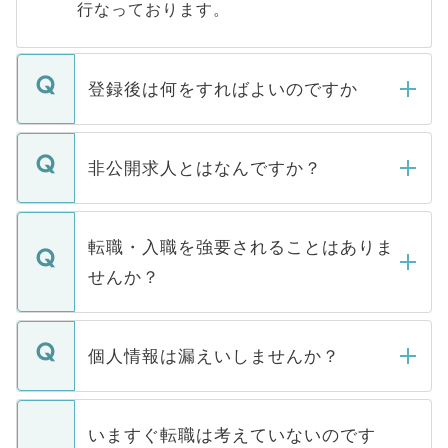
行なっております。
登録後は何をすればよいのですか
ご登録いただきましたら、弊社担当者がご
登録内容を確認し、その後メールもしくは
非公開求人とはなんですか？
お電話にて次のステップのご案内をいたし
ます。通常、5営業日以内にはご連絡をせて
マイナビDOCTORで取り扱っている求人の
いただきますので、しばらくお待ちくださ
うち約3割は、Webサイトからご覧いただ
転職・入職を強要されることはありま
い。
けない「非公開求人」です。非公開求人は
せんか？
下記の理由によって、一般には公開してい
ません。
転職・入職を強要することは一切ありませ
ん。また、仮に応募先から内定をいただい
個人情報は漏えいしませんか？
■応募殺到を避けるため 人気のある医療機
たとしても、ご本人が納得しない限り、内
関を公にしてしまうと、応募が殺到する場
定を承諾する必要はありません。内定先へ
個人情報が漏えいすることはありませんの
合があります。 選考を効率よく行うため
の辞退の連絡はキャリアパートナーが行い
で、ご安心ください。当サイトからの登録
いますぐ転職は考えていないのです
に、医療機関が求める条件に合った人材の