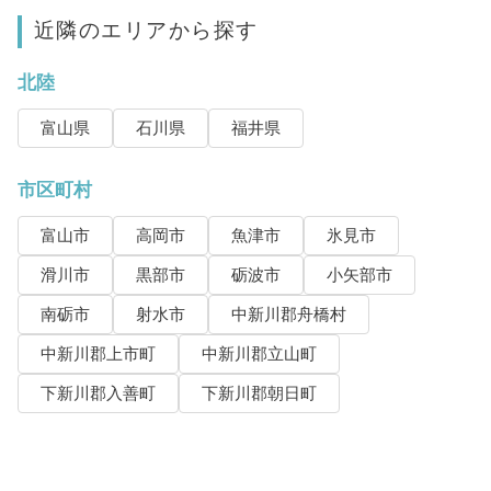
近隣のエリアから探す
北陸
富山県
石川県
福井県
市区町村
富山市
高岡市
魚津市
氷見市
滑川市
黒部市
砺波市
小矢部市
南砺市
射水市
中新川郡舟橋村
中新川郡上市町
中新川郡立山町
下新川郡入善町
下新川郡朝日町