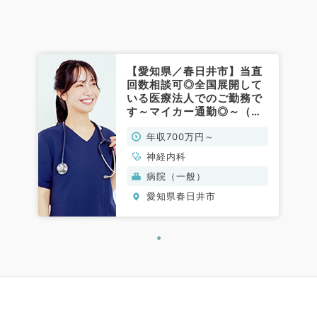
【愛知県／春日井市】当直
回数相談可◎全国展開して
いる医療法人でのご勤務で
す～マイカー通勤◎～（神
経内科／常勤）
年収700万円～
神経内科
病院（一般）
愛知県春日井市