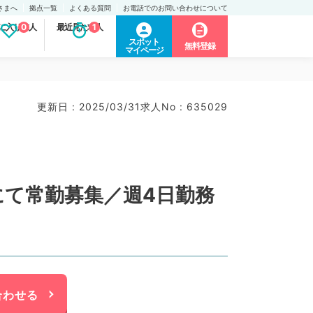
さまへ
拠点一覧
よくある質問
お電話でのお問い合わせについて
に入り求人
0
最近見た求人
1
スポット
無料登録
マイページ
更新日 : 2025/03/31
求人No : 635029
にて常勤募集／週4日勤務
合わせる