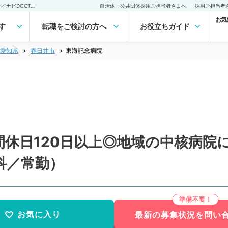
東海記念病院(常勤)の転職・求人｜医師の求人・転職・アルバイトは【マイナビDOCTOR】
自治体・公共団体採用ご担当者さまへ
採用ご担当者
お気
す
転職をご検討の方へ
お役立ちガイド
愛知県
春日井市
東海記念病院
休日120日以上◎地域の中核病院
科／常勤）
お気に入り
最新の募集状況を問い