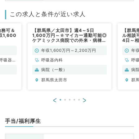
この求人と条件が近い求人
勤務可＆
【群馬県／太田市】週4～5日
【群馬
,600
1,600万円～☆マイカー通勤可能◎
ル相談
ケアミックス病院での外来・病棟管
4日～相
理のお仕事です（呼吸器内科／常
病棟管
勤）
器内科
年収1,600万円～2,200万円
年収
呼吸器内
呼吸器内科
呼
・代謝内
病院（一般）
病
群馬県太田市
群
<
>
手当/福利厚生