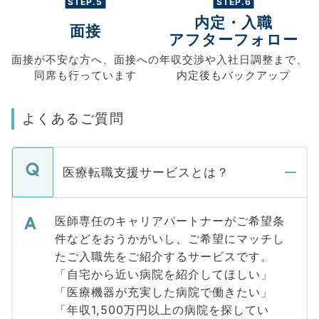
STEP.5
STEP.6
内定・入職
面接
アフターフォロー
面接が不安な方へ、
面接への
年収交渉や
入社日調整まで、
同席も
行っています
内定後もバックアップ
よくあるご質問
医療転職支援サービスとは？
医師専任のキャリアパートナーがご希望条
件などをおうかがいし、ご希望にマッチし
たご入職先をご紹介するサービスです。
「自宅から近い病院を紹介してほしい」
「医療機器が充実した病院で働きたい」
「年収1,500万円以上の病院を探してい