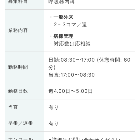
呼吸器内科
募集科目
一般外来
：2～3コマ／週
業務内容
病棟管理
：対応数は応相談
日勤:08:30〜17:00 (休憩時間: 60
分)
勤務時間
当直:17:00〜08:30
週4.00日〜5.00日
勤務日数
有り
当直
有り
早番／遅番
※詳細はお問い合わせください
オンコール