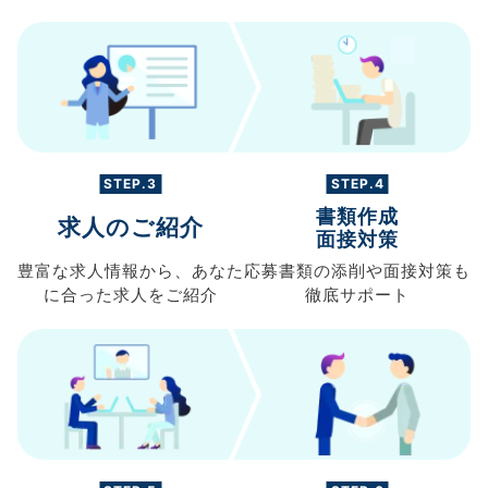
STEP.3
STEP.4
書類作成
求人のご紹介
面接対策
豊富な求人情報から、
あなた
応募書類の
添削や面接対策も
に合った求人を
ご紹介
徹底サポート