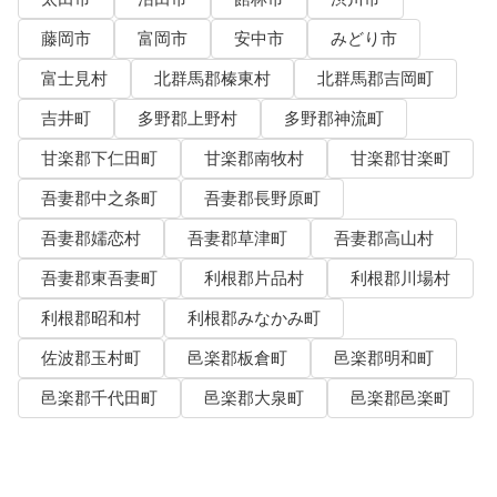
藤岡市
富岡市
安中市
みどり市
富士見村
北群馬郡榛東村
北群馬郡吉岡町
吉井町
多野郡上野村
多野郡神流町
甘楽郡下仁田町
甘楽郡南牧村
甘楽郡甘楽町
吾妻郡中之条町
吾妻郡長野原町
吾妻郡嬬恋村
吾妻郡草津町
吾妻郡高山村
吾妻郡東吾妻町
利根郡片品村
利根郡川場村
利根郡昭和村
利根郡みなかみ町
佐波郡玉村町
邑楽郡板倉町
邑楽郡明和町
邑楽郡千代田町
邑楽郡大泉町
邑楽郡邑楽町