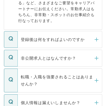
る」など、さまざまなご要望をキャリアパ
ートナーにお伝えください。常勤求人はも
ちろん、非常勤・スポットのお仕事紹介も
行なっております。
登録後は何をすればよいのですか
ご登録いただきましたら、弊社担当者がご
登録内容を確認し、その後メールもしくは
非公開求人とはなんですか？
お電話にて次のステップのご案内をいたし
ます。通常、5営業日以内にはご連絡をせて
マイナビDOCTORで取り扱っている求人の
いただきますので、しばらくお待ちくださ
うち約3割は、Webサイトからご覧いただ
転職・入職を強要されることはありま
い。
けない「非公開求人」です。非公開求人は
せんか？
下記の理由によって、一般には公開してい
ません。
転職・入職を強要することは一切ありませ
ん。また、仮に応募先から内定をいただい
個人情報は漏えいしませんか？
■応募殺到を避けるため 人気のある医療機