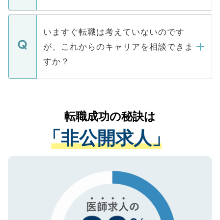
たとしても、ご本人が納得しない限り、内
関を公にしてしまうと、応募が殺到する場
定を承諾する必要はありません。内定先へ
個人情報が漏えいすることはありませんの
合があります。 選考を効率よく行うため
の辞退の連絡はキャリアパートナーが行い
で、ご安心ください。当サイトからの登録
いますぐ転職は考えていないのです
に、医療機関が求める条件に合った人材の
ますので、ご安心ください。
などで収集したご登録者様の個人情報は、
が、これからのキャリアを相談できま
みを人材紹介会社に依頼するケースが増え
ご本人のキャリアアップおよび転職活動の
ています。
すか？
支援を目的に使用いたします。お預かりし
ているすべての個人データはご本人の許可
お気軽にご相談ください。先生専任のキャ
なく、医療機関側に開示したり、第三者に
リアパートナーが将来のご希望などをおう
提供することは一切ありません。また弊社
かがいして、現在の医療機関の状況や紹介
転職成功の秘訣は
は、個人情報の取り扱いについての厳密な
経験をまじえながら、適切なアドバイスを
管理基準を満たした事業者のみに付与され
「非公開求人」
させていただきます。すぐにご転職をされ
る、プライバシーマークを取得済みです。
ない方には、長期的なサポートが可能です
ご登録いただいた個人情報は、SSL（デー
ので、まずはご登録ください。
タ暗号化）によって保護されていますの
で、機密保持に関してもご安心ください。