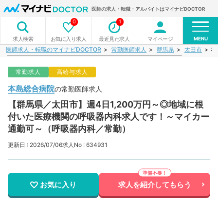
医師の求人・転職・アルバイトはマイナビDOCTOR
0
1
MENU
お気に入り求人
最近見た求人
マイページ
求人検索
医師求人・転職のマイナビDOCTOR
常勤医師求人
群馬県
太田市
本
常勤求人
高給与求人
本島総合病院
の常勤医師求人
【群馬県／太田市】週4日1,200万円～◎地域に根
付いた医療機関の呼吸器内科求人です！～マイカー
通勤可～（呼吸器内科／常勤）
更新日 : 2026/07/06
求人No : 634931
お気に入り
求人を紹介してもらう