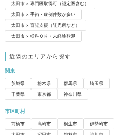
太田市 × 専門医取得可（認定医含む）
太田市 × 手術・症例件数が多い
太田市 × 育児支援（託児所など）
太田市 × 転科ＯＫ・未経験歓迎
近隣のエリアから探す
関東
茨城県
栃木県
群馬県
埼玉県
千葉県
東京都
神奈川県
市区町村
前橋市
高崎市
桐生市
伊勢崎市
太田市
沼田市
館林市
渋川市