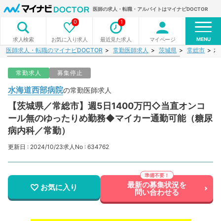
医師の求人・転職・アルバイトはマイナビDOCTOR
0
1
MENU
お気に入り求人
最近見た求人
マイページ
求人検索
医師求人・転職のマイナビDOCTOR
常勤医師求人
茨城県
常総市
水
常勤求人
募集停止
水海道西部病院
の常勤医師求人
【茨城県／常総市】週5日1400万円◇当直オンコ
ール無のゆったりめ勤務◆マイカー通勤可能（糖尿
病内科／常勤）
更新日 : 2024/10/23
求人No : 634762
最新の募集状況を
お気に入り
問い合わせる