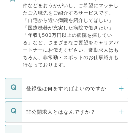
件などをおうかがいし、ご希望にマッチし
たご入職先をご紹介するサービスです。
「自宅から近い病院を紹介してほしい」
「医療機器が充実した病院で働きたい」
「年収1,500万円以上の病院を探してい
る」など、さまざまなご要望をキャリアパ
ートナーにお伝えください。常勤求人はも
ちろん、非常勤・スポットのお仕事紹介も
行なっております。
登録後は何をすればよいのですか
ご登録いただきましたら、弊社担当者がご
登録内容を確認し、その後メールもしくは
非公開求人とはなんですか？
お電話にて次のステップのご案内をいたし
ます。通常、5営業日以内にはご連絡をせて
マイナビDOCTORで取り扱っている求人の
いただきますので、しばらくお待ちくださ