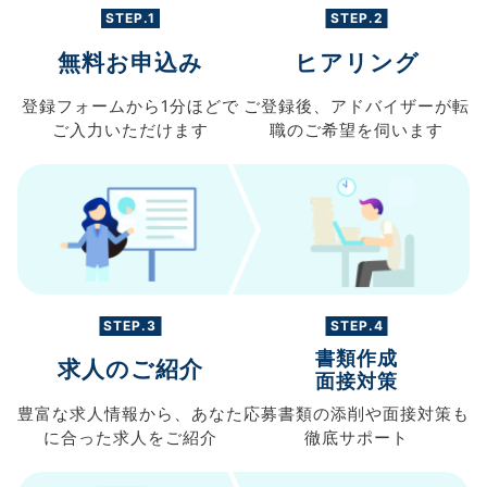
STEP.1
STEP.2
無料お申込み
ヒアリング
登録フォームから
1分ほどで
ご登録後、
アドバイザーが転
ご入力
いただけます
職の
ご希望を伺います
STEP.3
STEP.4
書類作成
求人のご紹介
面接対策
豊富な求人情報から、
あなた
応募書類の
添削や面接対策も
に合った求人を
ご紹介
徹底サポート