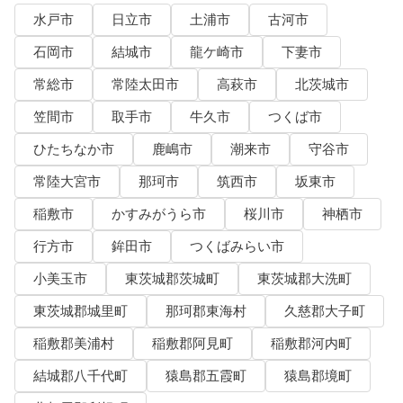
水戸市
日立市
土浦市
古河市
石岡市
結城市
龍ケ崎市
下妻市
常総市
常陸太田市
高萩市
北茨城市
笠間市
取手市
牛久市
つくば市
ひたちなか市
鹿嶋市
潮来市
守谷市
常陸大宮市
那珂市
筑西市
坂東市
稲敷市
かすみがうら市
桜川市
神栖市
行方市
鉾田市
つくばみらい市
小美玉市
東茨城郡茨城町
東茨城郡大洗町
東茨城郡城里町
那珂郡東海村
久慈郡大子町
稲敷郡美浦村
稲敷郡阿見町
稲敷郡河内町
結城郡八千代町
猿島郡五霞町
猿島郡境町