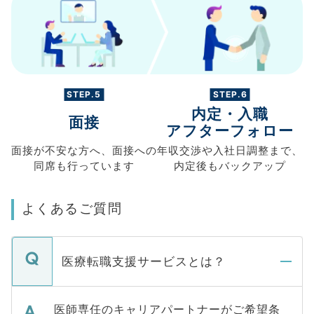
STEP.5
STEP.6
内定・入職
面接
アフターフォロー
面接が不安な方へ、
面接への
年収交渉や
入社日調整まで、
同席も
行っています
内定後もバックアップ
よくあるご質問
医療転職支援サービスとは？
医師専任のキャリアパートナーがご希望条