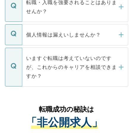
うち約3割は、Webサイトからご覧いただ
転職・入職を強要されることはありま
い。
けない「非公開求人」です。非公開求人は
せんか？
下記の理由によって、一般には公開してい
ません。
転職・入職を強要することは一切ありませ
ん。また、仮に応募先から内定をいただい
個人情報は漏えいしませんか？
■応募殺到を避けるため 人気のある医療機
たとしても、ご本人が納得しない限り、内
関を公にしてしまうと、応募が殺到する場
定を承諾する必要はありません。内定先へ
個人情報が漏えいすることはありませんの
合があります。 選考を効率よく行うため
の辞退の連絡はキャリアパートナーが行い
で、ご安心ください。当サイトからの登録
いますぐ転職は考えていないのです
に、医療機関が求める条件に合った人材の
ますので、ご安心ください。
などで収集したご登録者様の個人情報は、
が、これからのキャリアを相談できま
みを人材紹介会社に依頼するケースが増え
ご本人のキャリアアップおよび転職活動の
ています。
すか？
支援を目的に使用いたします。お預かりし
ているすべての個人データはご本人の許可
お気軽にご相談ください。先生専任のキャ
なく、医療機関側に開示したり、第三者に
リアパートナーが将来のご希望などをおう
提供することは一切ありません。また弊社
かがいして、現在の医療機関の状況や紹介
転職成功の秘訣は
は、個人情報の取り扱いについての厳密な
経験をまじえながら、適切なアドバイスを
管理基準を満たした事業者のみに付与され
「非公開求人」
させていただきます。すぐにご転職をされ
る、プライバシーマークを取得済みです。
ない方には、長期的なサポートが可能です
ご登録いただいた個人情報は、SSL（デー