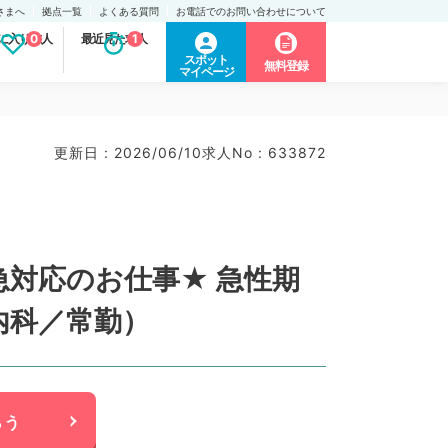
さまへ
拠点一覧
よくある質問
お電話でのお問い合わせについて
に入り求人
0
最近見た求人
1
スポット
無料登録
マイページ
更新日 : 2026/06/10
求人No : 633872
急対応のお仕事★ 急性期
内科／常勤）
らう