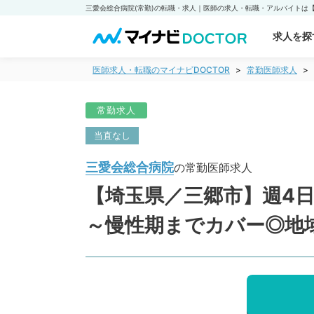
求人を探
医師求人・転職のマイナビDOCTOR
常勤医師求人
常勤求人
当直なし
三愛会総合病院
の常勤医師求人
【埼玉県／三郷市】週4日
～慢性期までカバー◎地