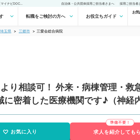
三愛会総合病院(常勤)の転職・求人｜医師の求人・転職・アルバイトは【マイナビDOCTOR】
自治体・公共団体採用ご担当者さまへ
採用ご担当者
お気
す
転職をご検討の方へ
お役立ちガイド
埼玉県
三郷市
三愛会総合病院
より相談可！ 外来・病棟管理・救
域に密着した医療機関です♪（神経
お気に入り
求人を紹介しても