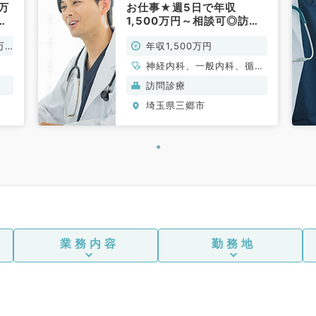
0万
お仕事★週5日で年収
営
1,500万円～相談可◎訪問
～
診療未経験の先生もご応募
万
年収1,500万円
可能です♪（内科系／常
勤）
神経内科、一般内科、循環
器内科、呼吸器内科、消化
訪問診療
器内科、内分泌・代謝内
埼玉県三郷市
科、腎臓内科、老年内科、
膠原病科
業務内容
勤務地