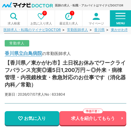
医師の求人・転職・アルバイトはマイナビDOCTOR
0
1
MENU
お気に入り求人
最近見た求人
マイページ
求人検索
医師求人・転職のマイナビDOCTOR
常勤医師求人
香川県
東かがわ市
常勤求人
香川県立白鳥病院
の常勤医師求人
【香川県／東かがわ市】土日祝お休みでワークライ
フバランス充実◎週5日1,200万円～◎外来・病棟
管理・内視鏡検査・救急対応のお仕事です（消化器
内科／常勤）
更新日 : 2026/07/07
求人No : 633804
お気に入り
求人を紹介してもらう