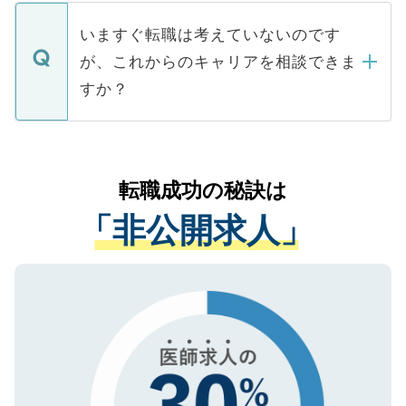
定を承諾する必要はありません。内定先へ
個人情報が漏えいすることはありませんの
合があります。 選考を効率よく行うため
の辞退の連絡はキャリアパートナーが行い
で、ご安心ください。当サイトからの登録
いますぐ転職は考えていないのです
に、医療機関が求める条件に合った人材の
ますので、ご安心ください。
などで収集したご登録者様の個人情報は、
が、これからのキャリアを相談できま
みを人材紹介会社に依頼するケースが増え
ご本人のキャリアアップおよび転職活動の
ています。
すか？
支援を目的に使用いたします。お預かりし
ているすべての個人データはご本人の許可
お気軽にご相談ください。先生専任のキャ
なく、医療機関側に開示したり、第三者に
リアパートナーが将来のご希望などをおう
提供することは一切ありません。また弊社
かがいして、現在の医療機関の状況や紹介
転職成功の秘訣は
は、個人情報の取り扱いについての厳密な
経験をまじえながら、適切なアドバイスを
管理基準を満たした事業者のみに付与され
「非公開求人」
させていただきます。すぐにご転職をされ
る、プライバシーマークを取得済みです。
ない方には、長期的なサポートが可能です
ご登録いただいた個人情報は、SSL（デー
ので、まずはご登録ください。
タ暗号化）によって保護されていますの
で、機密保持に関してもご安心ください。