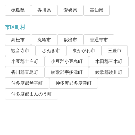
徳島県
香川県
愛媛県
高知県
市区町村
高松市
丸亀市
坂出市
善通寺市
観音寺市
さぬき市
東かがわ市
三豊市
小豆郡土庄町
小豆郡小豆島町
木田郡三木町
香川郡直島町
綾歌郡宇多津町
綾歌郡綾川町
仲多度郡琴平町
仲多度郡多度津町
仲多度郡まんのう町