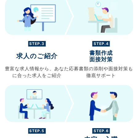
STEP.3
STEP.4
書類作成
求人のご紹介
面接対策
豊富な求人情報から、
あなた
応募書類の
添削や面接対策も
に合った求人を
ご紹介
徹底サポート
STEP.5
STEP.6