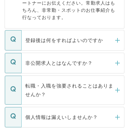
ートナーにお伝えください。常勤求人はも
ちろん、非常勤・スポットのお仕事紹介も
行なっております。
登録後は何をすればよいのですか
ご登録いただきましたら、弊社担当者がご
登録内容を確認し、その後メールもしくは
非公開求人とはなんですか？
お電話にて次のステップのご案内をいたし
ます。通常、5営業日以内にはご連絡をせて
マイナビDOCTORで取り扱っている求人の
いただきますので、しばらくお待ちくださ
うち約3割は、Webサイトからご覧いただ
転職・入職を強要されることはありま
い。
けない「非公開求人」です。非公開求人は
せんか？
下記の理由によって、一般には公開してい
ません。
転職・入職を強要することは一切ありませ
ん。また、仮に応募先から内定をいただい
個人情報は漏えいしませんか？
■応募殺到を避けるため 人気のある医療機
たとしても、ご本人が納得しない限り、内
関を公にしてしまうと、応募が殺到する場