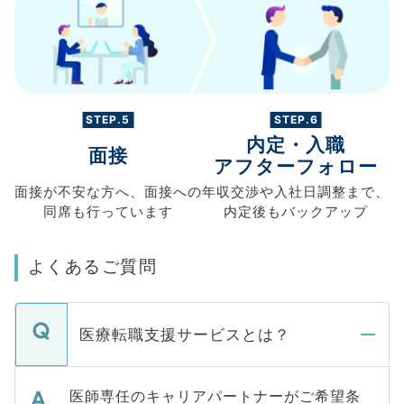
STEP.5
STEP.6
内定・入職
面接
アフターフォロー
面接が不安な方へ、
面接への
年収交渉や
入社日調整まで、
同席も
行っています
内定後もバックアップ
よくあるご質問
医療転職支援サービスとは？
医師専任のキャリアパートナーがご希望条