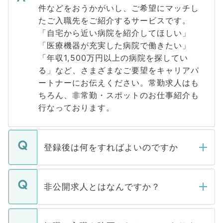
件などをおうかがいし、ご希望にマッチし
たご入職先をご紹介するサービスです。
「自宅から近い病院を紹介してほしい」
「医療機器が充実した病院で働きたい」
「年収1,500万円以上の病院を探してい
る」など、さまざまなご要望をキャリアパ
ートナーにお伝えください。常勤求人はも
ちろん、非常勤・スポットのお仕事紹介も
行なっております。
登録後は何をすればよいのですか
ご登録いただきましたら、弊社担当者がご
登録内容を確認し、その後メールもしくは
非公開求人とはなんですか？
お電話にて次のステップのご案内をいたし
ます。通常、5営業日以内にはご連絡をせて
マイナビDOCTORで取り扱っている求人の
いただきますので、しばらくお待ちくださ