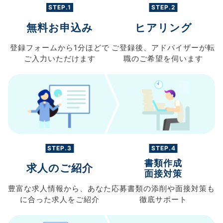
STEP.1
STEP.2
無料お申込み
ヒアリング
登録フォームから
1分ほどで
ご登録後、
アドバイザーが転
ご入力
いただけます
職の
ご希望を伺います
STEP.3
STEP.4
書類作成
求人のご紹介
面接対策
豊富な求人情報から、
あなた
応募書類の
添削や面接対策も
に合った求人を
ご紹介
徹底サポート