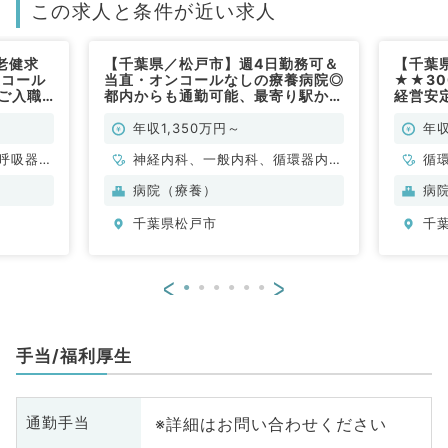
この求人と条件が近い求人
老健求
【千葉県／松戸市】週4日勤務可＆
【千葉
直コール
当直・オンコールなしの療養病院◎
★★3
にご入職
都内からも通勤可能、最寄り駅から
経営安
はタクシー利用可（一般内科、内科
専門性
全般／常勤）
勤）
年収1,350万円～
年収
呼吸器内
神経内科、一般内科、循環器内
循
科
科、呼吸器内科、消化器内科、腎
病院（療養）
病
臓内科
千葉県松戸市
千
<
>
手当/福利厚生
※詳細はお問い合わせください
通勤手当