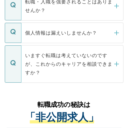
うち約3割は、Webサイトからご覧いただ
転職・入職を強要されることはありま
い。
けない「非公開求人」です。非公開求人は
せんか？
下記の理由によって、一般には公開してい
ません。
転職・入職を強要することは一切ありませ
ん。また、仮に応募先から内定をいただい
個人情報は漏えいしませんか？
■応募殺到を避けるため 人気のある医療機
たとしても、ご本人が納得しない限り、内
関を公にしてしまうと、応募が殺到する場
定を承諾する必要はありません。内定先へ
個人情報が漏えいすることはありませんの
合があります。 選考を効率よく行うため
の辞退の連絡はキャリアパートナーが行い
で、ご安心ください。当サイトからの登録
いますぐ転職は考えていないのです
に、医療機関が求める条件に合った人材の
ますので、ご安心ください。
などで収集したご登録者様の個人情報は、
が、これからのキャリアを相談できま
みを人材紹介会社に依頼するケースが増え
ご本人のキャリアアップおよび転職活動の
ています。
すか？
支援を目的に使用いたします。お預かりし
ているすべての個人データはご本人の許可
お気軽にご相談ください。先生専任のキャ
なく、医療機関側に開示したり、第三者に
リアパートナーが将来のご希望などをおう
提供することは一切ありません。また弊社
かがいして、現在の医療機関の状況や紹介
転職成功の秘訣は
は、個人情報の取り扱いについての厳密な
経験をまじえながら、適切なアドバイスを
管理基準を満たした事業者のみに付与され
「非公開求人」
させていただきます。すぐにご転職をされ
る、プライバシーマークを取得済みです。
ない方には、長期的なサポートが可能です
ご登録いただいた個人情報は、SSL（デー