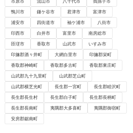
市原市
流山市
八千代市
我孫子市
鴨川市
鎌ケ谷市
君津市
富津市
浦安市
四街道市
袖ケ浦市
八街市
印西市
白井市
富里市
南房総市
匝瑳市
香取市
山武市
いすみ市
印旛郡酒々井町
大網白里市
印旛郡栄町
香取郡神崎町
香取郡多古町
香取郡東庄町
山武郡九十九里町
山武郡芝山町
山武郡横芝光町
長生郡一宮町
長生郡睦沢町
長生郡長生村
長生郡白子町
長生郡長柄町
長生郡長南町
夷隅郡大多喜町
夷隅郡御宿町
安房郡鋸南町