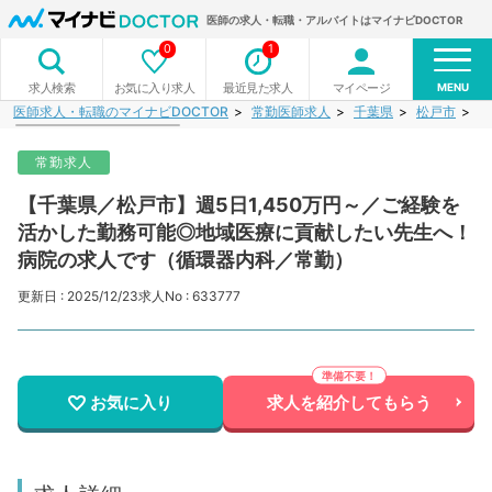
医師の求人・転職・アルバイトはマイナビDOCTOR
0
1
MENU
お気に入り求人
最近見た求人
マイページ
求人検索
医師求人・転職のマイナビDOCTOR
常勤医師求人
千葉県
松戸市
【
常勤求人
【千葉県／松戸市】週5日1,450万円～／ご経験を
活かした勤務可能◎地域医療に貢献したい先生へ！
病院の求人です（循環器内科／常勤）
更新日 : 2025/12/23
求人No : 633777
お気に入り
求人を紹介してもらう