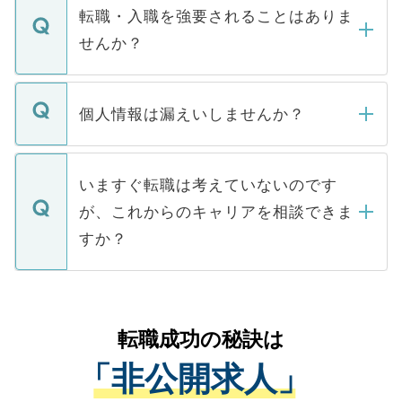
いただきますので、しばらくお待ちくださ
うち約3割は、Webサイトからご覧いただ
転職・入職を強要されることはありま
い。
けない「非公開求人」です。非公開求人は
せんか？
下記の理由によって、一般には公開してい
ません。
転職・入職を強要することは一切ありませ
ん。また、仮に応募先から内定をいただい
個人情報は漏えいしませんか？
■応募殺到を避けるため 人気のある医療機
たとしても、ご本人が納得しない限り、内
関を公にしてしまうと、応募が殺到する場
定を承諾する必要はありません。内定先へ
個人情報が漏えいすることはありませんの
合があります。 選考を効率よく行うため
の辞退の連絡はキャリアパートナーが行い
で、ご安心ください。当サイトからの登録
いますぐ転職は考えていないのです
に、医療機関が求める条件に合った人材の
ますので、ご安心ください。
などで収集したご登録者様の個人情報は、
が、これからのキャリアを相談できま
みを人材紹介会社に依頼するケースが増え
ご本人のキャリアアップおよび転職活動の
ています。
すか？
支援を目的に使用いたします。お預かりし
ているすべての個人データはご本人の許可
お気軽にご相談ください。先生専任のキャ
なく、医療機関側に開示したり、第三者に
リアパートナーが将来のご希望などをおう
提供することは一切ありません。また弊社
かがいして、現在の医療機関の状況や紹介
転職成功の秘訣は
は、個人情報の取り扱いについての厳密な
経験をまじえながら、適切なアドバイスを
管理基準を満たした事業者のみに付与され
「非公開求人」
させていただきます。すぐにご転職をされ
る、プライバシーマークを取得済みです。
ない方には、長期的なサポートが可能です