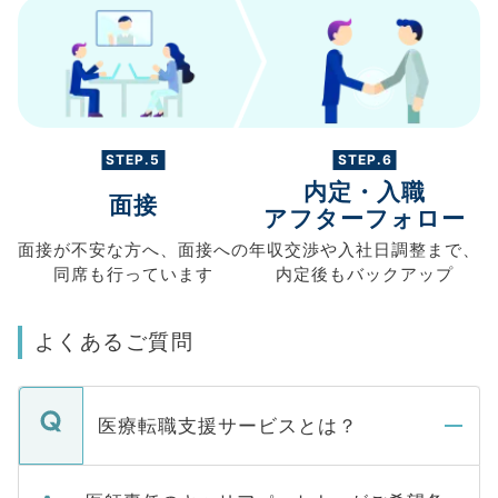
STEP.5
STEP.6
内定・入職
面接
アフターフォロー
面接が不安な方へ、
面接への
年収交渉や
入社日調整まで、
同席も
行っています
内定後もバックアップ
よくあるご質問
医療転職支援サービスとは？