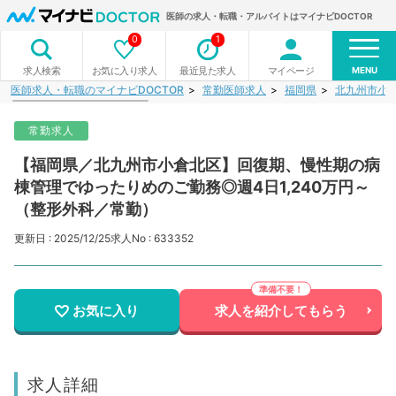
医師の求人・転職・アルバイトはマイナビDOCTOR
0
1
MENU
お気に入り求人
最近見た求人
マイページ
求人検索
医師求人・転職のマイナビDOCTOR
常勤医師求人
福岡県
北九州市小
常勤求人
【福岡県／北九州市小倉北区】回復期、慢性期の病
棟管理でゆったりめのご勤務◎週4日1,240万円～
（整形外科／常勤）
更新日 : 2025/12/25
求人No : 633352
お気に入り
求人を紹介してもらう
求人詳細