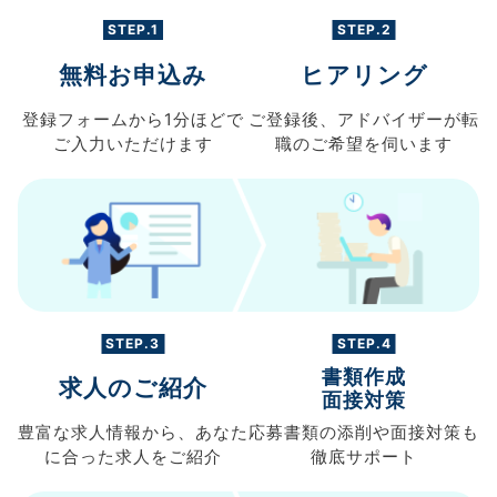
STEP.1
STEP.2
無料お申込み
ヒアリング
登録フォームから
1分ほどで
ご登録後、
アドバイザーが転
ご入力
いただけます
職の
ご希望を伺います
STEP.3
STEP.4
書類作成
求人のご紹介
面接対策
豊富な求人情報から、
あなた
応募書類の
添削や面接対策も
に合った求人を
ご紹介
徹底サポート