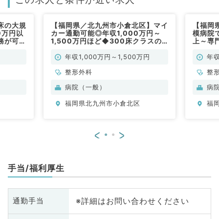
床の大規
【福岡県／北九州市小倉北区】マイ
【福岡
0万円以
カー通勤可能◎年収1,000万円～
模病院で
務が可能
1,500万円ほど◆300床クラスの
上～専
病院でのご勤務（整形外科／常勤）
です～
年収1,000万円～1,500万円
年収
整形外科
整
病院（一般）
病
福岡県北九州市小倉北区
福
<
>
手当/福利厚生
※詳細はお問い合わせください
通勤手当