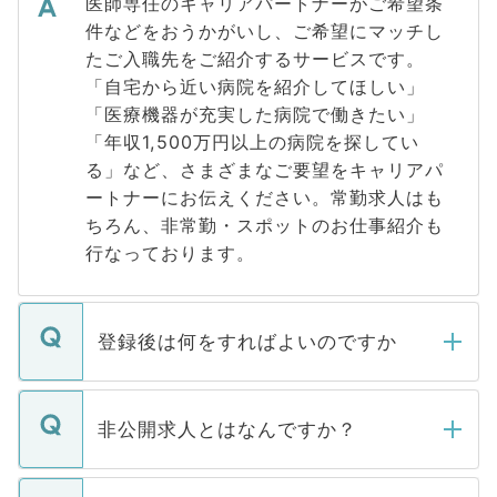
医師専任のキャリアパートナーがご希望条
件などをおうかがいし、ご希望にマッチし
たご入職先をご紹介するサービスです。
「自宅から近い病院を紹介してほしい」
「医療機器が充実した病院で働きたい」
「年収1,500万円以上の病院を探してい
る」など、さまざまなご要望をキャリアパ
ートナーにお伝えください。常勤求人はも
ちろん、非常勤・スポットのお仕事紹介も
行なっております。
登録後は何をすればよいのですか
ご登録いただきましたら、弊社担当者がご
登録内容を確認し、その後メールもしくは
非公開求人とはなんですか？
お電話にて次のステップのご案内をいたし
ます。通常、5営業日以内にはご連絡をせて
マイナビDOCTORで取り扱っている求人の