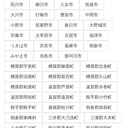
田川市
柳川市
八女市
筑後市
大川市
行橋市
豊前市
中間市
小郡市
筑紫野市
春日市
大野城市
宗像市
太宰府市
古賀市
福津市
うきは市
宮若市
嘉麻市
朝倉市
みやま市
糸島市
那珂川市
糟屋郡宇美町
糟屋郡篠栗町
糟屋郡志免町
糟屋郡須惠町
糟屋郡新宮町
糟屋郡久山町
糟屋郡粕屋町
遠賀郡芦屋町
遠賀郡水巻町
遠賀郡岡垣町
遠賀郡遠賀町
鞍手郡小竹町
鞍手郡鞍手町
嘉穂郡桂川町
朝倉郡筑前町
朝倉郡東峰村
三井郡大刀洗町
三潴郡大木町
八女郡広川町
田川郡香春町
田川郡添田町