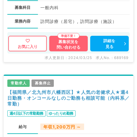
募集科目
一般内科
業務内容
訪問診療（居宅）, 訪問診療（施設）
詳細を
募集状況を
見る
お気に入り
問い合わせる
求人更新日 : 2024/03/25
求人No. : 689169
常勤求人
募集停止
【福岡県／北九州市八幡西区】★人気の老健求人★週4
日勤務・オンコールなしのご勤務も相談可能（内科系／
常勤）
週4日以下の常勤勤務
ゆったりめ勤務
給与
年収1,200万円 ～