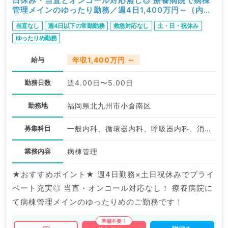
日休み・当直とオンコール対応無し◎ 療養病院で病棟
管理メインのゆったり勤務／週4日1,400万円～（内科
系・常勤）
当直なし
週4日以下の常勤勤務
救急対応なし
土・日・祝休み
ゆったりめ勤務
給与
年収1,400万円 ～
勤務日数
週4.00日〜5.00日
勤務地
福岡県北九州市小倉南区
募集科目
一般内科、循環器内科、呼吸器内科、消化器内科、内分泌・代謝内科
業務内容
病棟管理
★おすすめポイント★ 週4日勤務×土日祝休みでプライ
ベート充実◎ 当直・オンコール対応なし！ 療養病院に
て病棟管理メインのゆったりめのご勤務です！