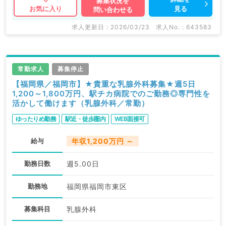
募集状況を
見る
お気に入り
問い合わせる
求人更新日 : 2026/03/23
求人No. : 643583
常勤求人
募集停止
【福岡県／福岡市】★貴重な乳腺外科募集★週5日
1,200～1,800万円、駅チカ病院でのご勤務◎専門性を
活かして働けます（乳腺外科／常勤）
ゆったりめ勤務
駅近・徒歩圏内
WEB面接可
給与
年収1,200万円 ～
勤務日数
週5.00日
勤務地
福岡県福岡市東区
募集科目
乳腺外科