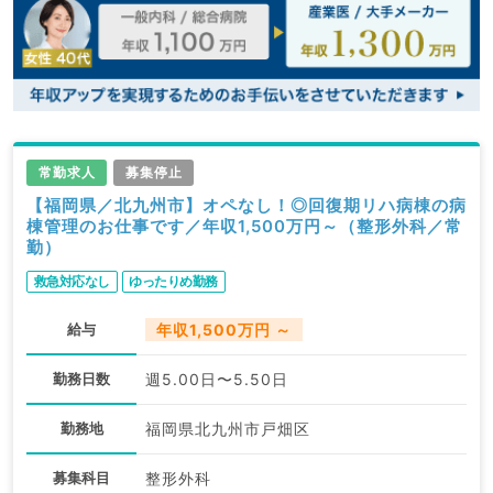
常勤求人
募集停止
【福岡県／北九州市】オペなし！◎回復期リハ病棟の病
棟管理のお仕事です／年収1,500万円～（整形外科／常
勤）
救急対応なし
ゆったりめ勤務
給与
年収1,500万円 ～
勤務日数
週5.00日〜5.50日
勤務地
福岡県北九州市戸畑区
募集科目
整形外科