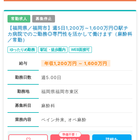
常勤求人
募集停止
【福岡県／福岡市】週5日1,200万～1,600万円◎駅チ
カ病院でのご勤務◎専門性を活かして働けます（麻酔科
／常勤）
ゆったりめ勤務
駅近・徒歩圏内
WEB面接可
給与
年収1,200万円 ～ 1,600万円
勤務日数
週5.00日
勤務地
福岡県福岡市東区
募集科目
麻酔科
業務内容
ペイン外来, オペ麻酔
詳細を