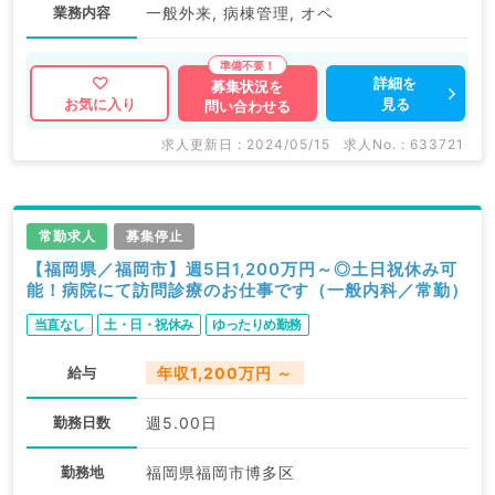
業務内容
一般外来, 病棟管理, オペ
詳細を
募集状況を
見る
お気に入り
問い合わせる
求人更新日 : 2024/05/15
求人No. : 633721
常勤求人
募集停止
【福岡県／福岡市】週5日1,200万円～◎土日祝休み可
能！病院にて訪問診療のお仕事です（一般内科／常勤）
当直なし
土・日・祝休み
ゆったりめ勤務
給与
年収1,200万円 ～
勤務日数
週5.00日
勤務地
福岡県福岡市博多区