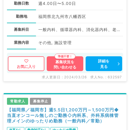
勤務日数
週4.00日〜5.00日
勤務地
福岡県北九州市八幡西区
募集科目
一般内科、循環器内科、消化器内科、老年内科、外科系全般、一般外科
業務内容
その他, 施設管理
詳細を
募集状況を
見る
お気に入り
問い合わせる
求人更新日 : 2024/03/26
求人No. : 632597
常勤求人
募集停止
【福岡県／福岡市】週5.5日1,200万円～1,500万円◆
当直オンコール無しのご勤務◇内科系、外科系病棟管
理メインのゆったりめ勤務（一般内科／常勤）
当直なし
救急対応なし
ゆったりめ勤務