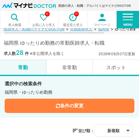
医師の求人・転職・アルバイトはマイナビDOCTOR
0
0
MENU
お気に入り求人
最近見た求人
マイページ
求人検索
医師求人・転職のマイナビDOCTOR
常勤医師求人
福岡県
ゆったりめ勤
福岡県 ゆったりめ勤務の常勤医師求人・転職
28
求人数
件
※非公開求人を除く
2026年08月07日更新
常勤
非常勤
スポット
選択中の検索条件
福岡県・ゆったりめ勤務
条件の変更
並び順：
新着順