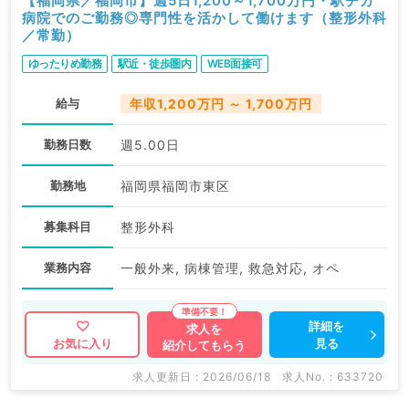
【福岡県／福岡市】週5日1,200～1,700万円・駅チカ
病院でのご勤務◎専門性を活かして働けます（整形外科
／常勤）
ゆったりめ勤務
駅近・徒歩圏内
WEB面接可
給与
年収1,200万円 ～ 1,700万円
勤務日数
週5.00日
勤務地
福岡県福岡市東区
募集科目
整形外科
業務内容
一般外来, 病棟管理, 救急対応, オペ
詳細を
求人を
見る
お気に入り
紹介してもらう
求人更新日 : 2026/06/18
求人No. : 633720