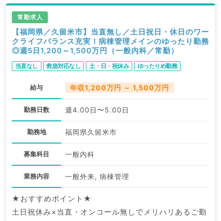
常勤求人
【福岡県／久留米市】当直無し／土日祝日・休日のワー
クライフバランス充実！病棟管理メインのゆったり勤務
◎週5日1,200～1,500万円（一般内科／常勤）
当直なし
救急対応なし
土・日・祝休み
ゆったりめ勤務
給与
年収1,200万円 ～ 1,500万円
勤務日数
週4.00日〜5.00日
勤務地
福岡県久留米市
募集科目
一般内科
業務内容
一般外来, 病棟管理
★おすすめポイント★
土日祝休み×当直・オンコール無しでメリハリあるご勤