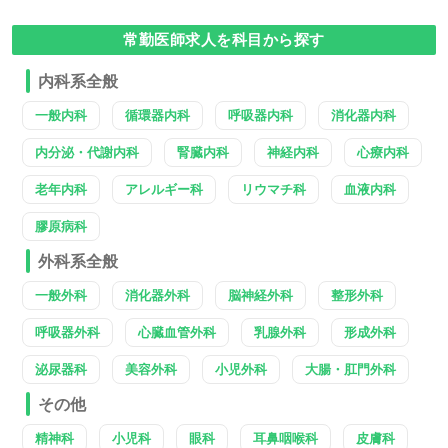
常勤医師求人を科目から探す
内科系全般
一般内科
循環器内科
呼吸器内科
消化器内科
内分泌・代謝内科
腎臓内科
神経内科
心療内科
老年内科
アレルギー科
リウマチ科
血液内科
膠原病科
外科系全般
一般外科
消化器外科
脳神経外科
整形外科
呼吸器外科
心臓血管外科
乳腺外科
形成外科
泌尿器科
美容外科
小児外科
大腸・肛門外科
その他
精神科
小児科
眼科
耳鼻咽喉科
皮膚科