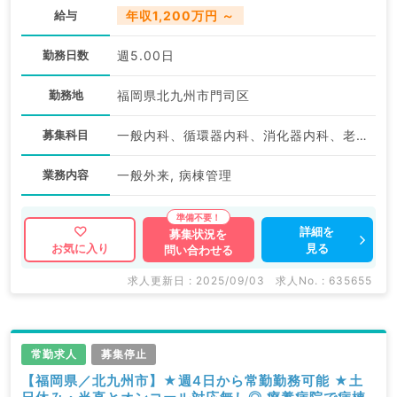
給与
年収1,200万円 ～
勤務日数
週5.00日
勤務地
福岡県北九州市門司区
募集科目
一般内科、循環器内科、消化器内科、老年内科、総合診療科、健診・人間ドック、科目不問
業務内容
一般外来, 病棟管理
詳細を
募集状況を
見る
お気に入り
問い合わせる
求人更新日 : 2025/09/03
求人No. : 635655
常勤求人
募集停止
【福岡県／北九州市】★週4日から常勤勤務可能 ★土