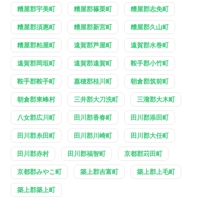
糟屋郡宇美町
糟屋郡篠栗町
糟屋郡志免町
糟屋郡須惠町
糟屋郡新宮町
糟屋郡久山町
糟屋郡粕屋町
遠賀郡芦屋町
遠賀郡水巻町
遠賀郡岡垣町
遠賀郡遠賀町
鞍手郡小竹町
鞍手郡鞍手町
嘉穂郡桂川町
朝倉郡筑前町
朝倉郡東峰村
三井郡大刀洗町
三潴郡大木町
八女郡広川町
田川郡香春町
田川郡添田町
田川郡糸田町
田川郡川崎町
田川郡大任町
田川郡赤村
田川郡福智町
京都郡苅田町
京都郡みやこ町
築上郡吉富町
築上郡上毛町
築上郡築上町