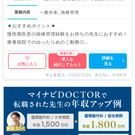
業務内容
一般外来, 病棟管理
★おすすめポイント★
慢性期疾患の病棟管理経験をお持ちの先生におすすめ！
療養病院でのゆったりめのご勤務◎
週4日よりご勤務可能＆土曜日のお休みもご相談いただ
けます！
詳細を
求人を
見る
お気に入り
紹介してもらう
求人更新日 : 2025/12/25
求人No. : 619619