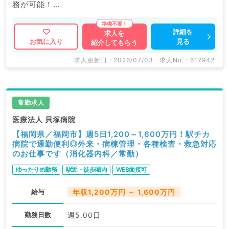
務が可能！
病棟管理のみのゆったりめのお仕事◎
詳細を
求人を
見る
お気に入り
紹介してもらう
求人更新日 : 2026/07/03
求人No. : 617942
常勤求人
医療法人 貝塚病院
【福岡県／福岡市】週5日1,200～1,600万円！駅チカ
病院で通勤便利◎外来・病棟管理・各種検査・救急対応
のお仕事です（消化器内科／常勤）
ゆったりめ勤務
駅近・徒歩圏内
WEB面接可
給与
年収1,200万円 ～ 1,600万円
勤務日数
週5.00日