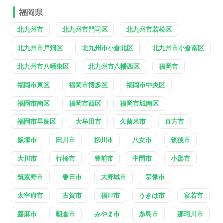
福岡県
北九州市
北九州市門司区
北九州市若松区
北九州市戸畑区
北九州市小倉北区
北九州市小倉南区
北九州市八幡東区
北九州市八幡西区
福岡市
福岡市東区
福岡市博多区
福岡市中央区
福岡市南区
福岡市西区
福岡市城南区
福岡市早良区
大牟田市
久留米市
直方市
飯塚市
田川市
柳川市
八女市
筑後市
大川市
行橋市
豊前市
中間市
小郡市
筑紫野市
春日市
大野城市
宗像市
太宰府市
古賀市
福津市
うきは市
宮若市
嘉麻市
朝倉市
みやま市
糸島市
那珂川市