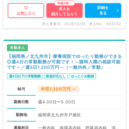
詳細を
求人を
見る
お気に入り
紹介してもらう
求人更新日 : 2025/12/25
求人No. : 633352
常勤求人
【福岡県／北九州市】療養病院でゆったり勤務ができる
◎週4日の常勤勤務が可能です！～随時入職の相談可能
です～／週5日1,200万円～（一般内科／常勤）
週4日以下の常勤勤務
救急対応なし
ゆったりめ勤務
給与
年収1,200万円 ～
勤務日数
週4.00日〜5.00日
勤務地
福岡県北九州市戸畑区
募集科目
一般内科、循環器内科、呼吸器内科、消化器内科、内分泌・代謝内科、腎臓内科