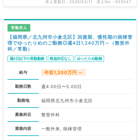
求人更新日 : 2026/03/11
求人No. : 635047
常勤求人
【福岡県／北九州市小倉北区】回復期、慢性期の病棟管
理でゆったりめのご勤務◎週4日1,240万円～（整形外
科／常勤）
週4日以下の常勤勤務
救急対応なし
ゆったりめ勤務
給与
年収1,200万円 ～
勤務日数
週4.00日〜5.00日
勤務地
福岡県北九州市小倉北区
募集科目
整形外科
業務内容
一般外来, 病棟管理