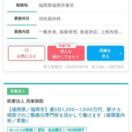
勤務地
福岡県福岡市東区
募集科目
消化器内科
業務内容
一般外来, 病棟管理, 救急対応, 上部内視鏡検査（ＧＦ）, 下部内視鏡検査（ＣＦ）
詳細を
求人を
見る
お気に入り
紹介してもらう
求人更新日 : 2026/06/18
求人No. : 667293
常勤求人
医療法人 貝塚病院
【福岡県／福岡市】週5日1,200～1,600万円、駅チカ
病院でのご勤務◎専門性を活かして働けます（循環器内
科／常勤）
ゆったりめ勤務
駅近・徒歩圏内
WEB面接可