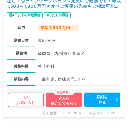
なし！◎ライフワークバランス充実のご勤務です！年収
1,500～1,800万円★オペご希望の先生もご相談可能で
す！★（整形外科／常勤）
週4日以下の常勤勤務
ゆったりめ勤務
給与
年収1,500万円 ～
勤務日数
週5.00日
勤務地
福岡県北九州市小倉南区
募集科目
整形外科
業務内容
一般外来, 病棟管理, オペ
詳細を
求人を
見る
お気に入り
紹介してもらう
求人更新日 : 2026/06/01
求人No. : 616901