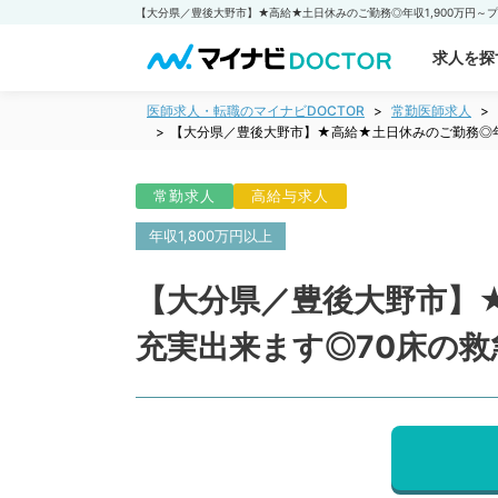
求人を探
医師求人・転職のマイナビDOCTOR
常勤医師求人
【大分県／豊後大野市】★高給★土日休みのご勤務◎年
常勤求人
高給与求人
年収1,800万円以上
【大分県／豊後大野市】★
充実出来ます◎70床の