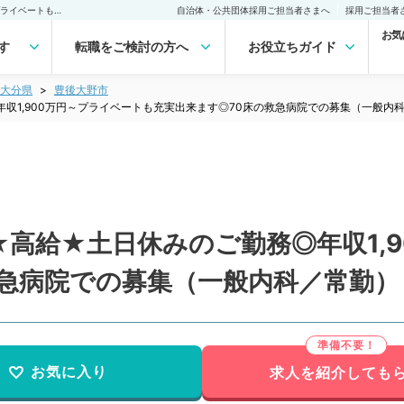
【大分県／豊後大野市】★高給★土日休みのご勤務◎年収1,900万円～プライベートも充実出来ます◎70床の救急病院での募集（一般内科／常勤）の転職・求人｜医師の求人・転職・アルバイトは【マイナビDOCTOR】
自治体・公共団体採用ご担当者さまへ
採用ご担当者
お気
す
転職をご検討の方へ
お役立ちガイド
大分県
豊後大野市
収1,900万円～プライベートも充実出来ます◎70床の救急病院での募集（一般内
高給★土日休みのご勤務◎年収1,
救急病院での募集（一般内科／常勤）
お気に入り
求人を紹介しても