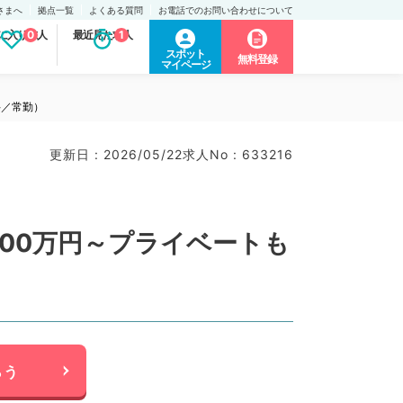
さまへ
拠点一覧
よくある質問
お電話でのお問い合わせについて
に入り求人
0
最近見た求人
1
スポット
無料登録
マイページ
科／常勤）
更新日 : 2026/05/22
求人No : 633216
900万円～プライベートも
らう