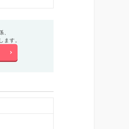
係、
します。