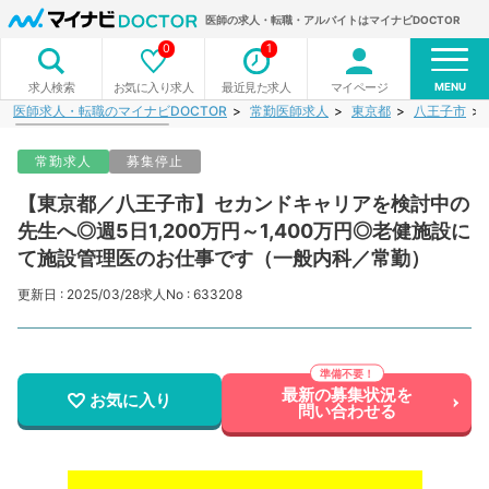
医師の求人・転職・アルバイトはマイナビDOCTOR
0
1
MENU
お気に入り求人
最近見た求人
マイページ
求人検索
医師求人・転職のマイナビDOCTOR
常勤医師求人
東京都
八王子市
常勤求人
募集停止
【東京都／八王子市】セカンドキャリアを検討中の
先生へ◎週5日1,200万円～1,400万円◎老健施設に
て施設管理医のお仕事です（一般内科／常勤）
更新日 : 2025/03/28
求人No : 633208
最新の募集状況を
お気に入り
問い合わせる