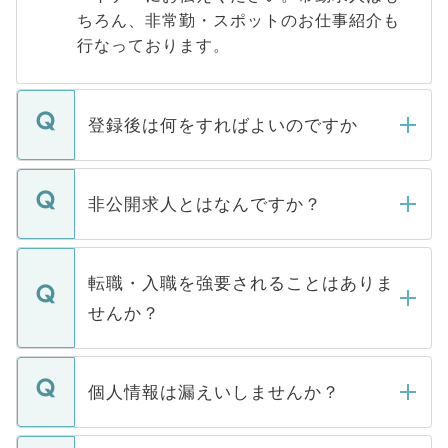
ちろん、非常勤・スポットのお仕事紹介も
行なっております。
登録後は何をすればよいのですか
ご登録いただきましたら、弊社担当者がご
登録内容を確認し、その後メールもしくは
非公開求人とはなんですか？
お電話にて次のステップのご案内をいたし
ます。通常、5営業日以内にはご連絡をせて
マイナビDOCTORで取り扱っている求人の
いただきますので、しばらくお待ちくださ
うち約3割は、Webサイトからご覧いただ
転職・入職を強要されることはありま
い。
けない「非公開求人」です。非公開求人は
せんか？
下記の理由によって、一般には公開してい
ません。
転職・入職を強要することは一切ありませ
ん。また、仮に応募先から内定をいただい
個人情報は漏えいしませんか？
■応募殺到を避けるため 人気のある医療機
たとしても、ご本人が納得しない限り、内
関を公にしてしまうと、応募が殺到する場
定を承諾する必要はありません。内定先へ
個人情報が漏えいすることはありませんの