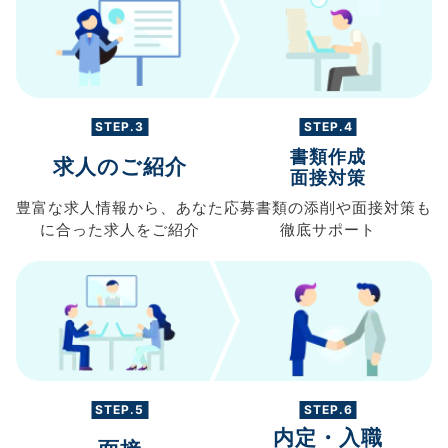
STEP.3
STEP.4
書類作成
求人のご紹介
面接対策
豊富な求人情報から、
あなた
応募書類の
添削や面接対策も
に合った求人を
ご紹介
徹底サポート
STEP.5
STEP.6
内定・入職