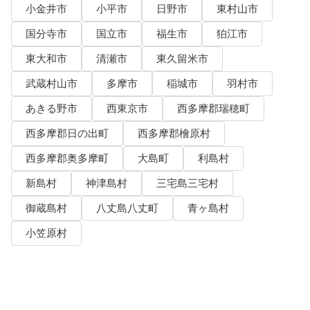
小金井市
小平市
日野市
東村山市
国分寺市
国立市
福生市
狛江市
東大和市
清瀬市
東久留米市
武蔵村山市
多摩市
稲城市
羽村市
あきる野市
西東京市
西多摩郡瑞穂町
西多摩郡日の出町
西多摩郡檜原村
西多摩郡奥多摩町
大島町
利島村
新島村
神津島村
三宅島三宅村
御蔵島村
八丈島八丈町
青ヶ島村
小笠原村