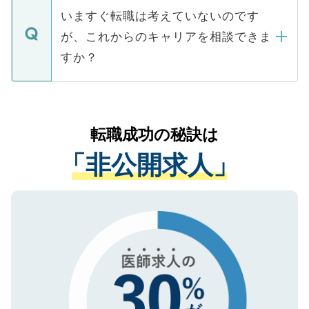
合があります。 選考を効率よく行うため
の辞退の連絡はキャリアパートナーが行い
で、ご安心ください。当サイトからの登録
いますぐ転職は考えていないのです
に、医療機関が求める条件に合った人材の
ますので、ご安心ください。
などで収集したご登録者様の個人情報は、
が、これからのキャリアを相談できま
みを人材紹介会社に依頼するケースが増え
ご本人のキャリアアップおよび転職活動の
ています。
すか？
支援を目的に使用いたします。お預かりし
ているすべての個人データはご本人の許可
お気軽にご相談ください。先生専任のキャ
なく、医療機関側に開示したり、第三者に
リアパートナーが将来のご希望などをおう
提供することは一切ありません。また弊社
かがいして、現在の医療機関の状況や紹介
転職成功の秘訣は
は、個人情報の取り扱いについての厳密な
経験をまじえながら、適切なアドバイスを
管理基準を満たした事業者のみに付与され
「非公開求人」
させていただきます。すぐにご転職をされ
る、プライバシーマークを取得済みです。
ない方には、長期的なサポートが可能です
ご登録いただいた個人情報は、SSL（デー
ので、まずはご登録ください。
タ暗号化）によって保護されていますの
で、機密保持に関してもご安心ください。