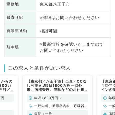
東京都八王子市
勤務地
※詳細はお問い合わせください
最寄り駅
相談可能
自動車通勤
※最新情報を確認いたしますので
駐車場
お問い合わせください
この求人と条件が近い求人
日からの
【東京都／八王子市】当直・OCな
【東京
800万
し可能★週5日1800万円～◎外
可◎年
内科／
来、病棟管理、健診などのお仕事
インの
（一般内科／常勤）
医療に
般内科
万円
年収1,800万円～
年収
一般内科、循環器内科、呼吸器内
一
科、消化器内科、内分泌・代謝内
病院（一般）
病