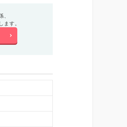
係、
します。