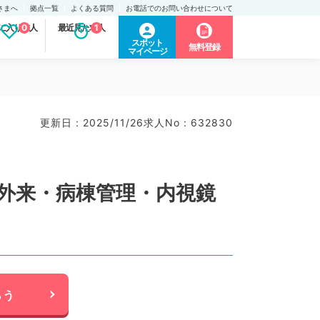
さまへ
拠点一覧
よくある質問
お電話でのお問い合わせについて
に入り求人
0
最近見た求人
1
スポット
無料登録
マイページ
更新日 : 2025/11/26
求人No : 632830
◎外来・病棟管理・内視鏡
らう