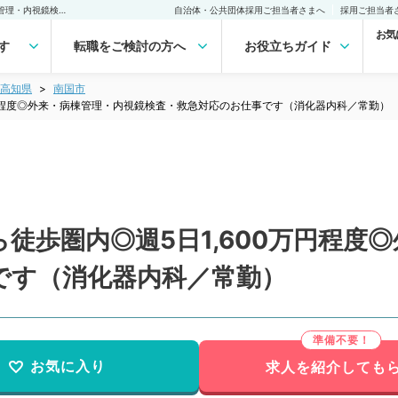
【高知県／南国市】駅から徒歩圏内◎週5日1,600万円程度◎外来・病棟管理・内視鏡検査・救急対応のお仕事です（消化器内科／常勤）の転職・求人｜医師の求人・転職・アルバイトは【マイナビDOCTOR】
自治体・公共団体採用ご担当者さまへ
採用ご担当者
お気
す
転職をご検討の方へ
お役立ちガイド
高知県
南国市
万円程度◎外来・病棟管理・内視鏡検査・救急対応のお仕事です（消化器内科／常勤）
徒歩圏内◎週5日1,600万円程度
です（消化器内科／常勤）
お気に入り
求人を紹介しても