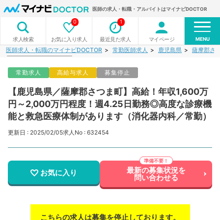
医師の求人・転職・アルバイトはマイナビDOCTOR
0
1
MENU
お気に入り求人
最近見た求人
マイページ
求人検索
医師求人・転職のマイナビDOCTOR
常勤医師求人
鹿児島県
薩摩郡さ
常勤求人
高給与求人
募集停止
【鹿児島県／薩摩郡さつま町】高給！年収1,600万
円～2,000万円程度！週4.25日勤務◎高度な診療機
能と救急医療体制があります（消化器内科／常勤）
更新日 : 2025/02/05
求人No : 632454
最新の募集状況を
お気に入り
問い合わせる
こちらの求人は募集を停止しております。