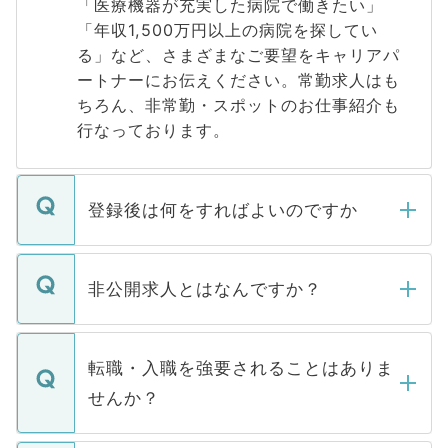
「医療機器が充実した病院で働きたい」
「年収1,500万円以上の病院を探してい
る」など、さまざまなご要望をキャリアパ
ートナーにお伝えください。常勤求人はも
ちろん、非常勤・スポットのお仕事紹介も
行なっております。
登録後は何をすればよいのですか
ご登録いただきましたら、弊社担当者がご
登録内容を確認し、その後メールもしくは
非公開求人とはなんですか？
お電話にて次のステップのご案内をいたし
ます。通常、5営業日以内にはご連絡をせて
マイナビDOCTORで取り扱っている求人の
いただきますので、しばらくお待ちくださ
うち約3割は、Webサイトからご覧いただ
転職・入職を強要されることはありま
い。
けない「非公開求人」です。非公開求人は
せんか？
下記の理由によって、一般には公開してい
ません。
転職・入職を強要することは一切ありませ