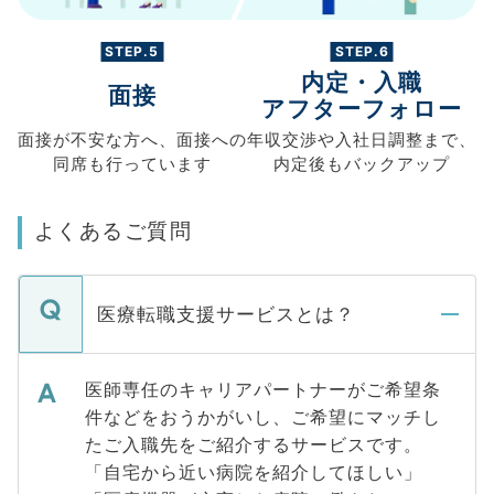
STEP.5
STEP.6
内定・入職
面接
アフターフォロー
面接が不安な方へ、
面接への
年収交渉や
入社日調整まで、
同席も
行っています
内定後もバックアップ
よくあるご質問
医療転職支援サービスとは？
医師専任のキャリアパートナーがご希望条
件などをおうかがいし、ご希望にマッチし
たご入職先をご紹介するサービスです。
「自宅から近い病院を紹介してほしい」