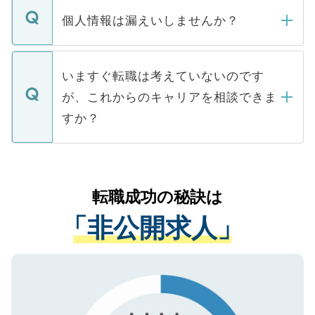
ん。また、仮に応募先から内定をいただい
個人情報は漏えいしませんか？
■応募殺到を避けるため 人気のある医療機
たとしても、ご本人が納得しない限り、内
関を公にしてしまうと、応募が殺到する場
定を承諾する必要はありません。内定先へ
個人情報が漏えいすることはありませんの
合があります。 選考を効率よく行うため
の辞退の連絡はキャリアパートナーが行い
で、ご安心ください。当サイトからの登録
いますぐ転職は考えていないのです
に、医療機関が求める条件に合った人材の
ますので、ご安心ください。
などで収集したご登録者様の個人情報は、
が、これからのキャリアを相談できま
みを人材紹介会社に依頼するケースが増え
ご本人のキャリアアップおよび転職活動の
ています。
すか？
支援を目的に使用いたします。お預かりし
ているすべての個人データはご本人の許可
お気軽にご相談ください。先生専任のキャ
なく、医療機関側に開示したり、第三者に
リアパートナーが将来のご希望などをおう
提供することは一切ありません。また弊社
かがいして、現在の医療機関の状況や紹介
転職成功の秘訣は
は、個人情報の取り扱いについての厳密な
経験をまじえながら、適切なアドバイスを
管理基準を満たした事業者のみに付与され
「非公開求人」
させていただきます。すぐにご転職をされ
る、プライバシーマークを取得済みです。
ない方には、長期的なサポートが可能です
ご登録いただいた個人情報は、SSL（デー
ので、まずはご登録ください。
タ暗号化）によって保護されていますの
で、機密保持に関してもご安心ください。