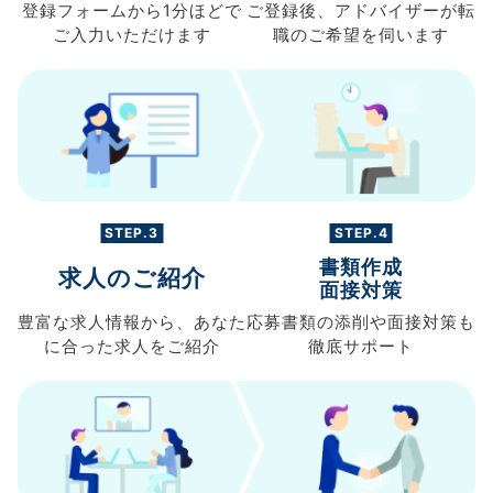
登録フォームから
1分ほどで
ご登録後、
アドバイザーが転
ご入力
いただけます
職の
ご希望を伺います
STEP.3
STEP.4
書類作成
求人のご紹介
面接対策
豊富な求人情報から、
あなた
応募書類の
添削や面接対策も
に合った求人を
ご紹介
徹底サポート