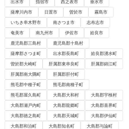
出水市
指宿市
西之表市
垂水市
薩摩川内市
日置市
曽於市
霧島市
いちき串木野市
南さつま市
志布志市
奄美市
南九州市
伊佐市
姶良市
鹿児島郡三島村
鹿児島郡十島村
薩摩郡さつま町
出水郡長島町
姶良郡湧水町
曽於郡大崎町
肝属郡東串良町
肝属郡錦江町
肝属郡南大隅町
肝属郡肝付町
熊毛郡中種子町
熊毛郡南種子町
熊毛郡屋久島町
大島郡大和村
大島郡宇検村
大島郡瀬戸内町
大島郡龍郷町
大島郡喜界町
大島郡徳之島町
大島郡天城町
大島郡伊仙町
大島郡和泊町
大島郡知名町
大島郡与論町