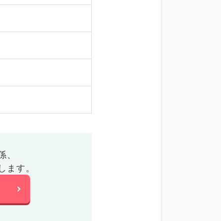
係、
します。