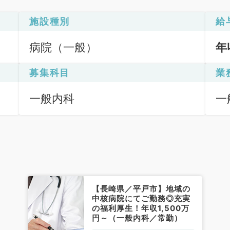
施設種別
給
病院（一般）
年
募集科目
業
一般内科
一
【長崎県／平戸市】地域の
中核病院にてご勤務◎充実
の福利厚生！年収1,500万
円～（一般内科／常勤）