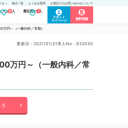
さまへ
拠点一覧
よくある質問
お電話でのお問い合わせについて
に入り求人
0
最近見た求人
1
スポット
無料登録
マイページ
00万円～（一般内科／常勤）
更新日 : 2021/01/21
求人No : 632030
00万円～（一般内科／常
らう