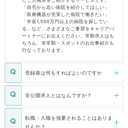
たご入職先をご紹介するサービスです。
「自宅から近い病院を紹介してほしい」
「医療機器が充実した病院で働きたい」
「年収1,500万円以上の病院を探してい
る」など、さまざまなご要望をキャリアパ
ートナーにお伝えください。常勤求人はも
ちろん、非常勤・スポットのお仕事紹介も
行なっております。
登録後は何をすればよいのですか
ご登録いただきましたら、弊社担当者がご
登録内容を確認し、その後メールもしくは
非公開求人とはなんですか？
お電話にて次のステップのご案内をいたし
ます。通常、5営業日以内にはご連絡をせて
マイナビDOCTORで取り扱っている求人の
いただきますので、しばらくお待ちくださ
うち約3割は、Webサイトからご覧いただ
転職・入職を強要されることはありま
い。
けない「非公開求人」です。非公開求人は
せんか？