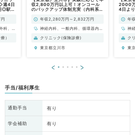
◇週4日
収2,800万円以上可！オンコール
200
万円◎駅チ
のバックアップ体制充実（内科系／
4日よ
勤務も相
常勤）
利☆（
常勤）
万円
年収2,280万円～2,832万円
年収
外科、心
神経内科、一般内科、循環器内
神
婦人科、
科、呼吸器内科、消化器内科、内
脳
診療）
クリニック(保険診療)
ク
器内科、
分泌・代謝内科、腎臓内科、老年
管
東京都立川市
東
、外科系
内科、血液内科、膠原病科
環
膚科、科
科
科
<
>
全
腺
科
手当/福利厚生
有り
通勤手当
有り
学会補助