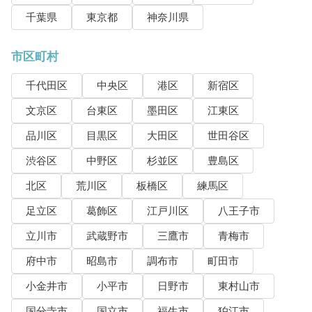
千葉県
東京都
神奈川県
市区町村
千代田区
中央区
港区
新宿区
文京区
台東区
墨田区
江東区
品川区
目黒区
大田区
世田谷区
渋谷区
中野区
杉並区
豊島区
北区
荒川区
板橋区
練馬区
足立区
葛飾区
江戸川区
八王子市
立川市
武蔵野市
三鷹市
青梅市
府中市
昭島市
調布市
町田市
小金井市
小平市
日野市
東村山市
国分寺市
国立市
福生市
狛江市