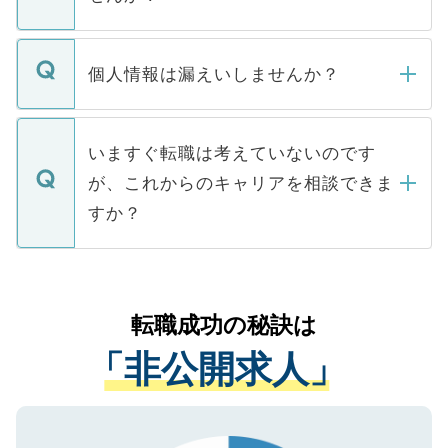
下記の理由によって、一般には公開してい
ません。
転職・入職を強要することは一切ありませ
ん。また、仮に応募先から内定をいただい
個人情報は漏えいしませんか？
■応募殺到を避けるため 人気のある医療機
たとしても、ご本人が納得しない限り、内
関を公にしてしまうと、応募が殺到する場
定を承諾する必要はありません。内定先へ
個人情報が漏えいすることはありませんの
合があります。 選考を効率よく行うため
の辞退の連絡はキャリアパートナーが行い
で、ご安心ください。当サイトからの登録
いますぐ転職は考えていないのです
に、医療機関が求める条件に合った人材の
ますので、ご安心ください。
などで収集したご登録者様の個人情報は、
が、これからのキャリアを相談できま
みを人材紹介会社に依頼するケースが増え
ご本人のキャリアアップおよび転職活動の
ています。
すか？
支援を目的に使用いたします。お預かりし
ているすべての個人データはご本人の許可
お気軽にご相談ください。先生専任のキャ
なく、医療機関側に開示したり、第三者に
リアパートナーが将来のご希望などをおう
提供することは一切ありません。また弊社
かがいして、現在の医療機関の状況や紹介
転職成功の秘訣は
は、個人情報の取り扱いについての厳密な
経験をまじえながら、適切なアドバイスを
管理基準を満たした事業者のみに付与され
「非公開求人」
させていただきます。すぐにご転職をされ
る、プライバシーマークを取得済みです。
ない方には、長期的なサポートが可能です
ご登録いただいた個人情報は、SSL（デー
ので、まずはご登録ください。
タ暗号化）によって保護されていますの