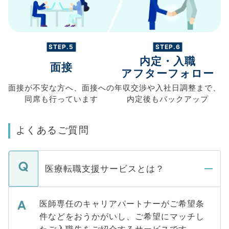
STEP.5
STEP.6
内定・入職
面接
アフターフォロー
面接が不安な方へ、
面接への
年収交渉や
入社日調整まで、
同席も
行っています
内定後もバックアップ
よくあるご質問
医療転職支援サービスとは？
医師専任のキャリアパートナーがご希望条
件などをおうかがいし、ご希望にマッチし