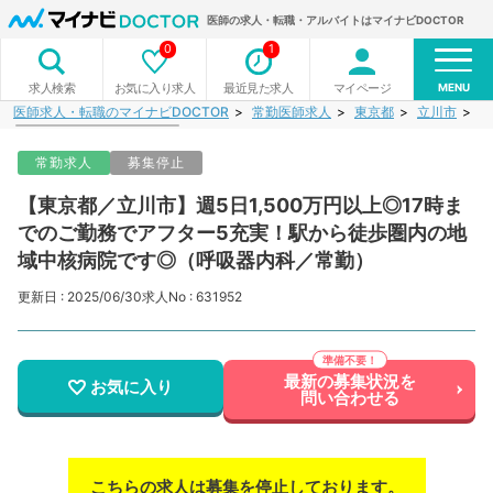
医師の求人・転職・アルバイトはマイナビDOCTOR
0
1
MENU
お気に入り求人
最近見た求人
マイページ
求人検索
医師求人・転職のマイナビDOCTOR
常勤医師求人
東京都
立川市
【
常勤求人
募集停止
【東京都／立川市】週5日1,500万円以上◎17時ま
でのご勤務でアフター5充実！駅から徒歩圏内の地
域中核病院です◎（呼吸器内科／常勤）
更新日 : 2025/06/30
求人No : 631952
最新の募集状況を
お気に入り
問い合わせる
こちらの求人は募集を停止しております。