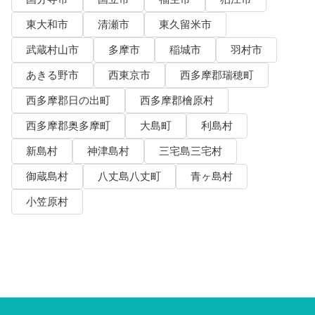
東大和市
清瀬市
東久留米市
武蔵村山市
多摩市
稲城市
羽村市
あきる野市
西東京市
西多摩郡瑞穂町
西多摩郡日の出町
西多摩郡檜原村
西多摩郡奥多摩町
大島町
利島村
新島村
神津島村
三宅島三宅村
御蔵島村
八丈島八丈町
青ヶ島村
小笠原村