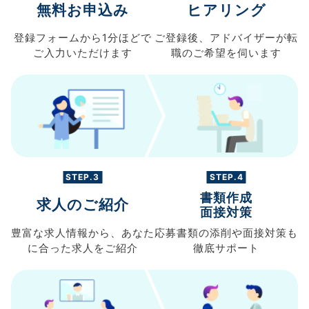
無料お申込み
ヒアリング
登録フォームから
1分ほどで
ご登録後、
アドバイザーが転
ご入力
いただけます
職の
ご希望を伺います
STEP.3
STEP.4
書類作成
求人のご紹介
面接対策
豊富な求人情報から、
あなた
応募書類の
添削や面接対策も
に合った求人を
ご紹介
徹底サポート