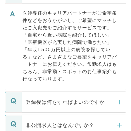
医師専任のキャリアパートナーがご希望条
件などをおうかがいし、ご希望にマッチし
たご入職先をご紹介するサービスです。
「自宅から近い病院を紹介してほしい」
「医療機器が充実した病院で働きたい」
「年収1,500万円以上の病院を探してい
る」など、さまざまなご要望をキャリアパ
ートナーにお伝えください。常勤求人はも
ちろん、非常勤・スポットのお仕事紹介も
行なっております。
登録後は何をすればよいのですか
ご登録いただきましたら、弊社担当者がご
登録内容を確認し、その後メールもしくは
非公開求人とはなんですか？