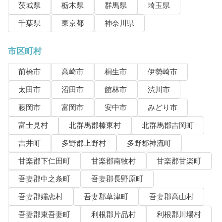
茨城県
栃木県
群馬県
埼玉県
千葉県
東京都
神奈川県
市区町村
前橋市
高崎市
桐生市
伊勢崎市
太田市
沼田市
館林市
渋川市
藤岡市
富岡市
安中市
みどり市
富士見村
北群馬郡榛東村
北群馬郡吉岡町
吉井町
多野郡上野村
多野郡神流町
甘楽郡下仁田町
甘楽郡南牧村
甘楽郡甘楽町
吾妻郡中之条町
吾妻郡長野原町
吾妻郡嬬恋村
吾妻郡草津町
吾妻郡高山村
吾妻郡東吾妻町
利根郡片品村
利根郡川場村