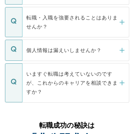
お電話にて次のステップのご案内をいたし
ます。通常、5営業日以内にはご連絡をせて
マイナビDOCTORで取り扱っている求人の
いただきますので、しばらくお待ちくださ
うち約3割は、Webサイトからご覧いただ
転職・入職を強要されることはありま
い。
けない「非公開求人」です。非公開求人は
せんか？
下記の理由によって、一般には公開してい
ません。
転職・入職を強要することは一切ありませ
ん。また、仮に応募先から内定をいただい
個人情報は漏えいしませんか？
■応募殺到を避けるため 人気のある医療機
たとしても、ご本人が納得しない限り、内
関を公にしてしまうと、応募が殺到する場
定を承諾する必要はありません。内定先へ
個人情報が漏えいすることはありませんの
合があります。 選考を効率よく行うため
の辞退の連絡はキャリアパートナーが行い
で、ご安心ください。当サイトからの登録
いますぐ転職は考えていないのです
に、医療機関が求める条件に合った人材の
ますので、ご安心ください。
などで収集したご登録者様の個人情報は、
が、これからのキャリアを相談できま
みを人材紹介会社に依頼するケースが増え
ご本人のキャリアアップおよび転職活動の
ています。
すか？
支援を目的に使用いたします。お預かりし
ているすべての個人データはご本人の許可
お気軽にご相談ください。先生専任のキャ
なく、医療機関側に開示したり、第三者に
リアパートナーが将来のご希望などをおう
提供することは一切ありません。また弊社
かがいして、現在の医療機関の状況や紹介
転職成功の秘訣は
は、個人情報の取り扱いについての厳密な
経験をまじえながら、適切なアドバイスを
管理基準を満たした事業者のみに付与され