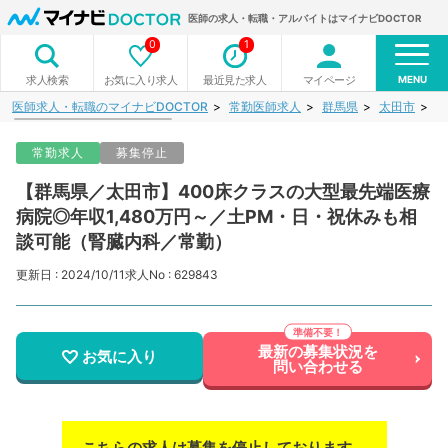
医師の求人・転職・アルバイトはマイナビDOCTOR
0
1
MENU
お気に入り求人
最近見た求人
マイページ
求人検索
医師求人・転職のマイナビDOCTOR
常勤医師求人
群馬県
太田市
【
常勤求人
募集停止
【群馬県／太田市】400床クラスの大型最先端医療
病院◎年収1,480万円～／土PM・日・祝休みも相
談可能（腎臓内科／常勤）
更新日 : 2024/10/11
求人No : 629843
最新の募集状況を
お気に入り
問い合わせる
こちらの求人は募集を停止しております。