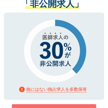
「非公開求人」
させていただきます。すぐにご転職をされ
る、プライバシーマークを取得済みです。
ない方には、長期的なサポートが可能です
ご登録いただいた個人情報は、SSL（デー
ので、まずはご登録ください。
タ暗号化）によって保護されていますの
で、機密保持に関してもご安心ください。
他にはない独占求人を多数保有