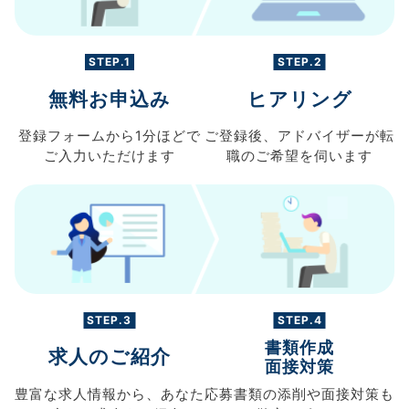
STEP.1
STEP.2
無料お申込み
ヒアリング
登録フォームから
1分ほどで
ご登録後、
アドバイザーが転
ご入力
いただけます
職の
ご希望を伺います
STEP.3
STEP.4
書類作成
求人のご紹介
面接対策
豊富な求人情報から、
あなた
応募書類の
添削や面接対策も