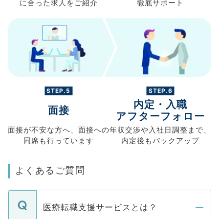
に合った求人を
ご紹介
徹底サポート
STEP.5
STEP.6
内定・入職
面接
アフターフォロー
面接が不安な方へ、
面接への
年収交渉や
入社日調整まで、
同席も
行っています
内定後もバックアップ
よくあるご質問
医療転職支援サービスとは？