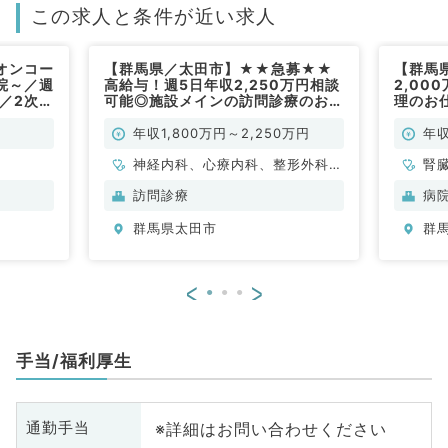
この求人と条件が近い求人
オンコー
【群馬県／太田市】★★急募★★
【群馬県
院～／週
高給与！週5日年収2,250万円相談
2,00
～／2次救
可能◎施設メインの訪問診療のお仕
理のお
勤）
事♪マイカー通勤可◎（内科系,外科
科／常
系／常勤）
年収1,800万円～2,250万円
年収
神経内科、心療内科、整形外科、
腎
形成外科、美容外科、脳神経外
訪問診療
病
科、呼吸器外科、心臓血管外科、
群馬県太田市
群
小児外科、泌尿器科、一般内科、
循環器内科、呼吸器内科、消化器
内科、内分泌・代謝内科、腎臓内
<
>
科、老年内科、外科系全般、一般
外科、消化器外科、乳腺外科、ス
ポーツ整形外科、大腸・肛門外
手当/福利厚生
科、脊髄・脊椎外科
※詳細はお問い合わせください
通勤手当