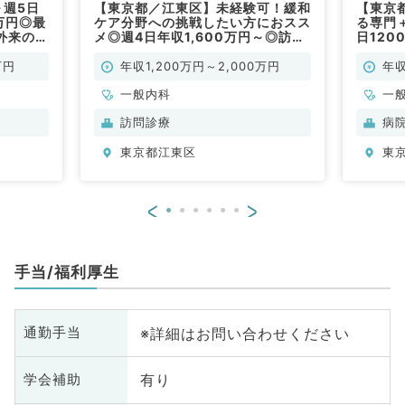
～週5日
【東京都／江東区】未経験可！緩和
【東京
0万円◎最
ケア分野への挑戦したい方におスス
る専門
外来のお
メ◎週4日年収1,600万円～◎訪問
日12
）
診療をお任せ！OCなし可・週3日
来、一
可・分院長なら4000万以上も目指
吸器内
万円
年収1,200万円～2,000万円
年収
せる（内科系／常勤）
一般内科
一
訪問診療
病
東京都江東区
東
<
>
手当/福利厚生
※詳細はお問い合わせください
通勤手当
有り
学会補助