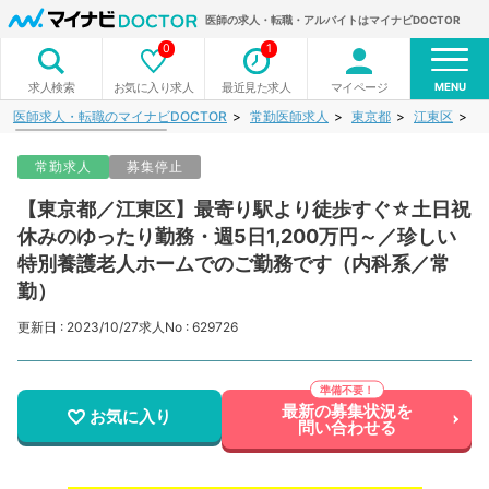
医師の求人・転職・アルバイトはマイナビDOCTOR
0
1
MENU
お気に入り求人
最近見た求人
マイページ
求人検索
医師求人・転職のマイナビDOCTOR
常勤医師求人
東京都
江東区
【
常勤求人
募集停止
【東京都／江東区】最寄り駅より徒歩すぐ☆土日祝
休みのゆったり勤務・週5日1,200万円～／珍しい
特別養護老人ホームでのご勤務です（内科系／常
勤）
更新日 : 2023/10/27
求人No : 629726
最新の募集状況を
お気に入り
問い合わせる