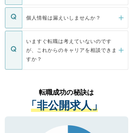
ません。
転職・入職を強要することは一切ありませ
ん。また、仮に応募先から内定をいただい
個人情報は漏えいしませんか？
■応募殺到を避けるため 人気のある医療機
たとしても、ご本人が納得しない限り、内
関を公にしてしまうと、応募が殺到する場
定を承諾する必要はありません。内定先へ
個人情報が漏えいすることはありませんの
合があります。 選考を効率よく行うため
の辞退の連絡はキャリアパートナーが行い
で、ご安心ください。当サイトからの登録
いますぐ転職は考えていないのです
に、医療機関が求める条件に合った人材の
ますので、ご安心ください。
などで収集したご登録者様の個人情報は、
が、これからのキャリアを相談できま
みを人材紹介会社に依頼するケースが増え
ご本人のキャリアアップおよび転職活動の
ています。
すか？
支援を目的に使用いたします。お預かりし
ているすべての個人データはご本人の許可
お気軽にご相談ください。先生専任のキャ
なく、医療機関側に開示したり、第三者に
リアパートナーが将来のご希望などをおう
提供することは一切ありません。また弊社
かがいして、現在の医療機関の状況や紹介
転職成功の秘訣は
は、個人情報の取り扱いについての厳密な
経験をまじえながら、適切なアドバイスを
管理基準を満たした事業者のみに付与され
「非公開求人」
させていただきます。すぐにご転職をされ
る、プライバシーマークを取得済みです。
ない方には、長期的なサポートが可能です
ご登録いただいた個人情報は、SSL（デー
ので、まずはご登録ください。
タ暗号化）によって保護されていますの
で、機密保持に関してもご安心ください。