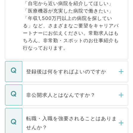
「自宅から近い病院を紹介してほしい」
「医療機器が充実した病院で働きたい」
「年収1,500万円以上の病院を探してい
る」など、さまざまなご要望をキャリアパ
ートナーにお伝えください。常勤求人はも
ちろん、非常勤・スポットのお仕事紹介も
行なっております。
登録後は何をすればよいのですか
ご登録いただきましたら、弊社担当者がご
登録内容を確認し、その後メールもしくは
非公開求人とはなんですか？
お電話にて次のステップのご案内をいたし
ます。通常、5営業日以内にはご連絡をせて
マイナビDOCTORで取り扱っている求人の
いただきますので、しばらくお待ちくださ
うち約3割は、Webサイトからご覧いただ
転職・入職を強要されることはありま
い。
けない「非公開求人」です。非公開求人は
せんか？
下記の理由によって、一般には公開してい