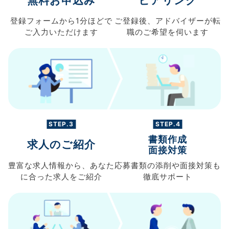
無料お申込み
ヒアリング
登録フォームから
1分ほどで
ご登録後、
アドバイザーが転
ご入力
いただけます
職の
ご希望を伺います
STEP.3
STEP.4
書類作成
求人のご紹介
面接対策
豊富な求人情報から、
あなた
応募書類の
添削や面接対策も
に合った求人を
ご紹介
徹底サポート