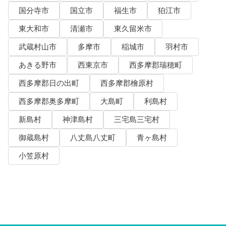
国分寺市
国立市
福生市
狛江市
東大和市
清瀬市
東久留米市
武蔵村山市
多摩市
稲城市
羽村市
あきる野市
西東京市
西多摩郡瑞穂町
西多摩郡日の出町
西多摩郡檜原村
西多摩郡奥多摩町
大島町
利島村
新島村
神津島村
三宅島三宅村
御蔵島村
八丈島八丈町
青ヶ島村
小笠原村