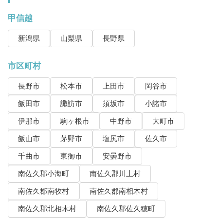
甲信越
新潟県
山梨県
長野県
市区町村
長野市
松本市
上田市
岡谷市
飯田市
諏訪市
須坂市
小諸市
伊那市
駒ヶ根市
中野市
大町市
飯山市
茅野市
塩尻市
佐久市
千曲市
東御市
安曇野市
南佐久郡小海町
南佐久郡川上村
南佐久郡南牧村
南佐久郡南相木村
南佐久郡北相木村
南佐久郡佐久穂町