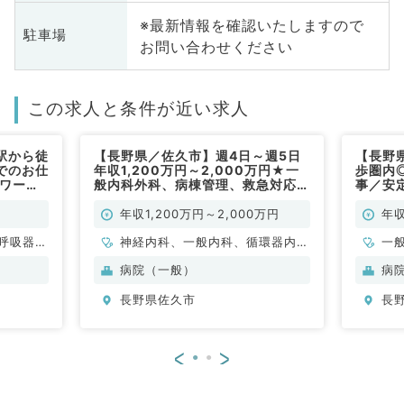
※最新情報を確認いたしますので
駐車場
お問い合わせください
この求人と条件が近い求人
駅から徒
【長野県／佐久市】週4日～週5日
【長野
でのお仕
年収1,200万円～2,000万円★一
歩圏内
,ワーク
般内科外科、病棟管理、救急対応の
事／安
,300
お仕事です！（内科系／常勤）
ライフバ
）
万円～
年収1,200万円～2,000万円
年収
呼吸器内
神経内科、一般内科、循環器内
一
・代謝内
科、呼吸器内科、消化器内科、内
科
病院（一般）
病
分泌・代謝内科、腎臓内科、老年
科
長野県佐久市
長
内科、血液内科、膠原病科
<
>