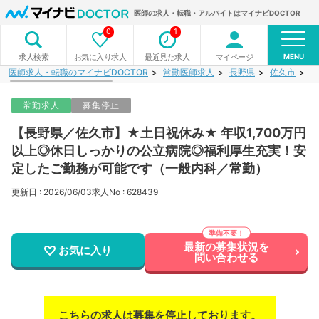
医師の求人・転職・アルバイトはマイナビDOCTOR
0
1
MENU
お気に入り求人
最近見た求人
マイページ
求人検索
医師求人・転職のマイナビDOCTOR
常勤医師求人
長野県
佐久市
【
常勤求人
募集停止
【長野県／佐久市】★土日祝休み★ 年収1,700万円
以上◎休日しっかりの公立病院◎福利厚生充実！安
定したご勤務が可能です（一般内科／常勤）
更新日 : 2026/06/03
求人No : 628439
最新の募集状況を
お気に入り
問い合わせる
こちらの求人は募集を停止しております。