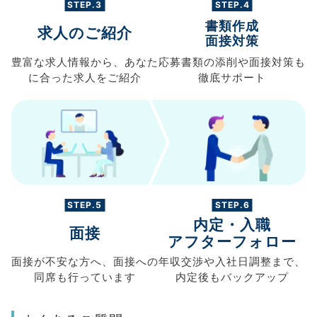
STEP.3
STEP.4
書類作成
求人のご紹介
面接対策
豊富な求人情報から、
あなた
応募書類の
添削や面接対策も
に合った求人を
ご紹介
徹底サポート
STEP.5
STEP.6
内定・入職
面接
アフターフォロー
面接が不安な方へ、
面接への
年収交渉や
入社日調整まで、
同席も
行っています
内定後もバックアップ