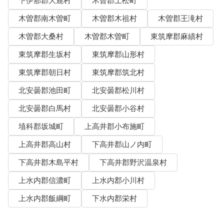
下伊那郡大鹿村
木曽郡上松町
木曽郡南木曽町
木曽郡木祖村
木曽郡王滝村
木曽郡大桑村
木曽郡木曽町
東筑摩郡麻績村
東筑摩郡生坂村
東筑摩郡山形村
東筑摩郡朝日村
東筑摩郡筑北村
北安曇郡池田町
北安曇郡松川村
北安曇郡白馬村
北安曇郡小谷村
埴科郡坂城町
上高井郡小布施町
上高井郡高山村
下高井郡山ノ内町
下高井郡木島平村
下高井郡野沢温泉村
上水内郡信濃町
上水内郡小川村
上水内郡飯綱町
下水内郡栄村