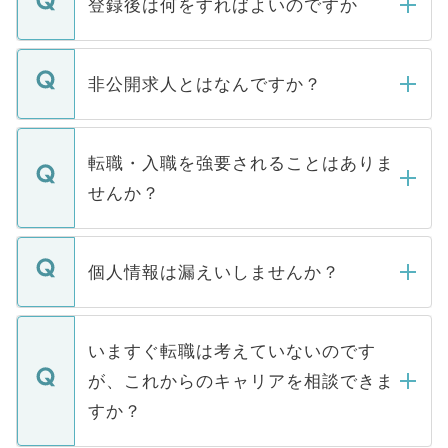
登録後は何をすればよいのですか
ご登録いただきましたら、弊社担当者がご
登録内容を確認し、その後メールもしくは
非公開求人とはなんですか？
お電話にて次のステップのご案内をいたし
ます。通常、5営業日以内にはご連絡をせて
マイナビDOCTORで取り扱っている求人の
いただきますので、しばらくお待ちくださ
うち約3割は、Webサイトからご覧いただ
転職・入職を強要されることはありま
い。
けない「非公開求人」です。非公開求人は
せんか？
下記の理由によって、一般には公開してい
ません。
転職・入職を強要することは一切ありませ
ん。また、仮に応募先から内定をいただい
個人情報は漏えいしませんか？
■応募殺到を避けるため 人気のある医療機
たとしても、ご本人が納得しない限り、内
関を公にしてしまうと、応募が殺到する場
定を承諾する必要はありません。内定先へ
個人情報が漏えいすることはありませんの
合があります。 選考を効率よく行うため
の辞退の連絡はキャリアパートナーが行い
で、ご安心ください。当サイトからの登録
いますぐ転職は考えていないのです
に、医療機関が求める条件に合った人材の
ますので、ご安心ください。
などで収集したご登録者様の個人情報は、
が、これからのキャリアを相談できま
みを人材紹介会社に依頼するケースが増え
ご本人のキャリアアップおよび転職活動の
ています。
すか？
支援を目的に使用いたします。お預かりし
ているすべての個人データはご本人の許可