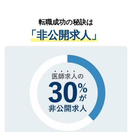
お気軽にご相談ください。先生専任のキャ
なく、医療機関側に開示したり、第三者に
リアパートナーが将来のご希望などをおう
提供することは一切ありません。また弊社
かがいして、現在の医療機関の状況や紹介
転職成功の秘訣は
は、個人情報の取り扱いについての厳密な
経験をまじえながら、適切なアドバイスを
管理基準を満たした事業者のみに付与され
「非公開求人」
させていただきます。すぐにご転職をされ
る、プライバシーマークを取得済みです。
ない方には、長期的なサポートが可能です
ご登録いただいた個人情報は、SSL（デー
ので、まずはご登録ください。
タ暗号化）によって保護されていますの
で、機密保持に関してもご安心ください。