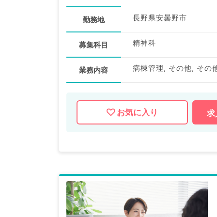
長野県安曇野市
勤務地
精神科
募集科目
病棟管理, その他, その
業務内容
お気に入り
求