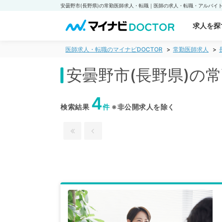
求人を探
医師求人・転職のマイナビDOCTOR
常勤医師求人
安曇野市(長野県)の
4
検索結果
件
※非公開求人を除く