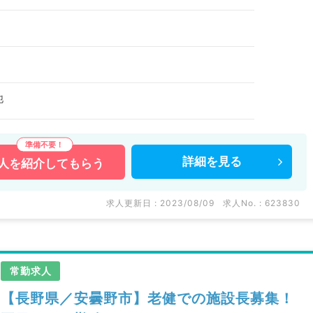
他
詳細を
見る
人を
紹介してもらう
求人更新日 : 2023/08/09
求人No. : 623830
常勤求人
【長野県／安曇野市】老健での施設長募集！