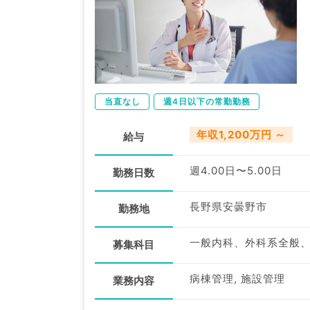
当直なし
週4日以下の常勤勤務
年収1,200万円 ～
給与
週4.00日〜5.00日
勤務日数
長野県安曇野市
勤務地
一般内科、外科系全般
募集科目
病棟管理, 施設管理
業務内容