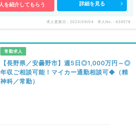
詳細を
見る
人を
紹介してもらう
求人更新日 : 2023/09/04
求人No. : 636578
常勤求人
【長野県／安曇野市】週5日◎1,000万円～◎
年収ご相談可能！マイカー通勤相談可◆（精
神科／常勤）