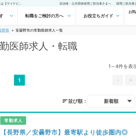
安曇野市(長野県)の常勤医師求人・転職｜医師の求人・転職・アルバイトは【マイナビDOCTOR】
自治体・公共団体採用ご担当者さまへ
採用ご担当者
お気
す
転職をご検討の方へ
お役立ちガイド
長野県
安曇野市の常勤医師求人一覧
常勤医師求人・転職
1～4件を表
1
並び順：
新着順
常勤求人
【長野県／安曇野市】最寄駅より徒歩圏内◎