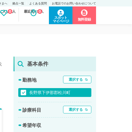
さまへ
拠点一覧
よくある質問
お電話でのお問い合わせについて
に入り求人
0
最近見た求人
0
スポット
無料登録
マイページ
基本条件
示
勤務地
選択する
長野県下伊那郡松川町
診療科目
選択する
希望年収