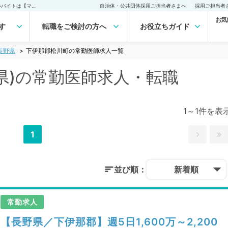
下伊那郡松川町(長野県)の常勤医師求人・転職｜医師の求人・転職・アルバイトは【マイナビDOCTOR】
自治体・公共団体採用ご担当者さまへ
採用ご担当者
お気
す
転職をご検討の方へ
お役立ちガイド
長野県
下伊那郡松川町の常勤医師求人一覧
県)の常勤医師求人・転職
1～1件を表
1
並び順：
新着順
常勤求人
【長野県／下伊那郡】週5日1,600万～2,200