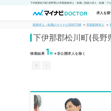
求人を探
医師求人・転職のマイナビDOCTOR
常勤医師求人
下伊那郡松川町(長野
1
検索結果
件
※非公開求人を除く