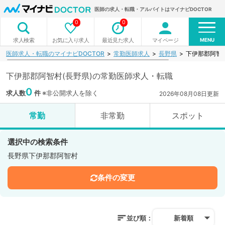
医師の求人・転職・アルバイトはマイナビDOCTOR
0
0
MENU
お気に入り求人
最近見た求人
マイページ
求人検索
医師求人・転職のマイナビDOCTOR
常勤医師求人
長野県
下伊那郡阿智
下伊那郡阿智村(長野県)の常勤医師求人・転職
0
求人数
件
※非公開求人を除く
2026年08月08日更新
常勤
非常勤
スポット
選択中の検索条件
長野県下伊那郡阿智村
条件の変更
並び順：
新着順