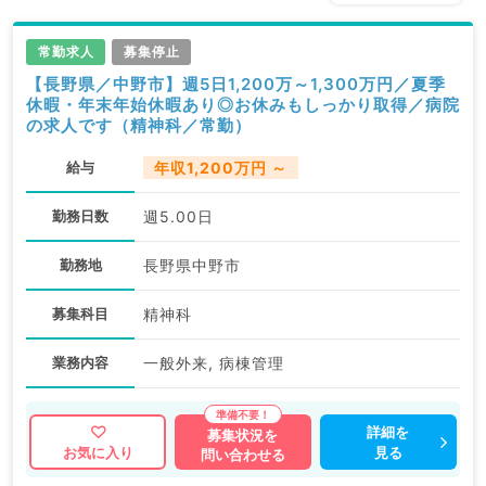
常勤求人
募集停止
【長野県／中野市】週5日1,200万～1,300万円／夏季
休暇・年末年始休暇あり◎お休みもしっかり取得／病院
の求人です（精神科／常勤）
給与
年収1,200万円 ～
勤務日数
週5.00日
勤務地
長野県中野市
募集科目
精神科
業務内容
一般外来, 病棟管理
詳細を
募集状況を
見る
お気に入り
問い合わせる