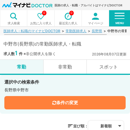
医師の求人・転職・アルバイトはマイナビDOCTOR
0
0
MENU
お気に入り求人
最近見た求人
マイページ
求人検索
医師求人・転職のマイナビDOCTOR
常勤医師求人
長野県
中野市の常勤
中野市(長野県)の常勤医師求人・転職
1
求人数
件
※非公開求人を除く
2026年08月07日更新
常勤
非常勤
スポット
選択中の検索条件
長野県中野市
条件の変更
並び順：
新着順