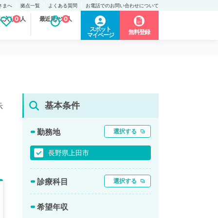
さまへ
拠点一覧
よくある質問
お電話でのお問い合わせについて
に入り求人
0
最近見た求人
0
スポット
無料登録
マイページ
基本条件
示
勤務地
選択する
長野県上田市
診療科目
選択する
希望年収