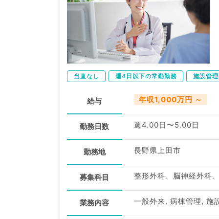
当直なし
週4日以下の常勤勤務
施設管理
年収1,000万円 ～
給与
週4.00日〜5.00日
勤務日数
長野県上田市
勤務地
募集科目
一般外来, 病棟管理, 施
業務内容