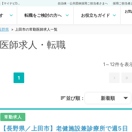
上田市(長野県)の常勤医師求人・転職｜医師の求人・転職・アルバイトは【マイナビDOCTOR】
自治体・公共団体採用ご担当者さまへ
採用ご担当者
お気
す
転職をご検討の方へ
お役立ちガイド
長野県
上田市の常勤医師求人一覧
勤医師求人・転職
1～12件を表
1
並び順：
新着順
常勤求人
【長野県／上田市】老健施設兼診療所で週5日