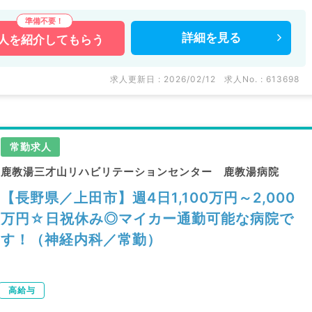
詳細を
見る
人を
紹介してもらう
求人更新日 : 2026/02/12
求人No. : 613698
常勤求人
鹿教湯三才山リハビリテーションセンター 鹿教湯病院
【長野県／上田市】週4日1,100万円～2,000
万円☆日祝休み◎マイカー通勤可能な病院で
す！（神経内科／常勤）
高給与