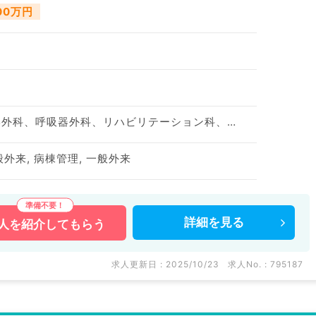
000万円
神経内科、神経科、整形外科、呼吸器外科、リハビリテーション科、一般内科、消化器内科、内分泌・代謝内科
般外来, 病棟管理, 一般外来
詳細を
見る
人を
紹介してもらう
求人更新日 : 2025/10/23
求人No. : 795187