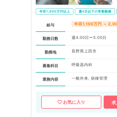
年収1,800万円以上
週4日以下の常勤勤務
年収1,100万円 ～ 2,
給与
週4.00日〜5.00日
勤務日数
長野県上田市
勤務地
呼吸器内科
募集科目
一般外来, 病棟管理
業務内容
お気に入り
求