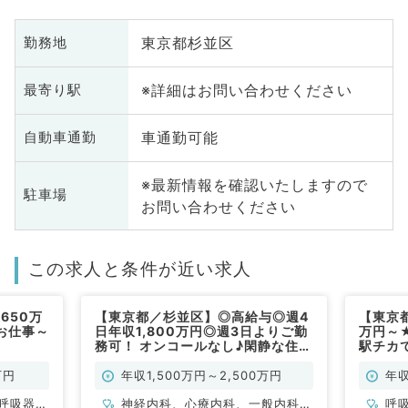
東京都杉並区
勤務地
※詳細はお問い合わせください
最寄り駅
車通勤可能
自動車通勤
※最新情報を確認いたしますので
駐車場
お問い合わせください
この求人と条件が近い求人
650万
【東京都／杉並区】◎高給与◎週4
【東京都
お仕事～
日年収1,800万円◎週3日よりご勤
万円～
務可！ オンコールなし♪閑静な住宅
駅チカ
街☆訪問診療業務☆（一般内科／
常勤）
常勤）
万円
年収1,500万円～2,500万円
年収
呼吸器内
神経内科、心療内科、一般内科、
呼