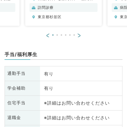
・代謝内
循環器内科、呼吸器内科、消化器
訪問診療
病
内科、内分泌・代謝内科、腎臓内
東京都杉並区
東
科、老年内科、膠原病科
<
>
手当/福利厚生
有り
通勤手当
有り
学会補助
※詳細はお問い合わせください
住宅手当
※詳細はお問い合わせください
退職金