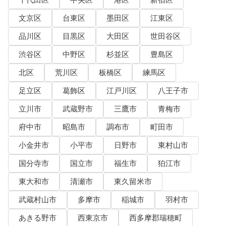
千代田区
中央区
港区
新宿区
文京区
台東区
墨田区
江東区
品川区
目黒区
大田区
世田谷区
渋谷区
中野区
杉並区
豊島区
北区
荒川区
板橋区
練馬区
足立区
葛飾区
江戸川区
八王子市
立川市
武蔵野市
三鷹市
青梅市
府中市
昭島市
調布市
町田市
小金井市
小平市
日野市
東村山市
国分寺市
国立市
福生市
狛江市
東大和市
清瀬市
東久留米市
武蔵村山市
多摩市
稲城市
羽村市
あきる野市
西東京市
西多摩郡瑞穂町