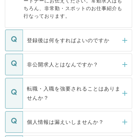
ートナーにお伝えください。常勤求人はも
ちろん、非常勤・スポットのお仕事紹介も
行なっております。
登録後は何をすればよいのですか
ご登録いただきましたら、弊社担当者がご
登録内容を確認し、その後メールもしくは
非公開求人とはなんですか？
お電話にて次のステップのご案内をいたし
ます。通常、5営業日以内にはご連絡をせて
マイナビDOCTORで取り扱っている求人の
いただきますので、しばらくお待ちくださ
うち約3割は、Webサイトからご覧いただ
転職・入職を強要されることはありま
い。
けない「非公開求人」です。非公開求人は
せんか？
下記の理由によって、一般には公開してい
ません。
転職・入職を強要することは一切ありませ
ん。また、仮に応募先から内定をいただい
個人情報は漏えいしませんか？
■応募殺到を避けるため 人気のある医療機
たとしても、ご本人が納得しない限り、内
関を公にしてしまうと、応募が殺到する場
定を承諾する必要はありません。内定先へ