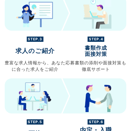
STEP.3
STEP.4
書類作成
求人のご紹介
面接対策
豊富な求人情報から、
あなた
応募書類の
添削や面接対策も
に合った求人を
ご紹介
徹底サポート
STEP.5
STEP.6
内定・入職