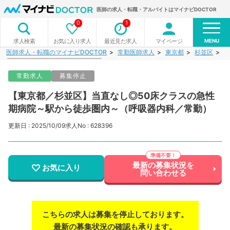
医師の求人・転職・アルバイトはマイナビDOCTOR
0
1
MENU
お気に入り求人
最近見た求人
マイページ
求人検索
医師求人・転職のマイナビDOCTOR
常勤医師求人
東京都
杉並区
【
常勤求人
募集停止
【東京都／杉並区】当直なし◎50床クラスの急性
期病院～駅から徒歩圏内～（呼吸器内科／常勤）
更新日 : 2025/10/09
求人No : 628396
最新の募集状況を
お気に入り
問い合わせる
こちらの求人は募集を停止しております。
最新の募集状況の確認も承ります。