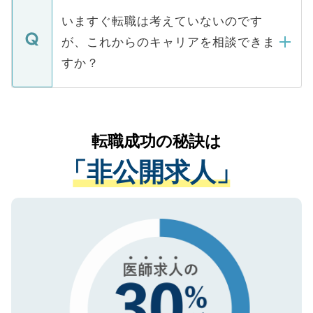
個人情報が漏えいすることはありませんの
合があります。 選考を効率よく行うため
の辞退の連絡はキャリアパートナーが行い
で、ご安心ください。当サイトからの登録
いますぐ転職は考えていないのです
に、医療機関が求める条件に合った人材の
ますので、ご安心ください。
などで収集したご登録者様の個人情報は、
が、これからのキャリアを相談できま
みを人材紹介会社に依頼するケースが増え
ご本人のキャリアアップおよび転職活動の
ています。
すか？
支援を目的に使用いたします。お預かりし
ているすべての個人データはご本人の許可
お気軽にご相談ください。先生専任のキャ
なく、医療機関側に開示したり、第三者に
リアパートナーが将来のご希望などをおう
提供することは一切ありません。また弊社
かがいして、現在の医療機関の状況や紹介
転職成功の秘訣は
は、個人情報の取り扱いについての厳密な
経験をまじえながら、適切なアドバイスを
管理基準を満たした事業者のみに付与され
「非公開求人」
させていただきます。すぐにご転職をされ
る、プライバシーマークを取得済みです。
ない方には、長期的なサポートが可能です
ご登録いただいた個人情報は、SSL（デー
ので、まずはご登録ください。
タ暗号化）によって保護されていますの
で、機密保持に関してもご安心ください。