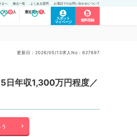
さまへ
拠点一覧
よくある質問
お電話でのお問い合わせについて
に入り求人
0
最近見た求人
1
スポット
無料登録
マイページ
更新日 : 2026/05/13
求人No : 627697
日年収1,300万円程度／
らう