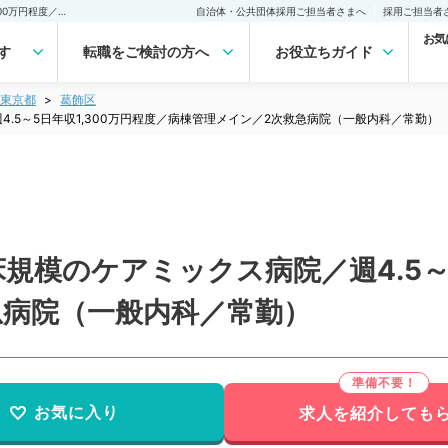
【東京都／葛飾区】100床規模のケアミックス病院／週4.5～5日年収1,300万円程度／病棟管理メイン／2次救急病院（一般内科／常勤）の転職・求人｜医師の求人・転職・アルバイトは【マイナビDOCTOR】
自治体・公共団体採用ご担当者さまへ
採用ご担当者
お気
す
転職をご検討の方へ
お役立ちガイド
東京都
葛飾区
4.5～5日年収1,300万円程度／病棟管理メイン／2次救急病院（一般内科／常勤）
規模のケアミックス病院／週4.5～5
急病院（一般内科／常勤）
お気に入り
求人を紹介しても