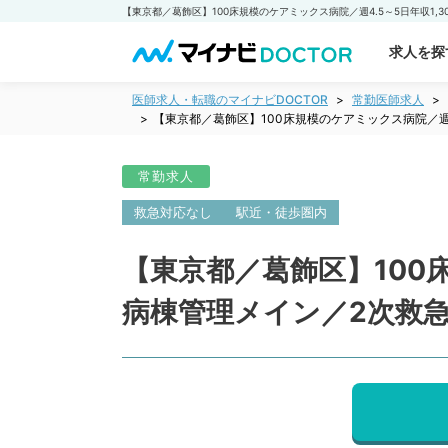
求人を探
医師求人・転職のマイナビDOCTOR
常勤医師求人
【東京都／葛飾区】100床規模のケアミックス病院／週
常勤求人
救急対応なし
駅近・徒歩圏内
【東京都／葛飾区】100床
病棟管理メイン／2次救