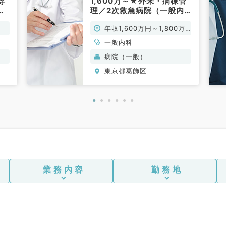
専
1,600万～★外来・病棟管
常
理／2次救急病院（一般内
科／常勤）
年収1,600万円～1,800万
円
一般内科
病院（一般）
東京都葛飾区
業務内容
勤務地