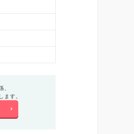
係、
します。