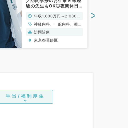
／訪問診療のお仕事★未経
験の先生もOK◎夜間休日オ
ンコールなしです！（内科
>
年収1,600万円～2,000万
系／常勤）
円
神経内科、一般内科、循環
器内科、呼吸器内科、消化
訪問診療
器内科、内分泌・代謝内
東京都葛飾区
科、腎臓内科、老年内科、
膠原病科
手当/福利厚生