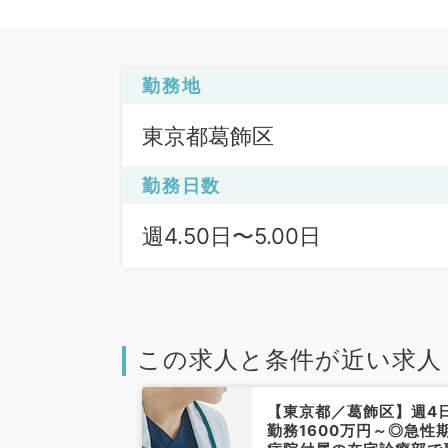
勤務地
東京都葛飾区
勤務日数
週4.50日〜5.00日
この求人と条件が近い求人
葛飾区】役職相
【東京都／葛飾区】週4
日勤務から相談
勤務1600万円～◎急性