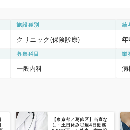
施設種別
給
クリニック(保険診療)
年
募集科目
業
一般内科
病
日
【東京都／葛飾区】当直な
期
し・土日休み◎週4日勤務