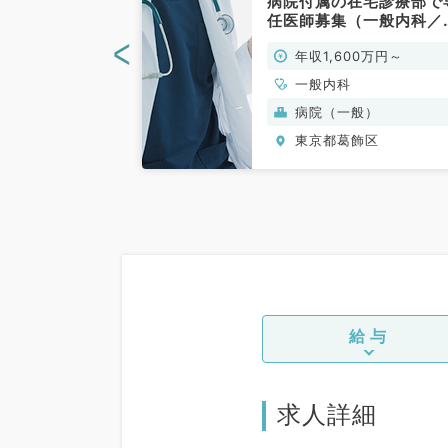
診療のお仕事／
病院付属の在宅診療部で
600万円～
任医師募集（一般内科／
円◎土日祝お休み
勤）
<
0万円～2,000万
年収1,600万円～
未経験の先生も
科系／常勤）
、心療内科、一般
一般内科
環器内科、呼吸器
病院（一般）
化器内科、内分
飾区
東京都葛飾区
内科、腎臓内科、
、膠原病科
給与
求人詳細