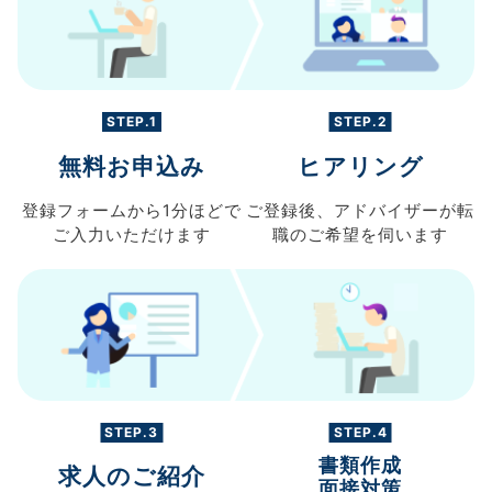
STEP.1
STEP.2
無料お申込み
ヒアリング
登録フォームから
1分ほどで
ご登録後、
アドバイザーが転
ご入力
いただけます
職の
ご希望を伺います
STEP.3
STEP.4
書類作成
求人のご紹介
面接対策