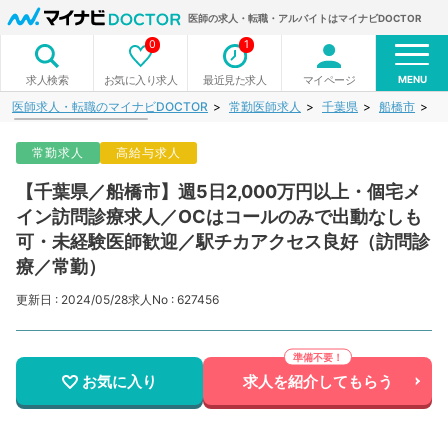
医師の求人・転職・アルバイトはマイナビDOCTOR
0
1
MENU
お気に入り求人
最近見た求人
マイページ
求人検索
医師求人・転職のマイナビDOCTOR
常勤医師求人
千葉県
船橋市
【
常勤求人
高給与求人
【千葉県／船橋市】週5日2,000万円以上・個宅メ
イン訪問診療求人／OCはコールのみで出動なしも
可・未経験医師歓迎／駅チカアクセス良好（訪問診
療／常勤）
更新日 : 2024/05/28
求人No : 627456
お気に入り
求人を紹介してもらう