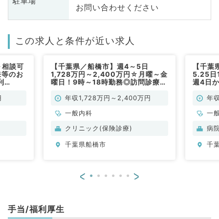
駐車場
お問い合わせください
この求人と条件が近い求人
～相談可
【千葉県／船橋市】週4～5日
【千葉
来等のお
1,728万円～2,400万円☆月曜～金
5.25
利
曜日！9時～18時勤務◎訪問診療の
週4日
お仕事です（一般内科／常勤）
からな
科・総
円
年収1,728万円～2,400万円
年収
一般内科
一
クリニック(保険診療)
病
千葉県船橋市
千
<
>
手当/福利厚生