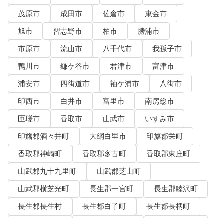
茂原市
成田市
佐倉市
東金市
旭市
習志野市
柏市
勝浦市
市原市
流山市
八千代市
我孫子市
鴨川市
鎌ケ谷市
君津市
富津市
浦安市
四街道市
袖ケ浦市
八街市
印西市
白井市
富里市
南房総市
匝瑳市
香取市
山武市
いすみ市
印旛郡酒々井町
大網白里市
印旛郡栄町
香取郡神崎町
香取郡多古町
香取郡東庄町
山武郡九十九里町
山武郡芝山町
山武郡横芝光町
長生郡一宮町
長生郡睦沢町
長生郡長生村
長生郡白子町
長生郡長柄町