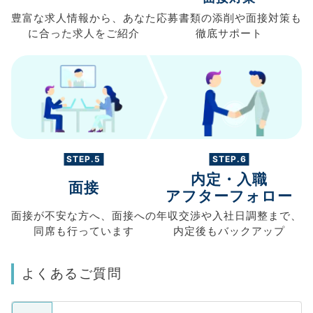
豊富な求人情報から、
あなた
応募書類の
添削や面接対策も
に合った求人を
ご紹介
徹底サポート
STEP.5
STEP.6
内定・入職
面接
アフターフォロー
面接が不安な方へ、
面接への
年収交渉や
入社日調整まで、
同席も
行っています
内定後もバックアップ
よくあるご質問