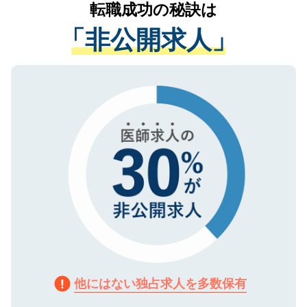
かがいして、現在の医療機関の状況や紹介
転職成功の秘訣は
は、個人情報の取り扱いについての厳密な
経験をまじえながら、適切なアドバイスを
管理基準を満たした事業者のみに付与され
「非公開求人」
させていただきます。すぐにご転職をされ
る、プライバシーマークを取得済みです。
ない方には、長期的なサポートが可能です
ご登録いただいた個人情報は、SSL（デー
ので、まずはご登録ください。
タ暗号化）によって保護されていますの
で、機密保持に関してもご安心ください。
他にはない独占求人を多数保有