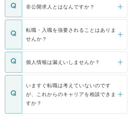
登録内容を確認し、その後メールもしくは
非公開求人とはなんですか？
お電話にて次のステップのご案内をいたし
ます。通常、5営業日以内にはご連絡をせて
マイナビDOCTORで取り扱っている求人の
いただきますので、しばらくお待ちくださ
うち約3割は、Webサイトからご覧いただ
転職・入職を強要されることはありま
い。
けない「非公開求人」です。非公開求人は
せんか？
下記の理由によって、一般には公開してい
ません。
転職・入職を強要することは一切ありませ
ん。また、仮に応募先から内定をいただい
個人情報は漏えいしませんか？
■応募殺到を避けるため 人気のある医療機
たとしても、ご本人が納得しない限り、内
関を公にしてしまうと、応募が殺到する場
定を承諾する必要はありません。内定先へ
個人情報が漏えいすることはありませんの
合があります。 選考を効率よく行うため
の辞退の連絡はキャリアパートナーが行い
で、ご安心ください。当サイトからの登録
いますぐ転職は考えていないのです
に、医療機関が求める条件に合った人材の
ますので、ご安心ください。
などで収集したご登録者様の個人情報は、
が、これからのキャリアを相談できま
みを人材紹介会社に依頼するケースが増え
ご本人のキャリアアップおよび転職活動の
ています。
すか？
支援を目的に使用いたします。お預かりし
ているすべての個人データはご本人の許可
お気軽にご相談ください。先生専任のキャ
なく、医療機関側に開示したり、第三者に
リアパートナーが将来のご希望などをおう
提供することは一切ありません。また弊社