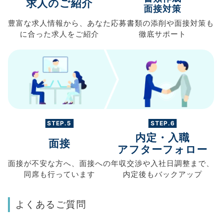
求人のご紹介
面接対策
豊富な求人情報から、
あなた
応募書類の
添削や面接対策も
に合った求人を
ご紹介
徹底サポート
STEP.5
STEP.6
内定・入職
面接
アフターフォロー
面接が不安な方へ、
面接への
年収交渉や
入社日調整まで、
同席も
行っています
内定後もバックアップ
よくあるご質問