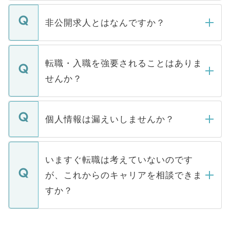
ご登録いただきましたら、弊社担当者がご
登録内容を確認し、その後メールもしくは
非公開求人とはなんですか？
お電話にて次のステップのご案内をいたし
ます。通常、5営業日以内にはご連絡をせて
マイナビDOCTORで取り扱っている求人の
いただきますので、しばらくお待ちくださ
うち約3割は、Webサイトからご覧いただ
転職・入職を強要されることはありま
い。
けない「非公開求人」です。非公開求人は
せんか？
下記の理由によって、一般には公開してい
ません。
転職・入職を強要することは一切ありませ
ん。また、仮に応募先から内定をいただい
個人情報は漏えいしませんか？
■応募殺到を避けるため 人気のある医療機
たとしても、ご本人が納得しない限り、内
関を公にしてしまうと、応募が殺到する場
定を承諾する必要はありません。内定先へ
個人情報が漏えいすることはありませんの
合があります。 選考を効率よく行うため
の辞退の連絡はキャリアパートナーが行い
で、ご安心ください。当サイトからの登録
いますぐ転職は考えていないのです
に、医療機関が求める条件に合った人材の
ますので、ご安心ください。
などで収集したご登録者様の個人情報は、
が、これからのキャリアを相談できま
みを人材紹介会社に依頼するケースが増え
ご本人のキャリアアップおよび転職活動の
ています。
すか？
支援を目的に使用いたします。お預かりし
ているすべての個人データはご本人の許可
お気軽にご相談ください。先生専任のキャ
なく、医療機関側に開示したり、第三者に
リアパートナーが将来のご希望などをおう