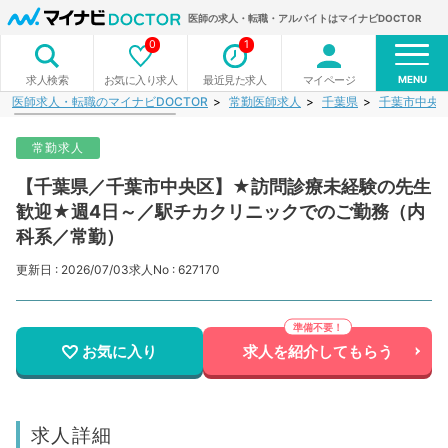
医師の求人・転職・アルバイトはマイナビDOCTOR
0
1
MENU
お気に入り求人
最近見た求人
マイページ
求人検索
医師求人・転職のマイナビDOCTOR
常勤医師求人
千葉県
千葉市中央
常勤求人
【千葉県／千葉市中央区】★訪問診療未経験の先生
歓迎★週4日～／駅チカクリニックでのご勤務（内
科系／常勤）
更新日 : 2026/07/03
求人No : 627170
お気に入り
求人を紹介してもらう
求人詳細