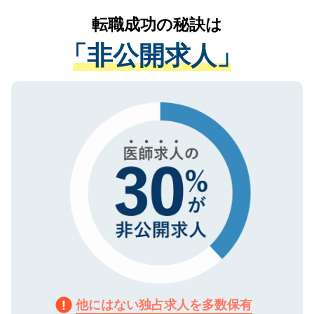
提供することは一切ありません。また弊社
かがいして、現在の医療機関の状況や紹介
転職成功の秘訣は
は、個人情報の取り扱いについての厳密な
経験をまじえながら、適切なアドバイスを
管理基準を満たした事業者のみに付与され
「非公開求人」
させていただきます。すぐにご転職をされ
る、プライバシーマークを取得済みです。
ない方には、長期的なサポートが可能です
ご登録いただいた個人情報は、SSL（デー
ので、まずはご登録ください。
タ暗号化）によって保護されていますの
で、機密保持に関してもご安心ください。
他にはない独占求人を多数保有