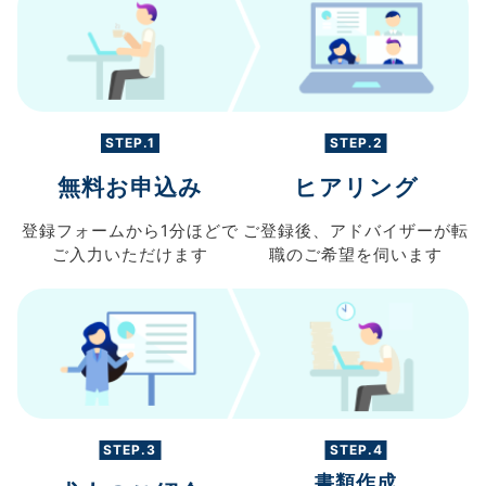
STEP.1
STEP.2
無料お申込み
ヒアリング
登録フォームから
1分ほどで
ご登録後、
アドバイザーが転
ご入力
いただけます
職の
ご希望を伺います
STEP.3
STEP.4
書類作成