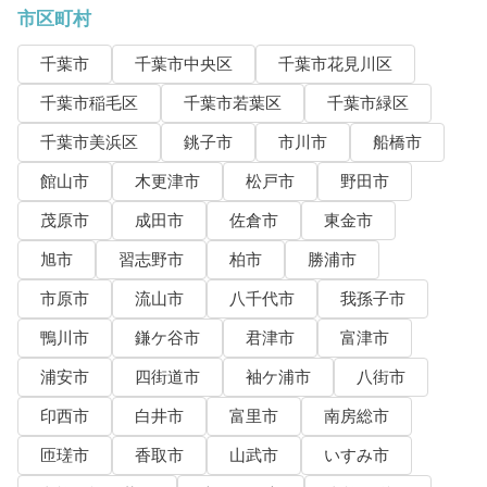
市区町村
千葉市
千葉市中央区
千葉市花見川区
千葉市稲毛区
千葉市若葉区
千葉市緑区
千葉市美浜区
銚子市
市川市
船橋市
館山市
木更津市
松戸市
野田市
茂原市
成田市
佐倉市
東金市
旭市
習志野市
柏市
勝浦市
市原市
流山市
八千代市
我孫子市
鴨川市
鎌ケ谷市
君津市
富津市
浦安市
四街道市
袖ケ浦市
八街市
印西市
白井市
富里市
南房総市
匝瑳市
香取市
山武市
いすみ市