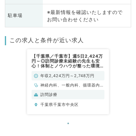
※最新情報を確認いたしますので
駐車場
お問い合わせください
この求人と条件が近い求人
【千葉県／千葉市】週5日2,424万
円～◎訪問診療未経験の先生も安
心！体制とノウハウが整った環境＆
高収入の訪問診療クリニック（内科
系・外科系／常勤）
年収2,424万円～2,748万円
神経内科、一般内科、循環器内
科、呼吸器内科、消化器内科、内
訪問診療
分泌・代謝内科、腎臓内科、老年
千葉県千葉市中央区
内科、血液内科、膠原病科