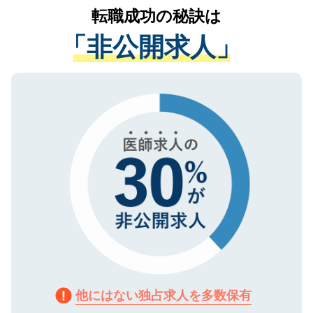
かがいして、現在の医療機関の状況や紹介
転職成功の秘訣は
は、個人情報の取り扱いについての厳密な
経験をまじえながら、適切なアドバイスを
管理基準を満たした事業者のみに付与され
「非公開求人」
させていただきます。すぐにご転職をされ
る、プライバシーマークを取得済みです。
ない方には、長期的なサポートが可能です
ご登録いただいた個人情報は、SSL（デー
ので、まずはご登録ください。
タ暗号化）によって保護されていますの
で、機密保持に関してもご安心ください。
他にはない独占求人を多数保有