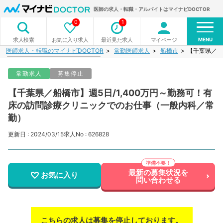
医師の求人・転職・アルバイトはマイナビDOCTOR
0
1
MENU
お気に入り求人
最近見た求人
マイページ
求人検索
医師求人・転職のマイナビDOCTOR
常勤医師求人
船橋市
【千葉県／船
常勤求人
募集停止
【千葉県／船橋市】週5日/1,400万円～勤務可！有
床の訪問診療クリニックでのお仕事（一般内科／常
勤）
更新日 : 2024/03/15
求人No : 626828
最新の募集状況を
お気に入り
問い合わせる
こちらの求人は募集を停止しております。