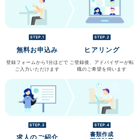
STEP.1
STEP.2
無料お申込み
ヒアリング
登録フォームから
1分ほどで
ご登録後、
アドバイザーが転
ご入力
いただけます
職の
ご希望を伺います
STEP.3
STEP.4
書類作成
求人のご紹介