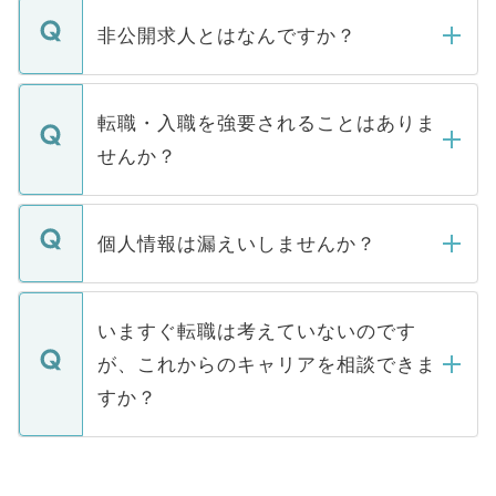
ご登録いただきましたら、弊社担当者がご
登録内容を確認し、その後メールもしくは
非公開求人とはなんですか？
お電話にて次のステップのご案内をいたし
ます。通常、5営業日以内にはご連絡をせて
マイナビDOCTORで取り扱っている求人の
いただきますので、しばらくお待ちくださ
うち約3割は、Webサイトからご覧いただ
転職・入職を強要されることはありま
い。
けない「非公開求人」です。非公開求人は
せんか？
下記の理由によって、一般には公開してい
ません。
転職・入職を強要することは一切ありませ
ん。また、仮に応募先から内定をいただい
個人情報は漏えいしませんか？
■応募殺到を避けるため 人気のある医療機
たとしても、ご本人が納得しない限り、内
関を公にしてしまうと、応募が殺到する場
定を承諾する必要はありません。内定先へ
個人情報が漏えいすることはありませんの
合があります。 選考を効率よく行うため
の辞退の連絡はキャリアパートナーが行い
で、ご安心ください。当サイトからの登録
いますぐ転職は考えていないのです
に、医療機関が求める条件に合った人材の
ますので、ご安心ください。
などで収集したご登録者様の個人情報は、
が、これからのキャリアを相談できま
みを人材紹介会社に依頼するケースが増え
ご本人のキャリアアップおよび転職活動の
ています。
すか？
支援を目的に使用いたします。お預かりし
ているすべての個人データはご本人の許可
お気軽にご相談ください。先生専任のキャ
なく、医療機関側に開示したり、第三者に
リアパートナーが将来のご希望などをおう
提供することは一切ありません。また弊社