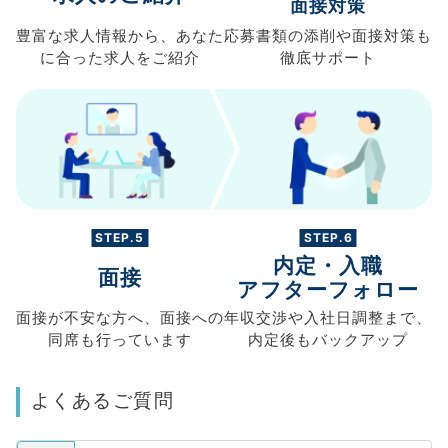
面接対策
豊富な求人情報から、
あなた
応募書類の
添削や面接対策も
に合った求人を
ご紹介
徹底サポート
STEP.5
STEP.6
内定・入職
面接
アフターフォロー
面接が不安な方へ、
面接への
年収交渉や
入社日調整まで、
同席も
行っています
内定後もバックアップ
よくあるご質問