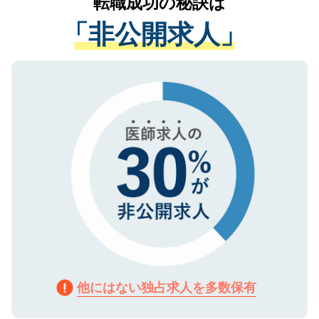
転職成功の秘訣は
は、個人情報の取り扱いについての厳密な
経験をまじえながら、適切なアドバイスを
管理基準を満たした事業者のみに付与され
「非公開求人」
させていただきます。すぐにご転職をされ
る、プライバシーマークを取得済みです。
ない方には、長期的なサポートが可能です
ご登録いただいた個人情報は、SSL（デー
ので、まずはご登録ください。
タ暗号化）によって保護されていますの
で、機密保持に関してもご安心ください。
他にはない独占求人を多数保有