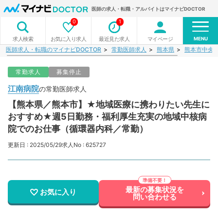
医師の求人・転職・アルバイトはマイナビDOCTOR
0
1
MENU
お気に入り求人
最近見た求人
マイページ
求人検索
医師求人・転職のマイナビDOCTOR
常勤医師求人
熊本県
熊本市中央
常勤求人
募集停止
江南病院
の常勤医師求人
【熊本県／熊本市】★地域医療に携わりたい先生に
おすすめ★週5日勤務・福利厚生充実の地域中核病
院でのお仕事（循環器内科／常勤）
更新日 : 2025/05/29
求人No : 625727
最新の募集状況を
お気に入り
問い合わせる