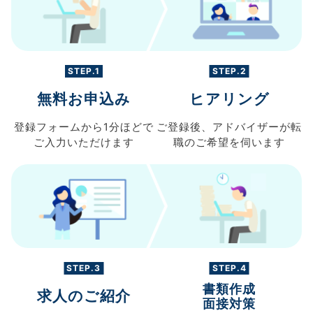
STEP.1
STEP.2
無料お申込み
ヒアリング
登録フォームから
1分ほどで
ご登録後、
アドバイザーが転
ご入力
いただけます
職の
ご希望を伺います
STEP.3
STEP.4
書類作成
求人のご紹介
面接対策