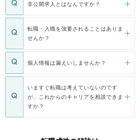
登録内容を確認し、その後メールもしくは
非公開求人とはなんですか？
お電話にて次のステップのご案内をいたし
ます。通常、5営業日以内にはご連絡をせて
マイナビDOCTORで取り扱っている求人の
いただきますので、しばらくお待ちくださ
うち約3割は、Webサイトからご覧いただ
転職・入職を強要されることはありま
い。
けない「非公開求人」です。非公開求人は
せんか？
下記の理由によって、一般には公開してい
ません。
転職・入職を強要することは一切ありませ
ん。また、仮に応募先から内定をいただい
個人情報は漏えいしませんか？
■応募殺到を避けるため 人気のある医療機
たとしても、ご本人が納得しない限り、内
関を公にしてしまうと、応募が殺到する場
定を承諾する必要はありません。内定先へ
個人情報が漏えいすることはありませんの
合があります。 選考を効率よく行うため
の辞退の連絡はキャリアパートナーが行い
で、ご安心ください。当サイトからの登録
いますぐ転職は考えていないのです
に、医療機関が求める条件に合った人材の
ますので、ご安心ください。
などで収集したご登録者様の個人情報は、
が、これからのキャリアを相談できま
みを人材紹介会社に依頼するケースが増え
ご本人のキャリアアップおよび転職活動の
ています。
すか？
支援を目的に使用いたします。お預かりし
ているすべての個人データはご本人の許可
お気軽にご相談ください。先生専任のキャ
なく、医療機関側に開示したり、第三者に
リアパートナーが将来のご希望などをおう
提供することは一切ありません。また弊社
かがいして、現在の医療機関の状況や紹介