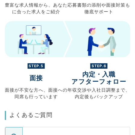
豊富な求人情報から、
あなた
応募書類の
添削や面接対策も
に合った求人を
ご紹介
徹底サポート
STEP.5
STEP.6
内定・入職
面接
アフターフォロー
面接が不安な方へ、
面接への
年収交渉や
入社日調整まで、
同席も
行っています
内定後もバックアップ
よくあるご質問