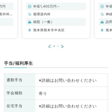
勤）
得が可能／年収1,400～2,000万
歓迎♪
円（循環器内科／常勤）
0万円
年収1,400万円～
年収
形外科、
循環器内科
神
神経外
形
病院（一般）
訪
管外科、
科
熊本県熊本市中央区
熊
般内科、
小
、消化器
循
、腎臓内
内
<
>
般、一般
科
外科、膠
外
科、大
原
手当/福利厚生
椎外科
腸
※詳細はお問い合わせください
通勤手当
有り
学会補助
※詳細はお問い合わせください
住宅手当