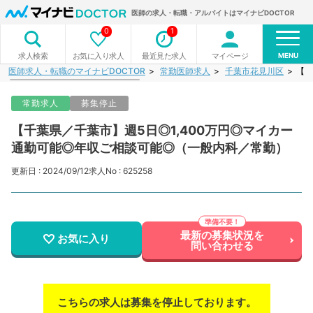
医師の求人・転職・アルバイトはマイナビDOCTOR
0
1
MENU
お気に入り求人
最近見た求人
マイページ
求人検索
医師求人・転職のマイナビDOCTOR
常勤医師求人
千葉市花見川区
【千
常勤求人
募集停止
【千葉県／千葉市】週5日◎1,400万円◎マイカー
通勤可能◎年収ご相談可能◎（一般内科／常勤）
更新日 : 2024/09/12
求人No : 625258
最新の募集状況を
お気に入り
問い合わせる
こちらの求人は募集を停止しております。