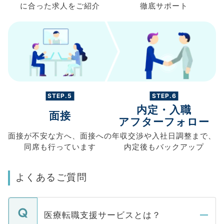
に合った求人を
ご紹介
徹底サポート
STEP.5
STEP.6
内定・入職
面接
アフターフォロー
面接が不安な方へ、
面接への
年収交渉や
入社日調整まで、
同席も
行っています
内定後もバックアップ
よくあるご質問
医療転職支援サービスとは？