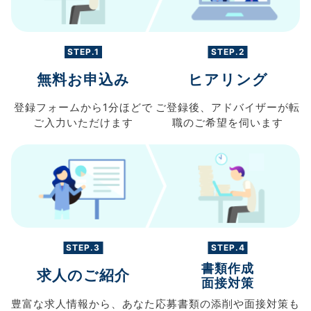
STEP.1
STEP.2
無料お申込み
ヒアリング
登録フォームから
1分ほどで
ご登録後、
アドバイザーが転
ご入力
いただけます
職の
ご希望を伺います
STEP.3
STEP.4
書類作成
求人のご紹介
面接対策
豊富な求人情報から、
あなた
応募書類の
添削や面接対策も