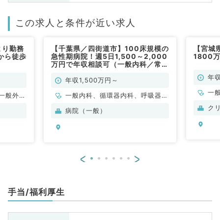
この求人と条件が近い求人
より勤務
【千葉県／四街道市】100床規模の
【宮城
から徒歩
急性期病院！週5日1,500～2,000
180
万円で年収相談可（一般内科／常
勤）
年収
年収1,500万円～
一
一般外
一般内科、循環器内科、呼吸器内
科、消化器内科、内分泌・代謝内
ク
病院（一般）
科、腎臓内科
<
>
手当/福利厚生