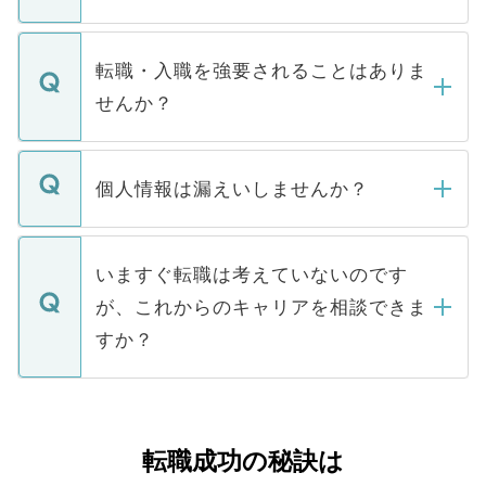
お電話にて次のステップのご案内をいたし
ます。通常、5営業日以内にはご連絡をせて
マイナビDOCTORで取り扱っている求人の
いただきますので、しばらくお待ちくださ
うち約3割は、Webサイトからご覧いただ
転職・入職を強要されることはありま
い。
けない「非公開求人」です。非公開求人は
せんか？
下記の理由によって、一般には公開してい
ません。
転職・入職を強要することは一切ありませ
ん。また、仮に応募先から内定をいただい
個人情報は漏えいしませんか？
■応募殺到を避けるため 人気のある医療機
たとしても、ご本人が納得しない限り、内
関を公にしてしまうと、応募が殺到する場
定を承諾する必要はありません。内定先へ
個人情報が漏えいすることはありませんの
合があります。 選考を効率よく行うため
の辞退の連絡はキャリアパートナーが行い
で、ご安心ください。当サイトからの登録
いますぐ転職は考えていないのです
に、医療機関が求める条件に合った人材の
ますので、ご安心ください。
などで収集したご登録者様の個人情報は、
が、これからのキャリアを相談できま
みを人材紹介会社に依頼するケースが増え
ご本人のキャリアアップおよび転職活動の
ています。
すか？
支援を目的に使用いたします。お預かりし
ているすべての個人データはご本人の許可
お気軽にご相談ください。先生専任のキャ
なく、医療機関側に開示したり、第三者に
リアパートナーが将来のご希望などをおう
提供することは一切ありません。また弊社
かがいして、現在の医療機関の状況や紹介
転職成功の秘訣は
は、個人情報の取り扱いについての厳密な
経験をまじえながら、適切なアドバイスを