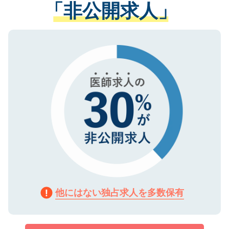
管理基準を満たした事業者のみに付与され
「非公開求人」
させていただきます。すぐにご転職をされ
る、プライバシーマークを取得済みです。
ない方には、長期的なサポートが可能です
ご登録いただいた個人情報は、SSL（デー
ので、まずはご登録ください。
タ暗号化）によって保護されていますの
で、機密保持に関してもご安心ください。
他にはない独占求人を多数保有