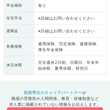
全般、一般外科、消化器外科、乳
有り
学会補助
腺外科、総合診療科、健診・人間
ドック、救急科・ＩＣＵ、病理
※詳細はお問い合わせください
住宅手当
科、基礎医学系、膠原病科、スポ
ーツ整形外科、大腸・肛門外科、
産業医、脊髄・脊椎外科
※詳細はお問い合わせください
退職金
雇用保険、労災保険、健康保険、
各種保険
厚生年金保険
完全週休2日制、日曜日、年末年
休日休暇
始休暇、夏季休暇、研究日
医師専任のキャリアパートナー
が
職場の雰囲気や人間関係、
教育・研修制度など
求人票に掲載されていない情報をお伝えします。