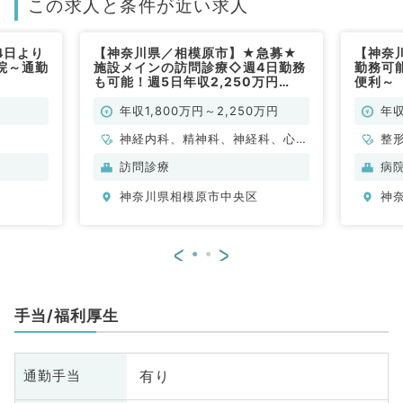
この求人と条件が近い求人
4日より
【神奈川県／相模原市】★急募★
【神奈
院～通勤
施設メインの訪問診療◇週4日勤務
勤務可
も可能！週5日年収2,250万円
便利～
◎（科目不問／常勤）
年収1,800万円～2,250万円
年収
神経内科、精神科、神経科、心療
整
内科、アレルギー科、リウマチ
訪問診療
病
科、小児科、整形外科、形成外
神奈川県相模原市中央区
神
科、美容外科、脳神経外科、呼吸
器外科、心臓血管外科、小児外
科、泌尿器科、産婦人科、産科、
<
>
婦人科、眼科、耳鼻咽喉科、気管
食道科、リハビリテーション科、
麻酔科、ペインクリニック、人工
手当/福利厚生
透析科、緩和ケア科、一般内科、
循環器内科、呼吸器内科、消化器
内科、内分泌・代謝内科、腎臓内
有り
通勤手当
科、老年内科、血液内科、外科系