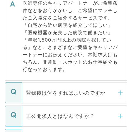
医師専任のキャリアパートナーがご希望条
件などをおうかがいし、ご希望にマッチし
たご入職先をご紹介するサービスです。
「自宅から近い病院を紹介してほしい」
「医療機器が充実した病院で働きたい」
「年収1,500万円以上の病院を探してい
る」など、さまざまなご要望をキャリアパ
ートナーにお伝えください。常勤求人はも
ちろん、非常勤・スポットのお仕事紹介も
行なっております。
登録後は何をすればよいのですか
ご登録いただきましたら、弊社担当者がご
登録内容を確認し、その後メールもしくは
非公開求人とはなんですか？
お電話にて次のステップのご案内をいたし
ます。通常、5営業日以内にはご連絡をせて
マイナビDOCTORで取り扱っている求人の