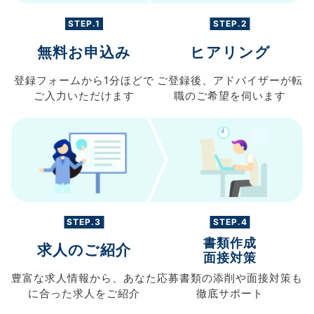
STEP.1
STEP.2
無料お申込み
ヒアリング
登録フォームから
1分ほどで
ご登録後、
アドバイザーが転
ご入力
いただけます
職の
ご希望を伺います
STEP.3
STEP.4
書類作成
求人のご紹介
面接対策
豊富な求人情報から、
あなた
応募書類の
添削や面接対策も
に合った求人を
ご紹介
徹底サポート