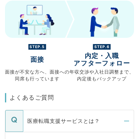
STEP.5
STEP.6
内定・入職
面接
アフターフォロー
面接が不安な方へ、
面接への
年収交渉や
入社日調整まで、
同席も
行っています
内定後もバックアップ
よくあるご質問
医療転職支援サービスとは？