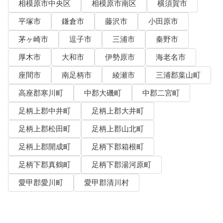
相模原市中央区
相模原市南区
横須賀市
平塚市
鎌倉市
藤沢市
小田原市
茅ヶ崎市
逗子市
三浦市
秦野市
厚木市
大和市
伊勢原市
海老名市
座間市
南足柄市
綾瀬市
三浦郡葉山町
高座郡寒川町
中郡大磯町
中郡二宮町
足柄上郡中井町
足柄上郡大井町
足柄上郡松田町
足柄上郡山北町
足柄上郡開成町
足柄下郡箱根町
足柄下郡真鶴町
足柄下郡湯河原町
愛甲郡愛川町
愛甲郡清川村