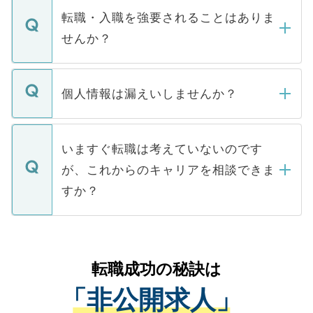
いただきますので、しばらくお待ちくださ
うち約3割は、Webサイトからご覧いただ
転職・入職を強要されることはありま
い。
けない「非公開求人」です。非公開求人は
せんか？
下記の理由によって、一般には公開してい
ません。
転職・入職を強要することは一切ありませ
ん。また、仮に応募先から内定をいただい
個人情報は漏えいしませんか？
■応募殺到を避けるため 人気のある医療機
たとしても、ご本人が納得しない限り、内
関を公にしてしまうと、応募が殺到する場
定を承諾する必要はありません。内定先へ
個人情報が漏えいすることはありませんの
合があります。 選考を効率よく行うため
の辞退の連絡はキャリアパートナーが行い
で、ご安心ください。当サイトからの登録
いますぐ転職は考えていないのです
に、医療機関が求める条件に合った人材の
ますので、ご安心ください。
などで収集したご登録者様の個人情報は、
が、これからのキャリアを相談できま
みを人材紹介会社に依頼するケースが増え
ご本人のキャリアアップおよび転職活動の
ています。
すか？
支援を目的に使用いたします。お預かりし
ているすべての個人データはご本人の許可
お気軽にご相談ください。先生専任のキャ
なく、医療機関側に開示したり、第三者に
リアパートナーが将来のご希望などをおう
提供することは一切ありません。また弊社
かがいして、現在の医療機関の状況や紹介
転職成功の秘訣は
は、個人情報の取り扱いについての厳密な
経験をまじえながら、適切なアドバイスを
管理基準を満たした事業者のみに付与され
「非公開求人」
させていただきます。すぐにご転職をされ
る、プライバシーマークを取得済みです。
ない方には、長期的なサポートが可能です