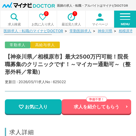
医師の求人・転職・アルバイトはマイナビDOCTOR
0
1
MENU
お気に入り求人
最近見た求人
マイページ
求人検索
医師求人・転職のマイナビDOCTOR
常勤医師求人
神奈川県
相模原市
常勤求人
高給与求人
【神奈川県／相模原市】最大2500万円可能！院長
職募集のクリニックです！～マイカー通勤可～（整
形外科／常勤）
更新日 : 2026/05/11
求人No : 625022
お気に入り
求人を紹介してもらう
求人詳細